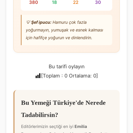
380
18
22
30
💡
Şef ipucu:
Hamuru çok fazla
yoğurmayın, yumuşak ve esnek kalması
için hafifçe yoğurun ve dinlendirin.
Bu tarifi oylayın
[Toplam :
0
Ortalama:
0
]
Bu Yemeği Türkiye'de Nerede
Tadabilirsin?
Editörlerimizin seçtiği en iyi
Emilia