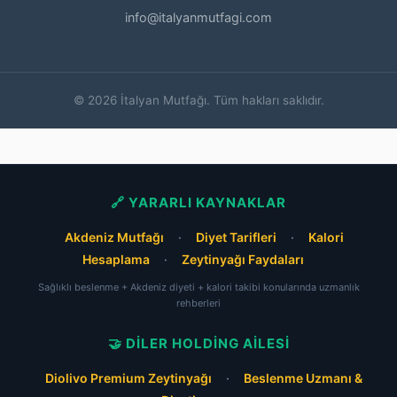
info@italyanmutfagi.com
© 2026 İtalyan Mutfağı. Tüm hakları saklıdır.
🔗 YARARLI KAYNAKLAR
Akdeniz Mutfağı
·
Diyet Tarifleri
·
Kalori
Hesaplama
·
Zeytinyağı Faydaları
Sağlıklı beslenme + Akdeniz diyeti + kalori takibi konularında uzmanlık
rehberleri
🤝 DILER HOLDING AILESI
Diolivo Premium Zeytinyağı
·
Beslenme Uzmanı &