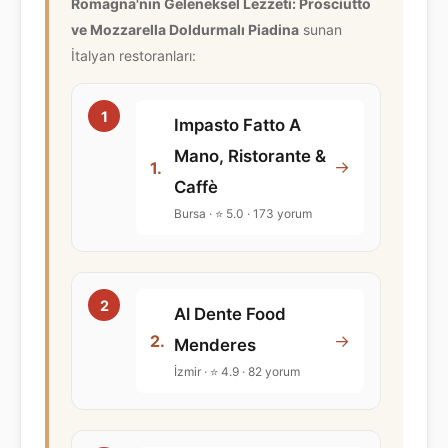
Romagna'nın Geleneksel Lezzeti: Prosciutto
ve Mozzarella Doldurmalı Piadina
sunan
İtalyan restoranları:
Impasto Fatto A
Mano, Ristorante &
→
1.
Caffè
Bursa · ⭐ 5.0 · 173 yorum
Al Dente Food
→
2.
Menderes
İzmir · ⭐ 4.9 · 82 yorum