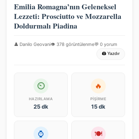
Emilia Romagna’nın Geleneksel
Lezzeti: Prosciutto ve Mozzarella
Doldurmalı Piadina
👤 Danilo Geovani
👁 378 görüntülenme
💬 0 yorum
🖨 Yazdır
⏲
🔥
HAZIRLAMA
PIŞIRME
25 dk
15 dk
⌚
🍽