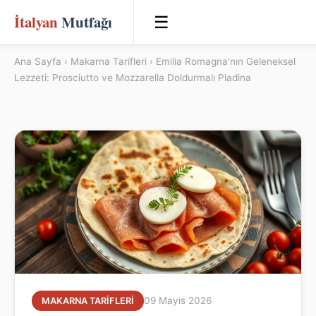
İtalyan
Mutfağı
☰
Ana Sayfa
›
Makarna Tarifleri
› Emilia Romagna’nın Geleneksel
Lezzeti: Prosciutto ve Mozzarella Doldurmalı Piadina
09 Mayıs 2026
MAKARNA TARIFLERI