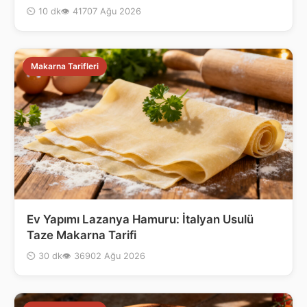
⏲ 10 dk
👁 417
07 Ağu 2026
Makarna Tarifleri
Ev Yapımı Lazanya Hamuru: İtalyan Usulü
Taze Makarna Tarifi
⏲ 30 dk
👁 369
02 Ağu 2026