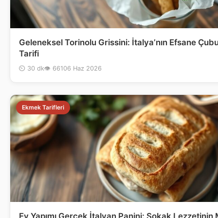
Geleneksel Torinolu Grissini: İtalya’nın Efsane Çu
Tarifi
⏲ 30 dk
👁 661
06 Haz 2026
Ekmek Tarifleri
Ev Yapımı Gerçek İtalyan Panini: Sokak Lezzetinin 