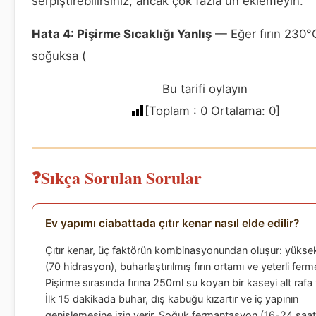
serpiştirebilirsiniz, ancak çok fazla un eklemeyin.
Hata 4: Pişirme Sıcaklığı Yanlış
— Eğer fırın 230°
soğuksa (
Bu tarifi oylayın
[Toplam :
0
Ortalama:
0
]
Sıkça Sorulan Sorular
Ev yapımı ciabattada çıtır kenar nasıl elde edilir?
Çıtır kenar, üç faktörün kombinasyonundan oluşur: yüksek
(70 hidrasyon), buharlaştırılmış fırın ortamı ve yeterli fer
Pişirme sırasında fırına 250ml su koyan bir kaseyi alt rafa y
İlk 15 dakikada buhar, dış kabuğu kızartır ve iç yapının
genişlemesine izin verir. Soğuk fermantasyon (16-24 saat