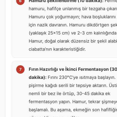
Hamuru Şekillendirme (10 dakika):
Ferme
hamuru, hafifçe unlanmış bir tezgaha çıkar
Hamuru çok yoğurmayın; hava boşlukların
için nazik davranın. Hamuru dikdörtgen şe
(yaklaşık 25×15 cm) ve 2-3 cm kalınlığında
Hamur, doğal olarak düzensiz bir şekil alabil
ciabatta’nın karakteristiğidir.
Fırın Hazırlığı ve İkinci Fermentasyon (3
dakika):
Fırını 230°C’ye ısıtmaya başlayın
pişirme kağıdı serili bir tepsiye aktarın. Üs
nemli bir bez ile örtüp, 30-45 dakika ek
fermentasyon yapın. Hamur, tekrar şişmey
başlamalı. Bu aşama, ekmeğin son hafifliği