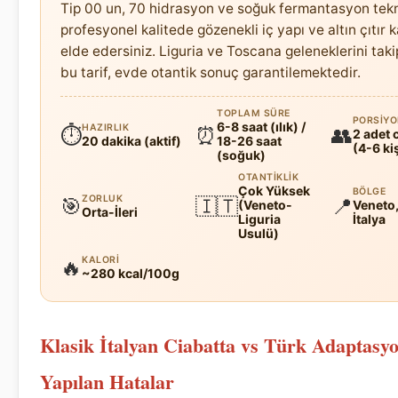
Tip 00 un, 70 hidrasyon ve soğuk fermantasyon tekn
profesyonel kalitede gözenekli iç yapı ve altın çıtır
elde edersiniz. Liguria ve Toscana geleneklerini tak
bu tarif, evde otantik sonuç garantilemektedir.
TOPLAM SÜRE
PORSIY
6-8 saat (ılık) /
HAZIRLIK
⏱
⏰
👥
2 adet 
20 dakika (aktif)
18-26 saat
(4-6 kiş
(soğuk)
OTANTIKLIK
Çok Yüksek
BÖLGE
ZORLUK
🎯
🇮🇹
📍
(Veneto-
Veneto,
Orta-İleri
Liguria
İtalya
Usulü)
KALORI
🔥
~280 kcal/100g
Klasik İtalyan Ciabatta vs Türk Adaptasyo
Yapılan Hatalar