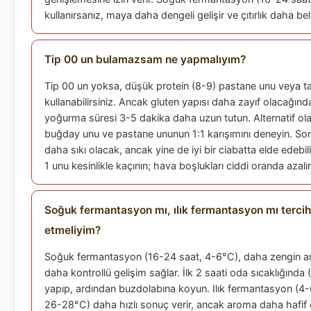
kullanırsanız, maya daha dengeli gelişir ve çıtırlık daha beli
Tip 00 un bulamazsam ne yapmalıyım?
Tip 00 un yoksa, düşük protein (8-9) pastane unu veya tat
kullanabilirsiniz. Ancak gluten yapısı daha zayıf olacağınd
yoğurma süresi 3-5 dakika daha uzun tutun. Alternatif ola
buğday unu ve pastane ununun 1:1 karışımını deneyin. So
daha sıkı olacak, ancak yine de iyi bir ciabatta elde edebili
1 unu kesinlikle kaçının; hava boşlukları ciddi oranda azalır
Soğuk fermantasyon mı, ılık fermantasyon mı terci
etmeliyim?
Soğuk fermantasyon (16-24 saat, 4-6°C), daha zengin 
daha kontrollü gelişim sağlar. İlk 2 saati oda sıcaklığınd
yapıp, ardından buzdolabına koyun. Ilık fermantasyon (4-
26-28°C) daha hızlı sonuç verir, ancak aroma daha hafif o