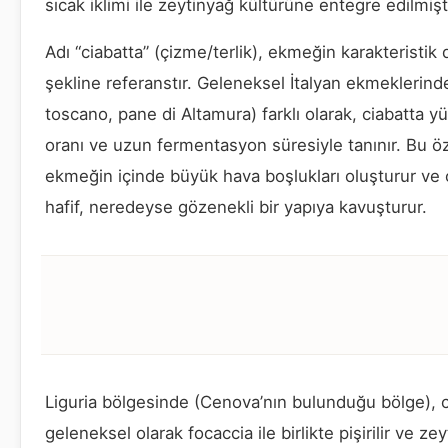
sıcak iklimi ile zeytinyağ kültürüne entegre edilmişti
Adı “ciabatta” (çizme/terlik), ekmeğin karakteristik 
şekline referanstır. Geleneksel İtalyan ekmeklerin
toscano, pane di Altamura) farklı olarak, ciabatta y
oranı ve uzun fermentasyon süresiyle tanınır. Bu öze
ekmeğin içinde büyük hava boşlukları oluşturur ve
hafif, neredeyse gözenekli bir yapıya kavuşturur.
Liguria bölgesinde (Cenova’nın bulunduğu bölge), c
geleneksel olarak focaccia ile birlikte pişirilir ve ze