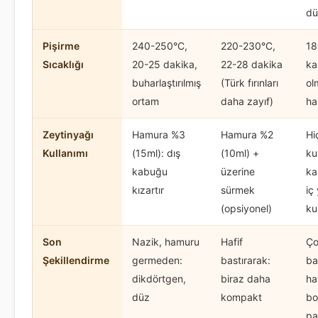
dü
Pişirme
240-250°C,
220-230°C,
18
Sıcaklığı
20-25 dakika,
22-28 dakika
ka
buharlaştırılmış
(Türk fırınları
ol
ortam
daha zayıf)
ha
Zeytinyağı
Hamura %3
Hamura %2
Hi
Kullanımı
(15ml): dış
(10ml) +
ku
kabuğu
üzerine
ka
kızartır
sürmek
iç
(opsiyonel)
ku
Son
Nazik, hamuru
Hafif
Ço
Şekillendirme
germeden:
bastırarak:
ba
dikdörtgen,
biraz daha
ha
düz
kompakt
bo
pa