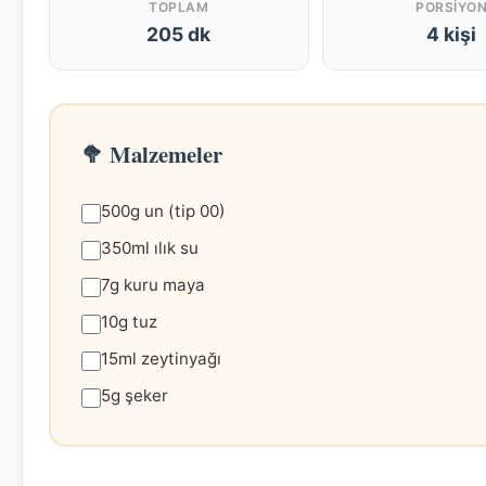
TOPLAM
PORSIYO
205 dk
4 kişi
🥦 Malzemeler
500g un (tip 00)
350ml ılık su
7g kuru maya
10g tuz
15ml zeytinyağı
5g şeker