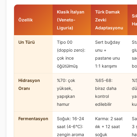
Klasik İtalyan
Türk Damak
Sı
Özellik
(Veneto-
Zevki
Ha
Liguria)
Adaptasyonu
Un Türü
Tipo 00
Sert buğday
St
(doppio zero):
unu +
gl
çok ince
pastane unu
sa
öğütülmüş
1:1 karışımı
bo
Hidrasyon
%70: çok
%65-68:
%5
Oranı
yüksek,
biraz daha
dü
yapışkan
kontrol
ya
hamur
edilebilir
ku
Fermentasyon
Soğuk: 16-24
Karma: 2 saat
Sa
saat (4-6°C):
ılık + 12 saat
3 
zengin aroma
soğuk
ha