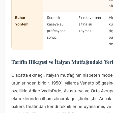
sık
Buhar
Seramik
Fırın tavasının
Hi
Yöntemi
kaseye su:
altına su
ku
profesyonel
koymak
dı
sonuç
par
de
Tarifin Hikayesi ve İtalyan Mutfağındaki Yer
Ciabatta ekmeği, İtalyan mutfağının nispeten mode
ürünlerinden biridir. 1950’li yıllarda Veneto bölgesin
özellikle Adige Vadisi’nde, Avusturya ve Orta Avrup
ekmeklerinden ilham alınarak geliştirilmiştir. Ancak 
bakers tarafından kendi tekniklerine uyarlanmış ve 