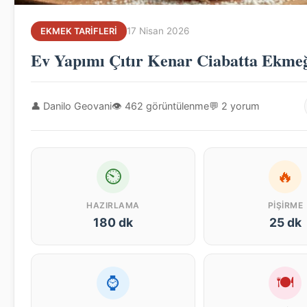
17 Nisan 2026
EKMEK TARIFLERI
Ev Yapımı Çıtır Kenar Ciabatta Ekme
👤 Danilo Geovani
👁 462 görüntülenme
💬 2 yorum
⏲
🔥
HAZIRLAMA
PIŞIRME
180 dk
25 dk
⌚
🍽