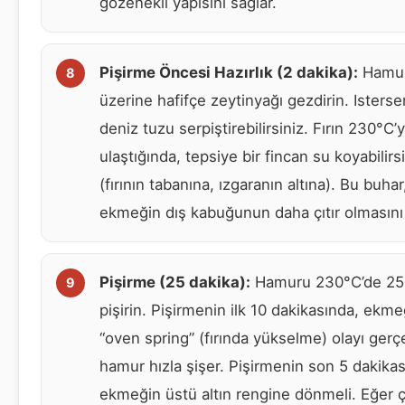
gözenekli yapısını sağlar.
Pişirme Öncesi Hazırlık (2 dakika):
Hamu
üzerine hafifçe zeytinyağı gezdirin. Isters
deniz tuzu serpiştirebilirsiniz. Fırın 230°C’
ulaştığında, tepsiye bir fincan su koyabilirs
(fırının tabanına, ızgaranın altına). Bu buhar
ekmeğin dış kabuğunun daha çıtır olmasını 
Pişirme (25 dakika):
Hamuru 230°C’de 25 
pişirin. Pişirmenin ilk 10 dakikasında, ekme
“oven spring” (fırında yükselme) olayı gerçe
hamur hızla şişer. Pişirmenin son 5 dakikas
ekmeğin üstü altın rengine dönmeli. Eğer ç