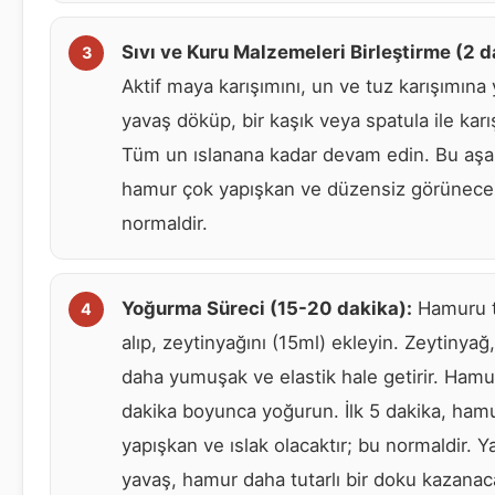
Sıvı ve Kuru Malzemeleri Birleştirme (2 d
Aktif maya karışımını, un ve tuz karışımına
yavaş döküp, bir kaşık veya spatula ile karış
Tüm un ıslanana kadar devam edin. Bu aş
hamur çok yapışkan ve düzensiz görünecek
normaldir.
Yoğurma Süreci (15-20 dakika):
Hamuru 
alıp, zeytinyağını (15ml) ekleyin. Zeytinya
daha yumuşak ve elastik hale getirir. Ham
dakika boyunca yoğurun. İlk 5 dakika, ham
yapışkan ve ıslak olacaktır; bu normaldir. Y
yavaş, hamur daha tutarlı bir doku kazanaca