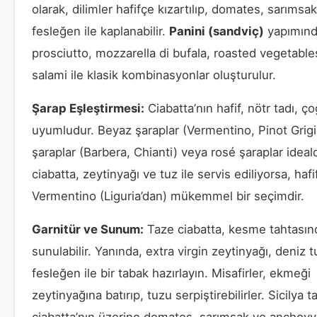
olarak, dilimler hafifçe kızartılıp, domates, sarımsa
fesleğen ile kaplanabilir.
Panini (sandviç)
yapımınd
prosciutto, mozzarella di bufala, roasted vegetabl
salami ile klasik kombinasyonlar oluşturulur.
Şarap Eşleştirmesi:
Ciabatta’nın hafif, nötr tadı, ç
uyumludur. Beyaz şaraplar (Vermentino, Pinot Grigio
şaraplar (Barbera, Chianti) veya rosé şaraplar ideald
ciabatta, zeytinyağı ve tuz ile servis ediliyorsa, hafif
Vermentino (Liguria’dan) mükemmel bir seçimdir.
Garnitür ve Sunum:
Taze ciabatta, kesme tahtasın
sunulabilir. Yanında, extra virgin zeytinyağı, deniz 
fesleğen ile bir tabak hazırlayın. Misafirler, ekmeği
zeytinyağına batırıp, tuzu serpiştirebilirler. Sicilya t
ciabatta’nın üzerine domates, sarımsak ve anchovy 