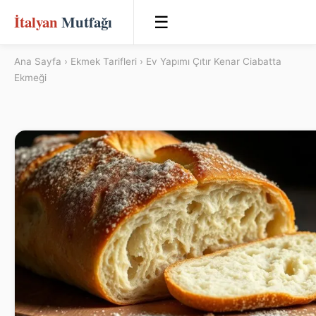
İtalyan
Mutfağı
☰
Ana Sayfa
›
Ekmek Tarifleri
› Ev Yapımı Çıtır Kenar Ciabatta
Ekmeği