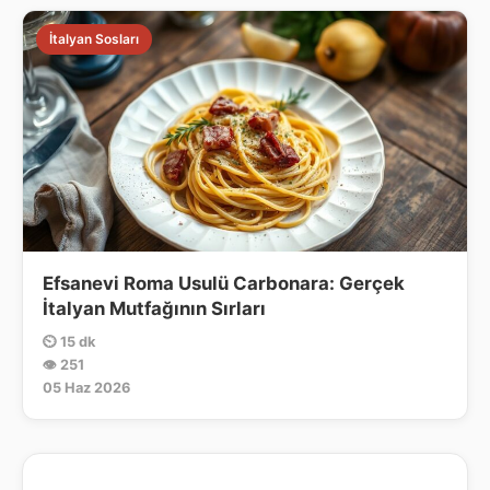
İtalyan Sosları
Efsanevi Roma Usulü Carbonara: Gerçek
İtalyan Mutfağının Sırları
⏲ 15 dk
👁 251
05 Haz 2026