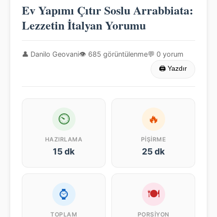
Ev Yapımı Çıtır Soslu Arrabbiata:
Lezzetin İtalyan Yorumu
👤 Danilo Geovani
👁 685 görüntülenme
💬 0 yorum
🖨 Yazdır
⏲
🔥
HAZIRLAMA
PIŞIRME
15 dk
25 dk
⌚
🍽
TOPLAM
PORSIYON