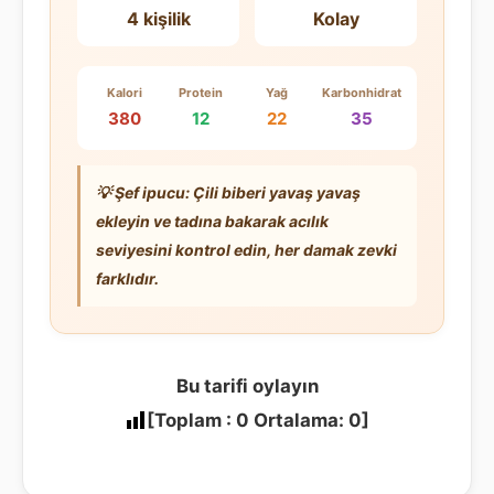
4 kişilik
Kolay
Kalori
Protein
Yağ
Karbonhidrat
380
12
22
35
💡
Şef ipucu:
Çili biberi yavaş yavaş
ekleyin ve tadına bakarak acılık
seviyesini kontrol edin, her damak zevki
farklıdır.
Bu tarifi oylayın
[Toplam :
0
Ortalama:
0
]