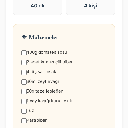
40 dk
4 kişi
🥦 Malzemeler
400g domates sosu
2 adet kırmızı çili biber
4 diş sarımsak
80ml zeytinyağı
50g taze fesleğen
1 çay kaşığı kuru kekik
Tuz
Karabiber