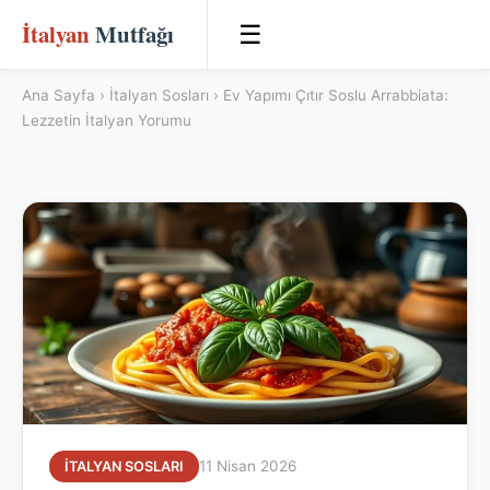
İtalyan
Mutfağı
☰
Ana Sayfa
›
İtalyan Sosları
› Ev Yapımı Çıtır Soslu Arrabbiata:
Lezzetin İtalyan Yorumu
11 Nisan 2026
İTALYAN SOSLARI