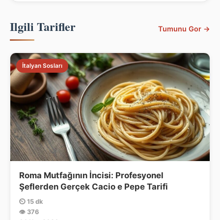
Ilgili Tarifler
Tumunu Gor →
İtalyan Sosları
Roma Mutfağının İncisi: Profesyonel
Şeflerden Gerçek Cacio e Pepe Tarifi
⏲ 15 dk
👁 376