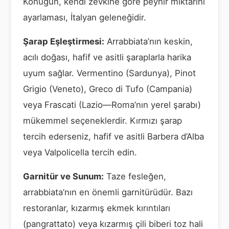
Konuğun, kendi zevkine göre peynir miktarını
ayarlaması, İtalyan geleneğidir.
Şarap Eşleştirmesi:
Arrabbiata’nın keskin,
acılı doğası, hafif ve asitli şaraplarla harika
uyum sağlar. Vermentino (Sardunya), Pinot
Grigio (Veneto), Greco di Tufo (Campania)
veya Frascati (Lazio—Roma’nın yerel şarabı)
mükemmel seçeneklerdir. Kırmızı şarap
tercih ederseniz, hafif ve asitli Barbera d’Alba
veya Valpolicella tercih edin.
Garnitür ve Sunum:
Taze fesleğen,
arrabbiata’nın en önemli garnitürüdür. Bazı
restoranlar, kızarmış ekmek kırıntıları
(pangrattato) veya kızarmış çili biberi toz hali