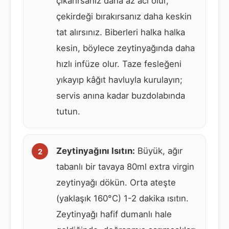
çıkarırsanız daha az acı olur,
çekirdeği bırakırsanız daha keskin
tat alırsınız. Biberleri halka halka
kesin, böylece zeytinyağında daha
hızlı infüze olur. Taze fesleğeni
yıkayıp kâğıt havluyla kurulayın;
servis anına kadar buzdolabında
tutun.
Zeytinyağını Isıtın:
Büyük, ağır
tabanlı bir tavaya 80ml extra virgin
zeytinyağı dökün. Orta ateşte
(yaklaşık 160°C) 1-2 dakika ısıtın.
Zeytinyağı hafif dumanlı hale