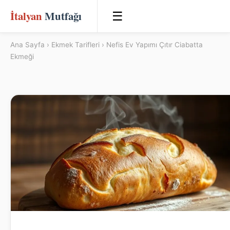
İtalyan
Mutfağı
☰
Ana Sayfa
›
Ekmek Tarifleri
› Nefis Ev Yapımı Çıtır Ciabatta
Ekmeği