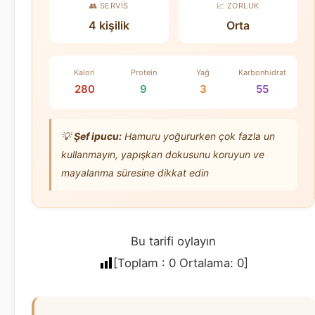
👥 SERVIS
📈 ZORLUK
4 kişilik
Orta
Kalori
Protein
Yağ
Karbonhidrat
280
9
3
55
💡
Şef ipucu:
Hamuru yoğururken çok fazla un
kullanmayın, yapışkan dokusunu koruyun ve
mayalanma süresine dikkat edin
Bu tarifi oylayın
[Toplam :
0
Ortalama:
0
]