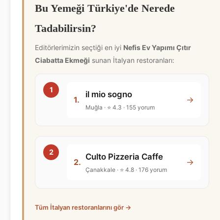
Bu Yemeği Türkiye'de Nerede
Tadabilirsin?
Editörlerimizin seçtiği en iyi
Nefis Ev Yapımı Çıtır
Ciabatta Ekmeği
sunan İtalyan restoranları:
il mio sogno
→
1.
Muğla · ⭐ 4.3 · 155 yorum
Culto Pizzeria Caffe
→
2.
Çanakkale · ⭐ 4.8 · 176 yorum
Tüm İtalyan restoranlarını gör →