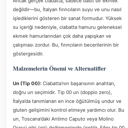
Ancak gerçek ciabatta, sadece basit bir ekmek
değildir—bu, İtalyan fırıncıların suyu ve unu nasıl
işlediklerini gösteren bir sanat formudur. Yüksek
su içeriği nedeniyle, ciabatta hamuru geleneksel
ekmek hamurlarından çok daha yapışkan ve
çalışması zordur. Bu, fırıncıların becerilerinin bir
göstergesidir.
Malzemelerin Önemi ve Alternatifler
Un (Tip 00):
Ciabatta’nın başarısının anahtarı,
doğru un seçimidir. Tip 00 un (doppio zero),
İtalya’da tanımlanan en ince öğütülmüş undur ve
gluten gelişimini kontrol etmeye yardımcı olur. Bu
un, Toscana’daki Antimo Caputo veya Molino
Grassi gibi ünlü değirmenlerde üretilir. Eğer tip 00