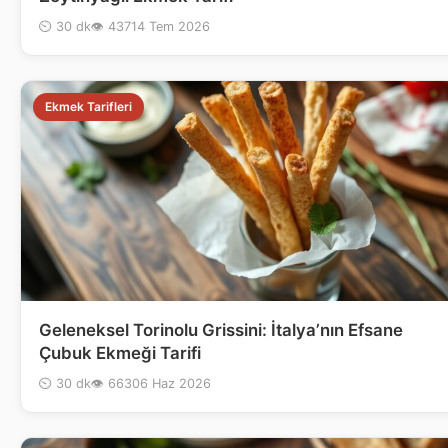
⏲ 30 dk
👁 437
14 Tem 2026
Ekmek Tarifleri
Geleneksel Torinolu Grissini: İtalya’nın Efsane
Çubuk Ekmeği Tarifi
⏲ 30 dk
👁 663
06 Haz 2026