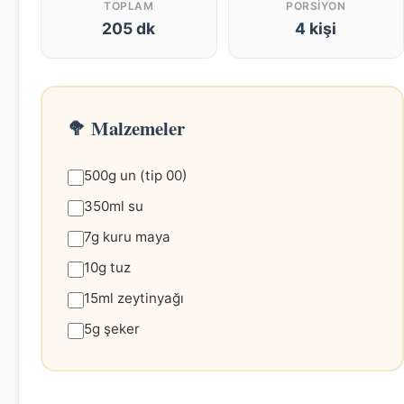
TOPLAM
PORSIYON
205 dk
4 kişi
🥦 Malzemeler
500g un (tip 00)
350ml su
7g kuru maya
10g tuz
15ml zeytinyağı
5g şeker