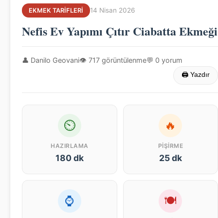
14 Nisan 2026
EKMEK TARIFLERI
Nefis Ev Yapımı Çıtır Ciabatta Ekmeği
👤 Danilo Geovani
👁 717 görüntülenme
💬 0 yorum
🖨 Yazdır
⏲
🔥
HAZIRLAMA
PIŞIRME
180 dk
25 dk
⌚
🍽