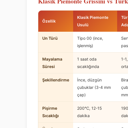
Klasik Piemonte Grissini vs Tür
Klasik Piemonte
Tü
Özellik
Usulü
Ad
Un Türü
Tipo 00 (ince,
Ser
işlenmiş)
pas
Mayalama
1 saat oda
1-1,
Süresi
sıcaklığında
ort
Şekillendirme
İnce, düzgün
Bir
çubuklar (3-4 mm
çub
çap)
mm
Pişirme
200°C, 12-15
190
Sıcaklığı
dakika
dak