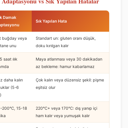
k Adaptasyonu vs Sık Yapılan Hatalar
rk Damak
Sık Yapılan Hata
aptasyonu
t buğday veya
Standart un: gluten oranı düşük,
tane unu
doku kırılgan kalır
5 saat ılık
Maya atlanması veya 30 dakikadan
amda
az bekleme: hamur kabarlamaz
az daha kalın
Çok kalın veya düzensiz şekil: pişme
uklar (5-6
eşitsiz olur
)
-200°C, 15-18
220°C+ veya 170°C: dış yanıp içi
ika
ham kalır veya yumuşak kalır