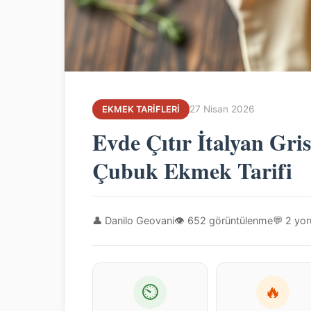
27 Nisan 2026
EKMEK TARIFLERI
Evde Çıtır İtalyan Gri
Çubuk Ekmek Tarifi
👤 Danilo Geovani
👁 652 görüntülenme
💬 2 yo
⏲
🔥