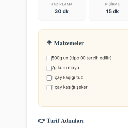
HAZIRLAMA
PIŞIRME
30 dk
15 dk
🥦 Malzemeler
500g un (tipo 00 tercih edilir)
7g kuru maya
1 çay kaşığı tuz
1 çay kaşığı şeker
👉 Tarif Adımları