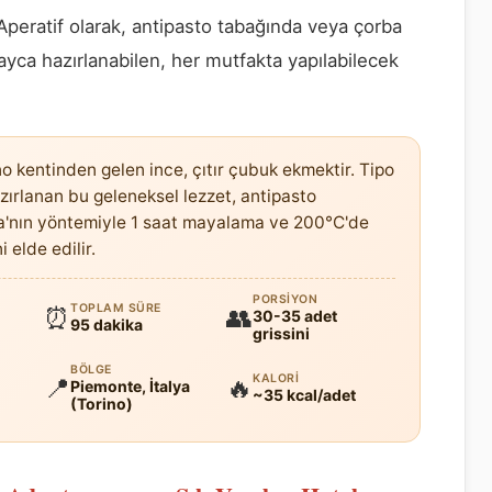
fi. Aperatif olarak, antipasto tabağında veya çorba
a hazırlanabilen, her mutfakta yapılabilecek
no kentinden gelen ince, çıtır çubuk ekmektir. Tipo
zırlanan bu geleneksel lezzet, antipasto
a'nın yöntemiyle 1 saat mayalama ve 200°C'de
 elde edilir.
PORSIYON
TOPLAM SÜRE
⏰
👥
30-35 adet
95 dakika
grissini
BÖLGE
KALORI
📍
🔥
Piemonte, İtalya
~35 kcal/adet
(Torino)