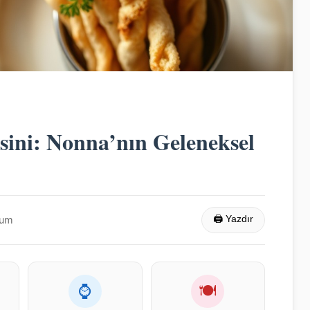
ssini: Nonna’nın Geleneksel
rum
🖨 Yazdır
⌚
🍽