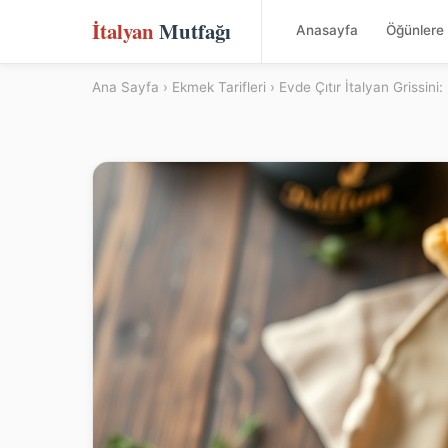
İtalyan
Mutfağı
Anasayfa
Öğünlere 
Ana Sayfa
›
Ekmek Tarifleri
› Evde Çıtır İtalyan Grissin