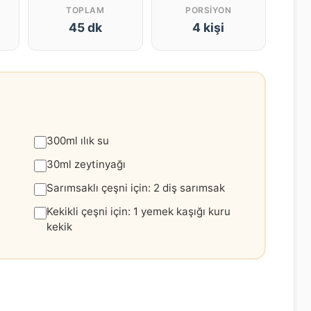
TOPLAM
PORSIYON
45 dk
4 kişi
300ml ılık su
30ml zeytinyağı
Sarımsaklı çeşni için: 2 diş sarımsak
Kekikli çeşni için: 1 yemek kaşığı kuru
kekik