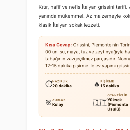
Kıtır, hafif ve nefis İtalyan grissini tari
yanında mükemmel. Az malzemeyle kolayc
klasik İtalyan sokak lezzeti.
Kısa Cevap:
Grissini, Piemonte'nin Tori
00 un, su, maya, tuz ve zeytinyağıyla ha
tabağının vazgeçilmez parçasıdır. Nonn
12-15 dakika pişirme ile ev yapımı grissini
HAZIRLIK
PIŞIRME
⏱
🔥
20 dakika
15 dakika
OTANTIKLIK
Yüksek
ZORLUK
🎯
🇮🇹
Kolay
(Piemonte
Usulü)