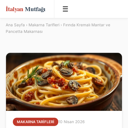
İtalyan
Mutfağı
☰
Ana Sayfa
›
Makarna Tarifleri
› Fırında Kremalı Mantar ve
Pancetta Makarnası
10 Nisan 2026
MAKARNA TARIFLERI