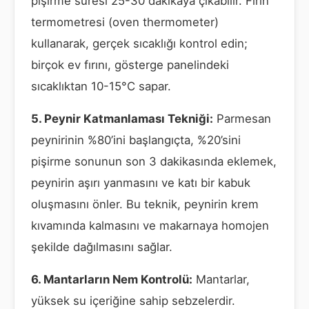
pişirme süresi 25-30 dakikaya çıkabilir. Fırın
termometresi (oven thermometer)
kullanarak, gerçek sıcaklığı kontrol edin;
birçok ev fırını, gösterge panelindeki
sıcaklıktan 10-15°C sapar.
5. Peynir Katmanlaması Tekniği:
Parmesan
peynirinin %80’ini başlangıçta, %20’sini
pişirme sonunun son 3 dakikasında eklemek,
peynirin aşırı yanmasını ve katı bir kabuk
oluşmasını önler. Bu teknik, peynirin krem
kıvamında kalmasını ve makarnaya homojen
şekilde dağılmasını sağlar.
6. Mantarların Nem Kontrolü:
Mantarlar,
yüksek su içeriğine sahip sebzelerdir.