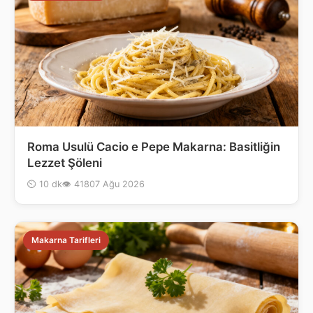
Roma Usulü Cacio e Pepe Makarna: Basitliğin
Lezzet Şöleni
⏲ 10 dk
👁 418
07 Ağu 2026
Makarna Tarifleri