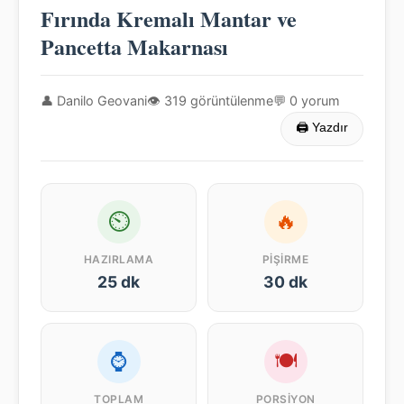
Fırında Kremalı Mantar ve
Pancetta Makarnası
👤 Danilo Geovani
👁 319 görüntülenme
💬 0 yorum
🖨 Yazdır
⏲
🔥
HAZIRLAMA
PIŞIRME
25 dk
30 dk
⌚
🍽
TOPLAM
PORSIYON