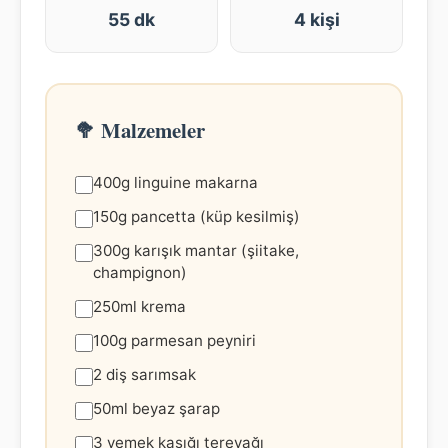
55 dk
4 kişi
🥦 Malzemeler
400g linguine makarna
150g pancetta (küp kesilmiş)
300g karışık mantar (şiitake,
champignon)
250ml krema
100g parmesan peyniri
2 diş sarımsak
50ml beyaz şarap
3 yemek kaşığı tereyağı