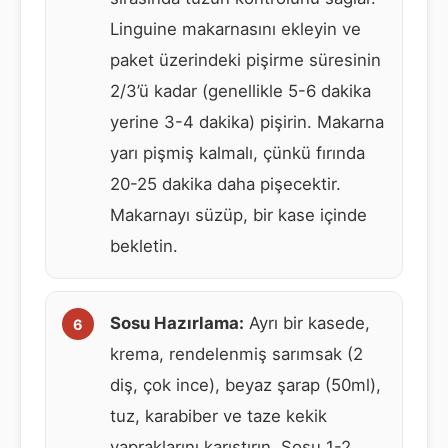
Linguine makarnasını ekleyin ve
paket üzerindeki pişirme süresinin
2/3’ü kadar (genellikle 5-6 dakika
yerine 3-4 dakika) pişirin. Makarna
yarı pişmiş kalmalı, çünkü fırında
20-25 dakika daha pişecektir.
Makarnayı süzüp, bir kase içinde
bekletin.
Sosu Hazırlama:
Ayrı bir kasede,
krema, rendelenmiş sarımsak (2
diş, çok ince), beyaz şarap (50ml),
tuz, karabiber ve taze kekik
yapraklarını karıştırın. Sosu 1-2