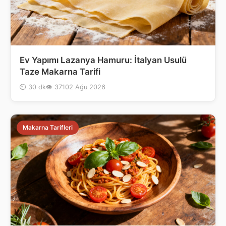
Ev Yapımı Lazanya Hamuru: İtalyan Usulü
Taze Makarna Tarifi
⏲ 30 dk
👁 371
02 Ağu 2026
Makarna Tarifleri