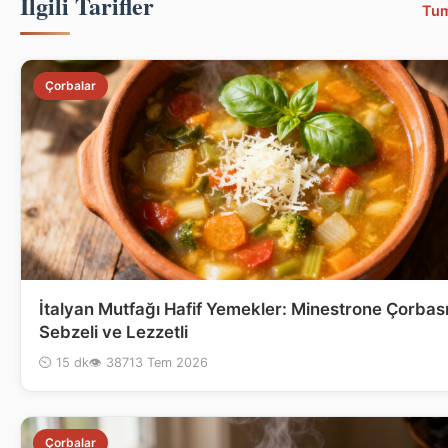
Ilgili Tarifler
Tu
Çorbalar
İtalyan Mutfağı Hafif Yemekler: Minestrone Çorbası 
Sebzeli ve Lezzetli
⏲ 15 dk
👁 387
13 Tem 2026
Çorbalar