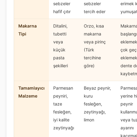
sebzeler
sebzeler
erimek 
hafif çıtır
tercih eder
yumuşa
Makarna
Ditalini,
Orzo, kısa
Makarn
Tipi
tubetti
makarna
başlang
veya
veya pirinç
eklemek
küçük
(Türk
çok geç
pasta
tercihine
eklemek,
şekilleri
göre)
dente d
kaybet
Tamamlayıcı
Parmesan
Beyaz peynir,
Parmes
Malzeme
peyniri,
kuru
yerine h
taze
fesleğen,
peynir
fesleğen,
zeytinyağı,
kullan
iyi kalite
limon
veya tu
zeytinyağı
ayarını
kaçırma