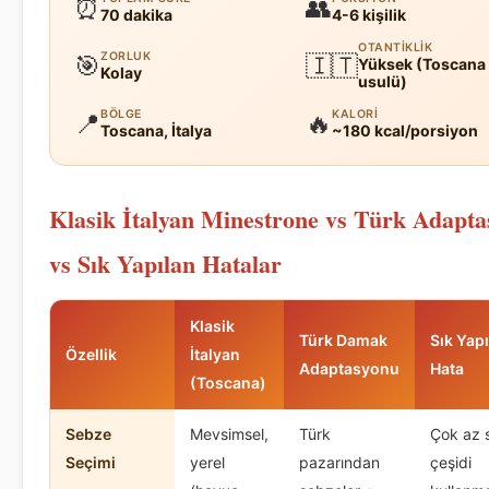
⏰
👥
70 dakika
4-6 kişilik
OTANTIKLIK
ZORLUK
🎯
🇮🇹
Yüksek (Toscana
Kolay
usulü)
BÖLGE
KALORI
📍
🔥
Toscana, İtalya
~180 kcal/porsiyon
Klasik İtalyan Minestrone vs Türk Adapt
vs Sık Yapılan Hatalar
Klasik
Türk Damak
Sık Yap
Özellik
İtalyan
Adaptasyonu
Hata
(Toscana)
Sebze
Mevsimsel,
Türk
Çok az 
Seçimi
yerel
pazarından
çeşidi