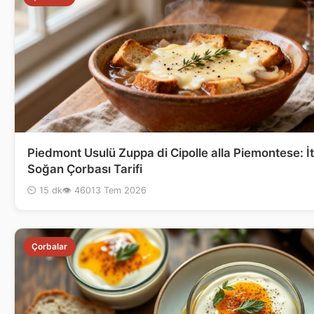
Piedmont Usulü Zuppa di Cipolle alla Piemontese: İ
Soğan Çorbası Tarifi
⏲ 15 dk
👁 460
13 Tem 2026
Çorbalar