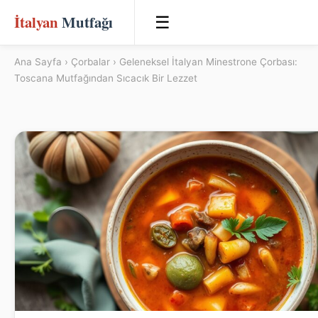
İtalyan
Mutfağı
☰
Ana Sayfa
›
Çorbalar
› Geleneksel İtalyan Minestrone Çorbası:
Toscana Mutfağından Sıcacık Bir Lezzet