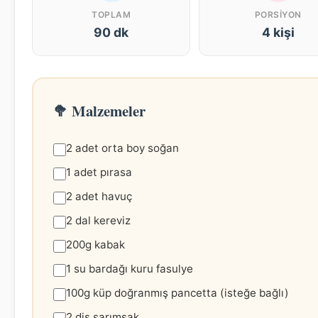
TOPLAM
PORSIYON
90 dk
4 kişi
🥦 Malzemeler
2 adet orta boy soğan
1 adet pırasa
2 adet havuç
2 dal kereviz
200g kabak
1 su bardağı kuru fasulye
100g küp doğranmış pancetta (isteğe bağlı)
2 diş sarımsak