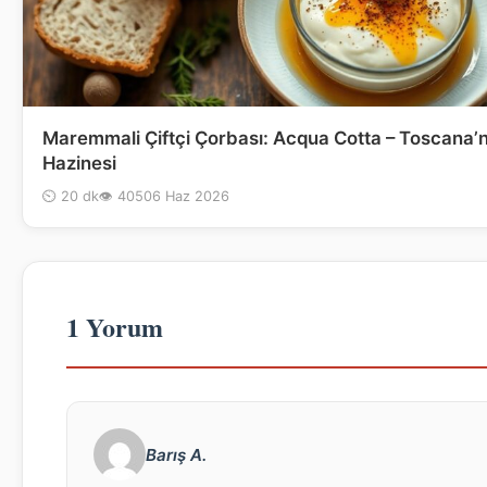
Maremmali Çiftçi Çorbası: Acqua Cotta – Toscana’nı
Hazinesi
⏲ 20 dk
👁 405
06 Haz 2026
1 Yorum
Barış A.