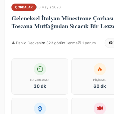
08 Mayıs 2026
ÇORBALAR
Geleneksel İtalyan Minestrone Çorbası
Toscana Mutfağından Sıcacık Bir Lezz
👤 Danilo Geovani
👁 323 görüntülenme
💬 1 yorum
🖨 
⏲
🔥
HAZIRLAMA
PIŞIRME
30 dk
60 dk
⌚
🍽