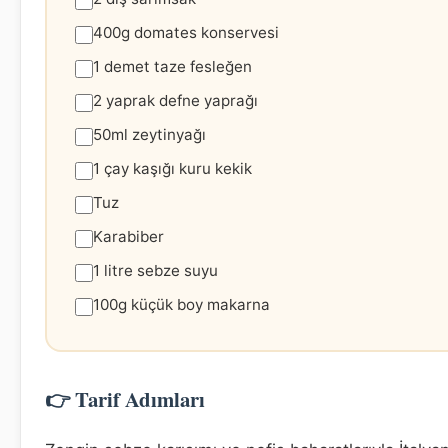
400g domates konservesi
1 demet taze fesleğen
2 yaprak defne yaprağı
50ml zeytinyağı
1 çay kaşığı kuru kekik
Tuz
Karabiber
1 litre sebze suyu
100g küçük boy makarna
👉 Tarif Adımları