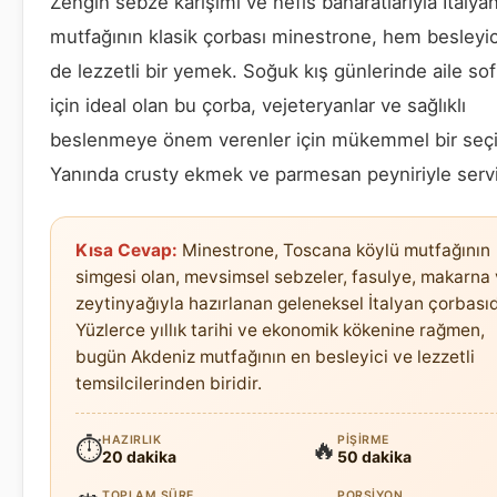
Zengin sebze karışımı ve nefis baharatlarıyla İtalya
mutfağının klasik çorbası minestrone, hem besleyi
de lezzetli bir yemek. Soğuk kış günlerinde aile sofr
için ideal olan bu çorba, vejeteryanlar ve sağlıklı
beslenmeye önem verenler için mükemmel bir seç
Yanında crusty ekmek ve parmesan peyniriyle servi
Kısa Cevap:
Minestrone, Toscana köylü mutfağının
simgesi olan, mevsimsel sebzeler, fasulye, makarna
zeytinyağıyla hazırlanan geleneksel İtalyan çorbasıd
Yüzlerce yıllık tarihi ve ekonomik kökenine rağmen,
bugün Akdeniz mutfağının en besleyici ve lezzetli
temsilcilerinden biridir.
HAZIRLIK
PIŞIRME
⏱
🔥
20 dakika
50 dakika
TOPLAM SÜRE
PORSIYON