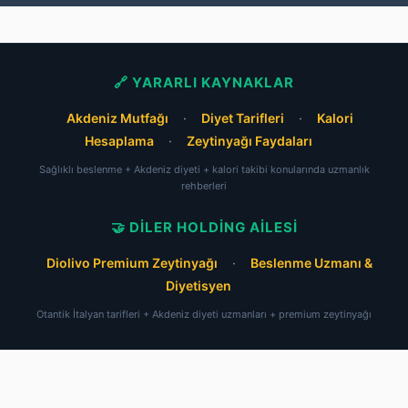
🔗 YARARLI KAYNAKLAR
Akdeniz Mutfağı
·
Diyet Tarifleri
·
Kalori
Hesaplama
·
Zeytinyağı Faydaları
Sağlıklı beslenme + Akdeniz diyeti + kalori takibi konularında uzmanlık
rehberleri
🤝 DILER HOLDING AILESI
Diolivo Premium Zeytinyağı
·
Beslenme Uzmanı &
Diyetisyen
Otantik İtalyan tarifleri + Akdeniz diyeti uzmanları + premium zeytinyağı