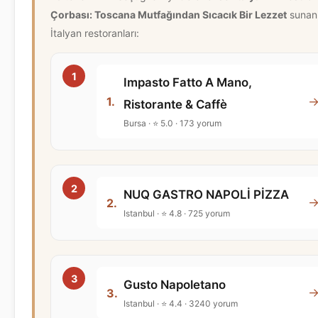
Çorbası: Toscana Mutfağından Sıcacık Bir Lezzet
sunan
İtalyan restoranları:
Impasto Fatto A Mano,
1.
Ristorante & Caffè
Bursa · ⭐ 5.0 · 173 yorum
NUQ GASTRO NAPOLİ PİZZA
2.
Istanbul · ⭐ 4.8 · 725 yorum
Gusto Napoletano
3.
Istanbul · ⭐ 4.4 · 3240 yorum