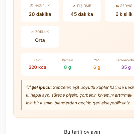
⏱️ HAZIRLIK
🔥 PIŞIRME
👥 SERVIS
20 dakika
45 dakika
6 kişilik
📈 ZORLUK
Orta
Kalori
Protein
Yağ
Karbonhidr
220 kcal
8 g
6 g
35 g
💡
Şef ipucu:
Sebzeleri eşit boyutlu küpler halinde kesi
ki hepsi aynı sürede pişsin; çorbanın kıvamını arttırmak
için bir kısmını blenderdan geçirip geri ekleyebilirsiniz.
Bu tarifi oylayın