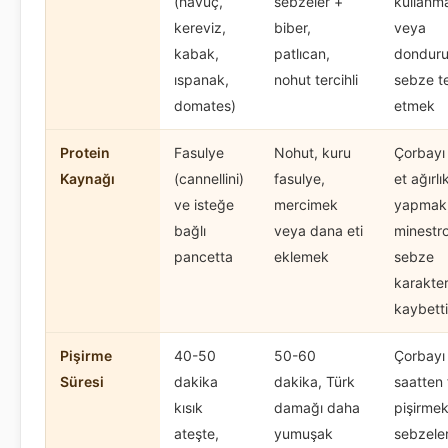
(havuç,
sebzeler +
kullanm
kereviz,
biber,
veya
kabak,
patlıcan,
dondur
ıspanak,
nohut tercihli
sebze te
domates)
etmek
Protein
Fasulye
Nohut, kuru
Çorbayı
Kaynağı
(cannellini)
fasulye,
et ağırlık
ve isteğe
mercimek
yapmak
bağlı
veya dana eti
minestro
pancetta
eklemek
sebze
karakter
kaybett
Pişirme
40-50
50-60
Çorbayı
Süresi
dakika
dakika, Türk
saatten 
kısık
damağı daha
pişirmek
ateşte,
yumuşak
sebzeler