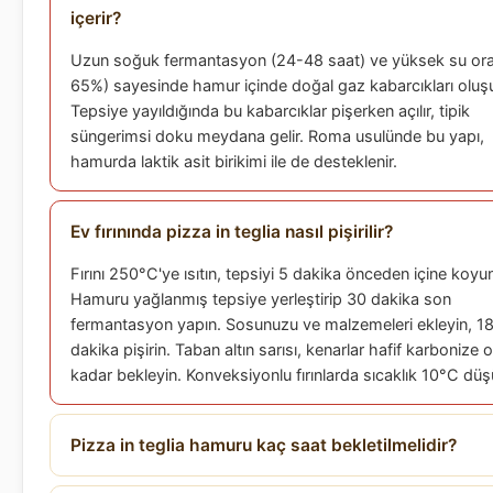
içerir?
Uzun soğuk fermantasyon (24-48 saat) ve yüksek su ora
65%) sayesinde hamur içinde doğal gaz kabarcıkları oluşu
Tepsiye yayıldığında bu kabarcıklar pişerken açılır, tipik
süngerimsi doku meydana gelir. Roma usulünde bu yapı,
hamurda laktik asit birikimi ile de desteklenir.
Ev fırınında pizza in teglia nasıl pişirilir?
Fırını 250°C'ye ısıtın, tepsiyi 5 dakika önceden içine koyu
Hamuru yağlanmış tepsiye yerleştirip 30 dakika son
fermantasyon yapın. Sosunuzu ve malzemeleri ekleyin, 1
dakika pişirin. Taban altın sarısı, kenarlar hafif karbonize 
kadar bekleyin. Konveksiyonlu fırınlarda sıcaklık 10°C düş
Pizza in teglia hamuru kaç saat bekletilmelidir?