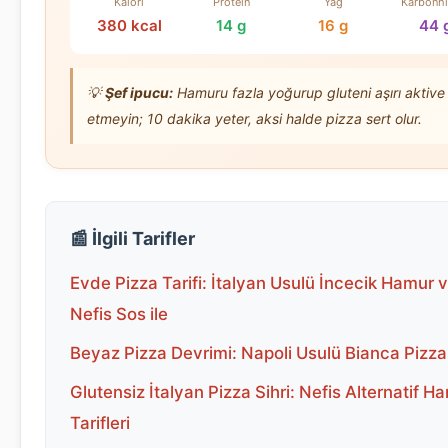
Kalori
Protein
Yağ
Karbonhi
380 kcal
14 g
16 g
44 
💡
Şef ipucu:
Hamuru fazla yoğurup gluteni aşırı aktive
etmeyin; 10 dakika yeter, aksi halde pizza sert olur.
📰 İlgili Tarifler
Evde Pizza Tarifi: İtalyan Usulü İncecik Hamur 
Nefis Sos ile
Beyaz Pizza Devrimi: Napoli Usulü Bianca Pizza 
Glutensiz İtalyan Pizza Sihri: Nefis Alternatif H
Tarifleri