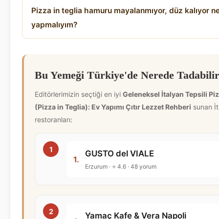
Pizza in teglia hamuru mayalanmıyor, düz kalıyor n
yapmalıyım?
Bu Yemeği Türkiye'de Nerede Tadabilir
Editörlerimizin seçtiği en iyi
Geleneksel İtalyan Tepsili Pi
(Pizza in Teglia): Ev Yapımı Çıtır Lezzet Rehberi
sunan İt
restoranları:
GUSTO del VIALE
1.
Erzurum · ⭐ 4.6 · 48 yorum
Yamaç Kafe & Vera Napoli