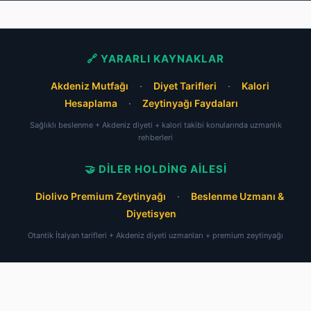
🔗 YARARLI KAYNAKLAR
Akdeniz Mutfağı
·
Diyet Tarifleri
·
Kalori
Hesaplama
·
Zeytinyağı Faydaları
Sağlıklı beslenme + Akdeniz diyeti + kalori takibi konularında uzmanlık
rehberleri
🤝 DILER HOLDING AILESI
Diolivo Premium Zeytinyağı
·
Beslenme Uzmanı &
Diyetisyen
Otantik İtalyan tarifleri + Akdeniz diyeti uzmanları + premium zeytinyağı