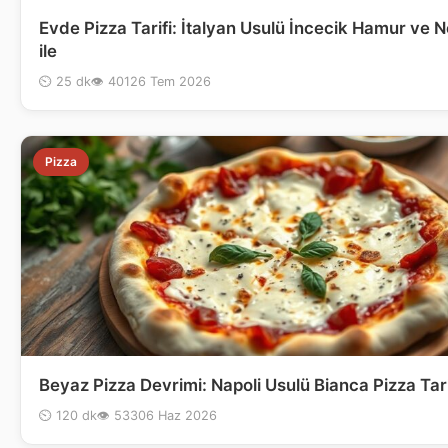
Evde Pizza Tarifi: İtalyan Usulü İncecik Hamur ve N
ile
⏲ 25 dk
👁 401
26 Tem 2026
Pizza
Beyaz Pizza Devrimi: Napoli Usulü Bianca Pizza Tari
⏲ 120 dk
👁 533
06 Haz 2026