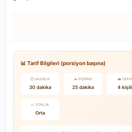
📊 Tarif Bilgileri (porsiyon başına)
⏱️ HAZIRLIK
🔥 PIŞIRME
👥 SERV
30 dakika
25 dakika
4 kişil
📈 ZORLUK
Orta