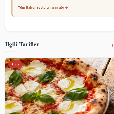
Tüm İtalyan restoranlarını gör →
Ilgili Tarifler
T
Pizza