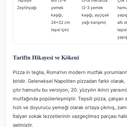
Tepsiye
Bol (3-4
Orta miktarda
Çok 
Zeytinyağı
yemek
(2-3 yemek
hamu
kaşığı,
kaşığı, ayçiçek
yapışı
24x32 cm
yağı karışımı)
altı 
tepsi için)
teps
yapış
Tarifin Hikayesi ve Kökeni
Pizza in teglia, Roma’nın modern mutfak yorumları
biridir. Geleneksel Napoliten pizzadan farklı olarak, 
çıtır hamurlu bu versiyon, 20. yüzyılın ikinci yarısın
mutfağında popülerleşmiştir. Tepsili pizza, çalışan s
hızlı ve doyurucu yemeği olarak ortaya çıkmış, zam
İtalyan sokak lezzetlerinin vazgeçilmez parçası hal
gelmiştir.