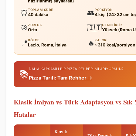
hazırlanmış sayılarak)
TOPLAM SÜRE
PORSIYON
⏰
👥
40 dakika
4 kişi (24x32 cm te
ZORLUK
OTANTIKLIK
🎯
🇮🇹
Orta
Yüksek (Roma U
BÖLGE
KALORI
📍
🔥
Lazio, Roma, İtalya
~310 kcal/porsiyon
DAHA KAPSAMLI BIR PIZZA REHBERI MI ARIYORSUN?
📚
Pizza Tarifi: Tam Rehber →
Klasik İtalyan vs Türk Adaptasyon vs Sık 
Hatalar
Klasik
Türk Damak
Sık 