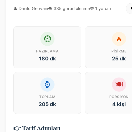
👤 Danilo Geovani
👁 335 görüntülenme
💬 1 yorum
⏲
🔥
HAZIRLAMA
PIŞIRME
180 dk
25 dk
⌚
🍽
TOPLAM
PORSIYON
205 dk
4 kişi
👉 Tarif Adımları