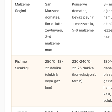
Malzeme
San
Konserve
8+ m
Seçimi
Marzano
domates,
ağır 
domates,
beyaz peynir
hamur
fior di latte,
+ mozzarella,
alt p
zeytinyağı,
5-6 malzeme
lezze
3-4
olur
malzeme
max
Pişirme
250°C, 18-
230-240°C,
180°
Sıcaklığı
22 dakika
22-25 dakika
daha
(elektrik
(konveksiyonlu
pizz
veya gaz
tercih)
çıtır
fırın)
hamu
kalır
soluk