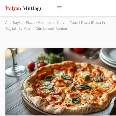
İtalyan
Mutfağı
☰
Ana Sayfa
›
Pizza
› Geleneksel İtalyan Tepsili Pizza (Pizza in
Teglia): Ev Yapımı Çıtır Lezzet Rehberi