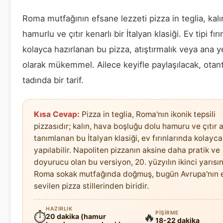
Roma mutfağının efsane lezzeti pizza in teglia, kalı
hamurlu ve çıtır kenarlı bir İtalyan klasiği. Ev tipi fır
kolayca hazırlanan bu pizza, atıştırmalık veya ana
olarak mükemmel. Ailece keyifle paylaşılacak, otant
tadında bir tarif.
Kısa Cevap:
Pizza in teglia, Roma'nın ikonik tepsili
pizzasıdır; kalın, hava boşluğu dolu hamuru ve çıtır al
tanımlanan bu İtalyan klasiği, ev fırınlarında kolayca
yapılabilir. Napoliten pizzanın aksine daha pratik ve
doyurucu olan bu versiyon, 20. yüzyılın ikinci yarısı
Roma sokak mutfağında doğmuş, bugün Avrupa'nın 
sevilen pizza stillerinden biridir.
HAZIRLIK
PIŞIRME
⏱
🔥
20 dakika (hamur
18-22 dakika