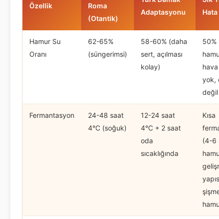
Özellik
Roma
Adaptasyonu
Hata
(Otantik)
Hamur Su
62-65%
58-60% (daha
50% a
Oranı
(süngerimsi)
sert, açılması
hamu
kolay)
hava
yok, ç
değil 
Fermantasyon
24-48 saat
12-24 saat
Kısa
4°C (soğuk)
4°C + 2 saat
ferm
oda
(4-6 
sıcaklığında
hamu
geli
yapıs
şişm
hamu