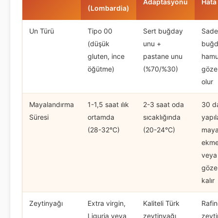
Adaptasyonu
Hata
(Lombardia)
Un Türü
Tipo 00
Sert buğday
Sade
(düşük
unu +
buğd
gluten, ince
pastane unu
hamur
öğütme)
(%70/%30)
göze
olur
Mayalandırma
1-1,5 saat ılık
2-3 saat oda
30 d
Süresi
ortamda
sıcaklığında
yapıl
(28-32°C)
(20-24°C)
maya
ekme
veya
göze
kalır
Zeytinyağı
Extra virgin,
Kaliteli Türk
Rafi
Liguria veya
zeytinyağı
zeyti