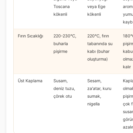
Toscana
veya Ege
arom
kökenli
kökenli
yumu
kayb
Fırın Sıcaklığı
220-230°C,
220°C, fırın
180°
buharla
tabanında su
pişir
pişirme
kabı (buhar
kabuğ
oluşturma)
olmaz
kalır
Üst Kaplama
Susam,
Sesam,
Kapl
deniz tuzu,
za'atar, kuru
olmak
çörek otu
sumak,
pişi
nigella
çok f
susa
görün
azalı