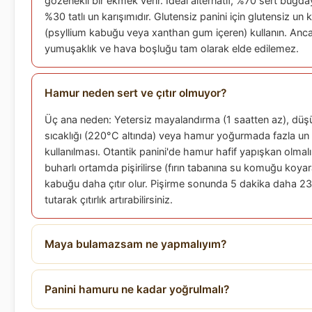
gözenekli bir ekmek verir. İdeal alternatif, %70 sert buğd
%30 tatlı un karışımıdır. Glutensiz panini için glutensiz un k
(psyllium kabuğu veya xanthan gum içeren) kullanın. Ancak
yumuşaklık ve hava boşluğu tam olarak elde edilemez.
Hamur neden sert ve çıtır olmuyor?
Üç ana neden: Yetersiz mayalandırma (1 saatten az), düşük
sıcaklığı (220°C altında) veya hamur yoğurmada fazla un
kullanılması. Otantik panini'de hamur hafif yapışkan olmalı.
buharlı ortamda pişirilirse (fırın tabanına su komuğu koyar
kabuğu daha çıtır olur. Pişirme sonunda 5 dakika daha 2
tutarak çıtırlık artırabilirsiniz.
Maya bulamazsam ne yapmalıyım?
Panini hamuru ne kadar yoğrulmalı?