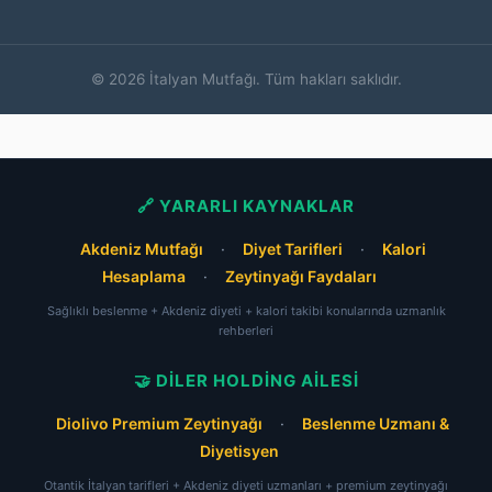
© 2026 İtalyan Mutfağı. Tüm hakları saklıdır.
🔗 YARARLI KAYNAKLAR
Akdeniz Mutfağı
·
Diyet Tarifleri
·
Kalori
Hesaplama
·
Zeytinyağı Faydaları
Sağlıklı beslenme + Akdeniz diyeti + kalori takibi konularında uzmanlık
rehberleri
🤝 DILER HOLDING AILESI
Diolivo Premium Zeytinyağı
·
Beslenme Uzmanı &
Diyetisyen
Otantik İtalyan tarifleri + Akdeniz diyeti uzmanları + premium zeytinyağı