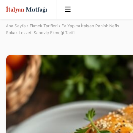
İtalyan
Mutfağı
☰
Ana Sayfa
›
Ekmek Tarifleri
› Ev Yapımı İtalyan Panini: Nefis
Sokak Lezzeti Sandviç Ekmeği Tarifi