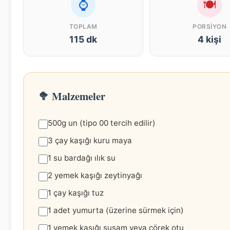
⌚
🍽
TOPLAM
PORSIYON
115 dk
4 kişi
🥦 Malzemeler
500g un (tipo 00 tercih edilir)
3 çay kaşığı kuru maya
1 su bardağı ılık su
2 yemek kaşığı zeytinyağı
1 çay kaşığı tuz
1 adet yumurta (üzerine sürmek için)
1 yemek kaşığı susam veya çörek otu