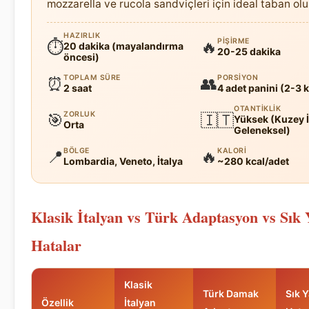
mozzarella ve rucola sandviçleri için ideal taban olu
HAZIRLIK
PIŞIRME
⏱
🔥
20 dakika (mayalandırma
20-25 dakika
öncesi)
TOPLAM SÜRE
PORSIYON
⏰
👥
2 saat
4 adet panini (2-3 k
OTANTIKLIK
ZORLUK
🎯
🇮🇹
Yüksek (Kuzey İ
Orta
Geleneksel)
BÖLGE
KALORI
📍
🔥
Lombardia, Veneto, İtalya
~280 kcal/adet
Klasik İtalyan vs Türk Adaptasyon vs Sık 
Hatalar
Klasik
Türk Damak
Sık 
Özellik
İtalyan