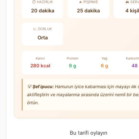
⏱️ HAZIRLIK
🔥 PIŞIRME
👥 SER
20 dakika
25 dakika
4 kişi
📈 ZORLUK
Orta
Kalori
Protein
Yağ
Karbonh
280 kcal
9 g
6 g
48
💡
Şef ipucu:
Hamurun iyice kabarması için mayayı ılık
aktifleştirin ve mayalanma sırasında üzerini nemli bir be
örtün.
Bu tarifi oylayın