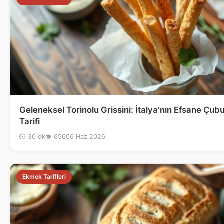
Geleneksel Torinolu Grissini: İtalya’nın Efsane Çu
Tarifi
⏲ 30 dk
👁 656
06 Haz 2026
Ekmek Tarifleri