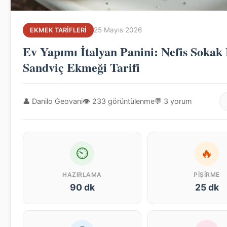
25 Mayıs 2026
EKMEK TARIFLERI
Ev Yapımı İtalyan Panini: Nefis Sokak 
Sandviç Ekmeği Tarifi
👤 Danilo Geovani
👁 233 görüntülenme
💬 3 yorum
⏲
🔥
HAZIRLAMA
PIŞIRME
90 dk
25 dk