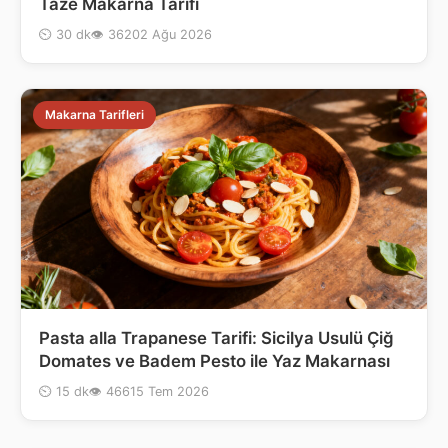
Taze Makarna Tarifi
⏲ 30 dk
👁 362
02 Ağu 2026
Makarna Tarifleri
Pasta alla Trapanese Tarifi: Sicilya Usulü Çiğ
Domates ve Badem Pesto ile Yaz Makarnası
⏲ 15 dk
👁 466
15 Tem 2026