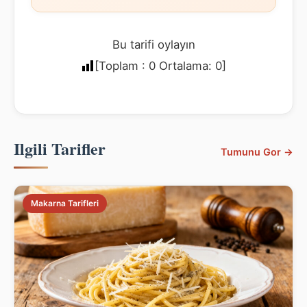
Bu tarifi oylayın
[Toplam :
0
Ortalama:
0
]
Ilgili Tarifler
Tumunu Gor →
Makarna Tarifleri