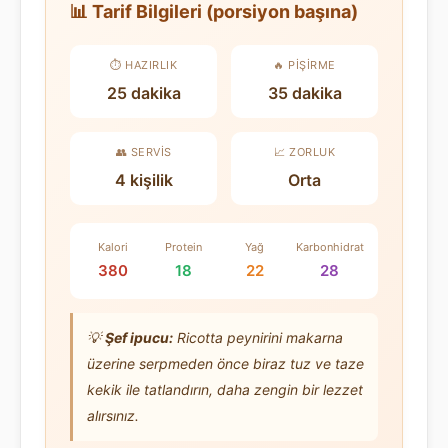
📊 Tarif Bilgileri (porsiyon başına)
⏱️ HAZIRLIK
🔥 PIŞIRME
25 dakika
35 dakika
👥 SERVIS
📈 ZORLUK
4 kişilik
Orta
Kalori
Protein
Yağ
Karbonhidrat
380
18
22
28
💡
Şef ipucu:
Ricotta peynirini makarna
üzerine serpmeden önce biraz tuz ve taze
kekik ile tatlandırın, daha zengin bir lezzet
alırsınız.