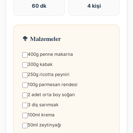
60 dk
4 kişi
🥦 Malzemeler
400g penne makarna
300g kabak
250g ricotta peyniri
100g parmesan rendesi
2 adet orta boy soğan
3 diş sarımsak
100ml krema
50ml zeytinyağı