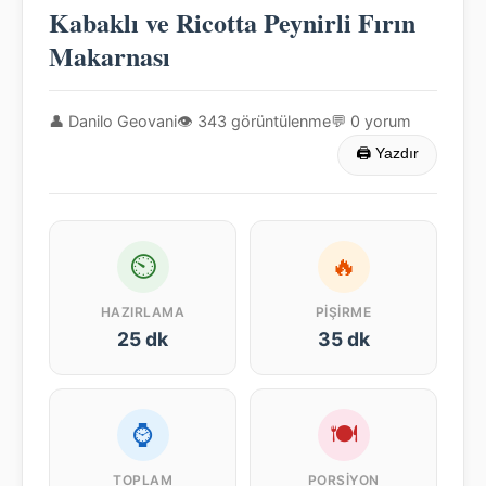
Kabaklı ve Ricotta Peynirli Fırın
Makarnası
👤 Danilo Geovani
👁 343 görüntülenme
💬 0 yorum
🖨 Yazdır
⏲
🔥
HAZIRLAMA
PIŞIRME
25 dk
35 dk
⌚
🍽
TOPLAM
PORSIYON