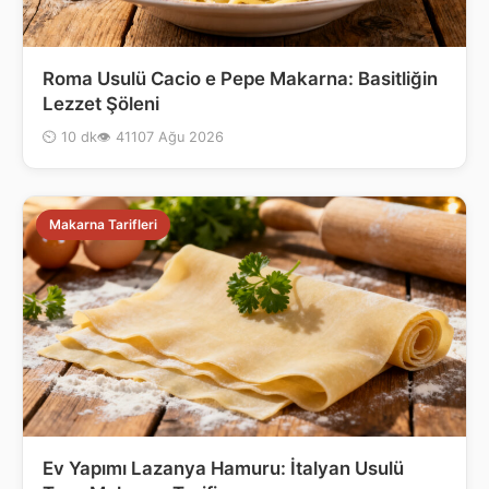
Roma Usulü Cacio e Pepe Makarna: Basitliğin
Lezzet Şöleni
⏲ 10 dk
👁 411
07 Ağu 2026
Makarna Tarifleri
Ev Yapımı Lazanya Hamuru: İtalyan Usulü