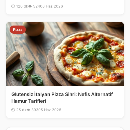
⏲ 120 dk
👁 524
06 Haz 2026
Pizza
Glutensiz İtalyan Pizza Sihri: Nefis Alternatif
Hamur Tarifleri
⏲ 25 dk
👁 393
05 Haz 2026