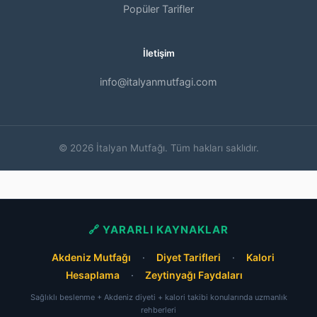
Popüler Tarifler
İletişim
info@italyanmutfagi.com
© 2026 İtalyan Mutfağı. Tüm hakları saklıdır.
🔗 YARARLI KAYNAKLAR
Akdeniz Mutfağı
·
Diyet Tarifleri
·
Kalori
Hesaplama
·
Zeytinyağı Faydaları
Sağlıklı beslenme + Akdeniz diyeti + kalori takibi konularında uzmanlık
rehberleri