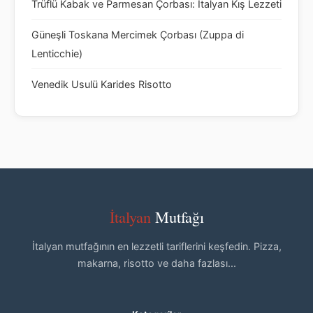
Trüflü Kabak ve Parmesan Çorbası: İtalyan Kış Lezzeti
Güneşli Toskana Mercimek Çorbası (Zuppa di
Lenticchie)
Venedik Usulü Karides Risotto
İtalyan
Mutfağı
İtalyan mutfağının en lezzetli tariflerini keşfedin. Pizza,
makarna, risotto ve daha fazlası...