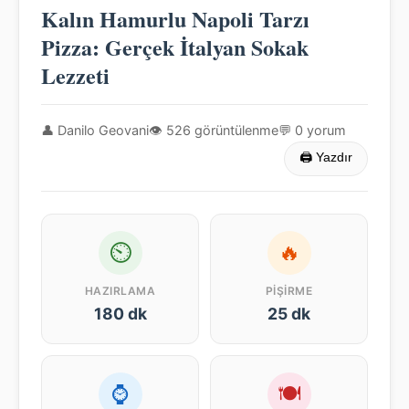
Kalın Hamurlu Napoli Tarzı
Pizza: Gerçek İtalyan Sokak
Lezzeti
👤 Danilo Geovani
👁 526 görüntülenme
💬 0 yorum
🖨 Yazdır
⏲
🔥
HAZIRLAMA
PIŞIRME
180 dk
25 dk
⌚
🍽