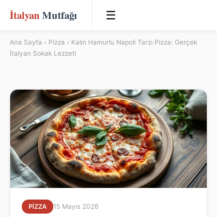
İtalyan
Mutfağı
☰
Ana Sayfa
›
Pizza
› Kalın Hamurlu Napoli Tarzı Pizza: Gerçek
İtalyan Sokak Lezzeti
15 Mayıs 2026
PIZZA