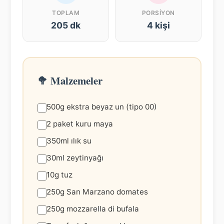
TOPLAM
PORSIYON
205 dk
4 kişi
🥦 Malzemeler
500g ekstra beyaz un (tipo 00)
2 paket kuru maya
350ml ılık su
30ml zeytinyağı
10g tuz
250g San Marzano domates
250g mozzarella di bufala