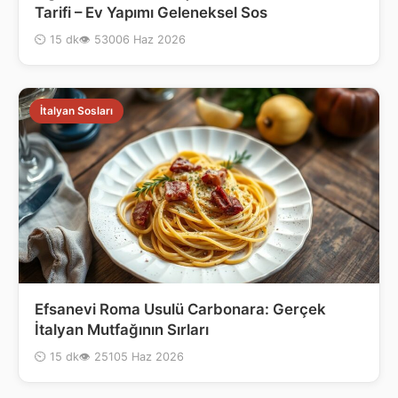
Tarifi – Ev Yapımı Geleneksel Sos
⏲ 15 dk
👁 530
06 Haz 2026
İtalyan Sosları
Efsanevi Roma Usulü Carbonara: Gerçek
İtalyan Mutfağının Sırları
⏲ 15 dk
👁 251
05 Haz 2026