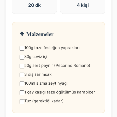
20 dk
4 kişi
🥦 Malzemeler
100g taze fesleğen yaprakları
80g ceviz içi
50g sert peynir (Pecorino Romano)
3 diş sarımsak
100ml sızma zeytinyağı
1 çay kaşığı taze öğütülmüş karabiber
Tuz (gerektiği kadar)