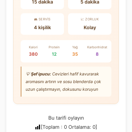
15 dakika
5 dakika
👥 SERVIS
📈 ZORLUK
4 kişilik
Kolay
Kalori
Protein
Yağ
Karbonhidrat
380
12
35
8
💡
Şef ipucu:
Cevizleri hafif kavurarak
aromasını artırın ve sosu blenderda çok
uzun çalıştırmayın, dokusunu koruyun
Bu tarifi oylayın
[Toplam :
0
Ortalama:
0
]