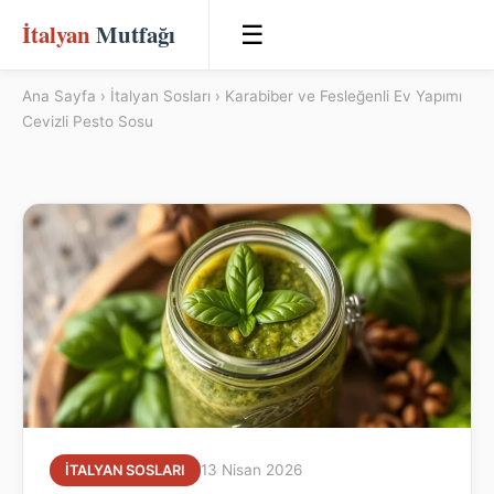
İtalyan
Mutfağı
☰
Ana Sayfa
›
İtalyan Sosları
› Karabiber ve Fesleğenli Ev Yapımı
Cevizli Pesto Sosu
13 Nisan 2026
İTALYAN SOSLARI