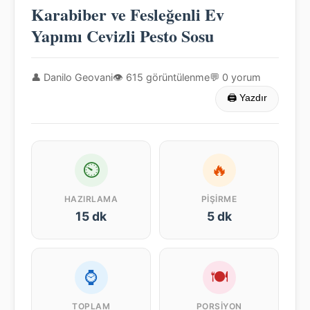
Karabiber ve Fesleğenli Ev
Yapımı Cevizli Pesto Sosu
👤 Danilo Geovani
👁 615 görüntülenme
💬 0 yorum
🖨 Yazdır
⏲
🔥
HAZIRLAMA
PIŞIRME
15 dk
5 dk
⌚
🍽
TOPLAM
PORSIYON