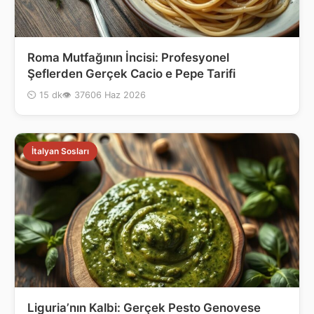
Roma Mutfağının İncisi: Profesyonel
Şeflerden Gerçek Cacio e Pepe Tarifi
⏲ 15 dk
👁 376
06 Haz 2026
İtalyan Sosları
Liguria’nın Kalbi: Gerçek Pesto Genovese