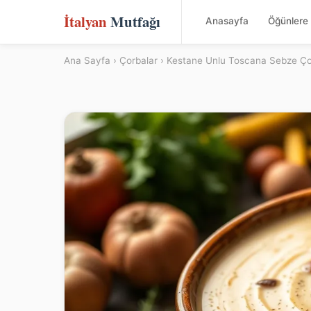
İtalyan
Mutfağı
Anasayfa
Öğünlere 
Ana Sayfa
›
Çorbalar
› Kestane Unlu Toscana Sebze Ço