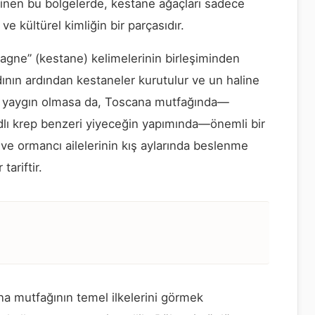
ilinen bu bölgelerde, kestane ağaçları sadece
e kültürel kimliğin bir parçasıdır.
tagne” (kestane) kelimelerinin birleşiminden
ının ardından kestaneler kurutulur ve un haline
ar yaygın olmasa da, Toscana mutfağında—
adlı krep benzeri yiyeceğin yapımında—önemli bir
çi ve ormancı ailelerinin kış aylarında beslenme
tariftir.
a mutfağının temel ilkelerini görmek