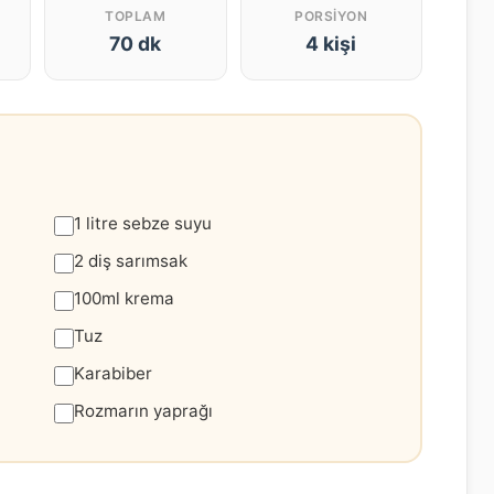
TOPLAM
PORSIYON
70 dk
4 kişi
1 litre sebze suyu
2 diş sarımsak
100ml krema
Tuz
Karabiber
Rozmarın yaprağı