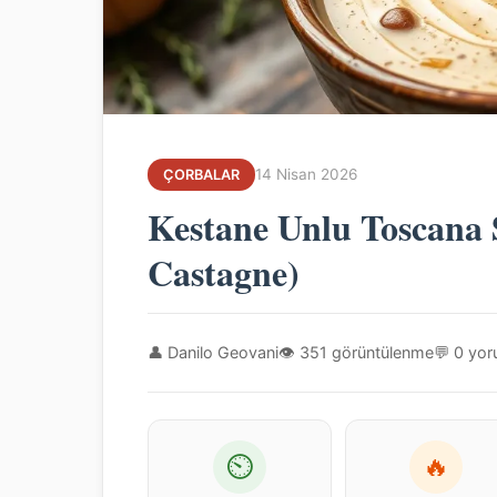
14 Nisan 2026
ÇORBALAR
Kestane Unlu Toscana 
Castagne)
👤 Danilo Geovani
👁 351 görüntülenme
💬 0 yo
⏲
🔥