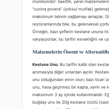
mümkündür: basitlik, yerel malzemelerin
“cucina povera” (yoksul mutfak) geleneği
maksimum tatmin sağlamayı amaçlar. Gü
restoranlarında bile, bu geleneksel ço
Örneğin, bazı şeflerin kestane ununa trüf
varyasyonlar, bu tarifin esnekliğini ve uy
Malzemelerin Önemi ve Alternatifl
Kestane Unu:
Bu tarifin kalbi olan kesta
aromasıyla diğer unlardan ayrılır. Kesta
unu olduğundan emin olun; bazı ticari ür
unu, hava geçirmez bir kapta, serin ve k
maksimum 3 ay içinde kullanılmalıdır. 
buğday unu ile 20g kestane özütü (casta