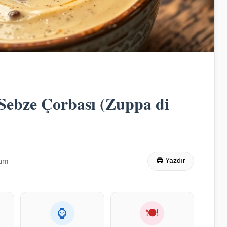
Sebze Çorbası (Zuppa di
rum
🖨 Yazdır
⌚
🍽