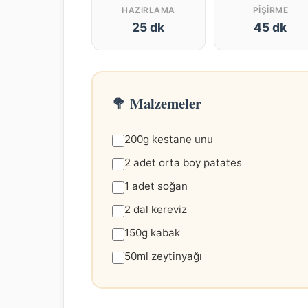
HAZIRLAMA
PIŞIRME
25 dk
45 dk
🥦 Malzemeler
200g kestane unu
2 adet orta boy patates
1 adet soğan
2 dal kereviz
150g kabak
50ml zeytinyağı