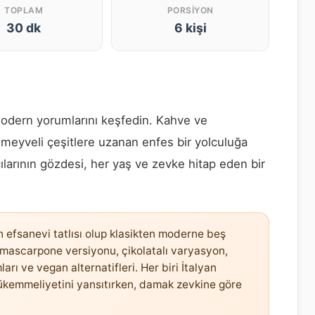
TOPLAM
PORSIYON
30 dk
6 kişi
 modern yorumlarını keşfedin. Kahve ve
, meyveli çeşitlere uzanan enfes bir yolculuğa
çılarının gözdesi, her yaş ve zevke hitap eden bir
 efsanevi tatlısı olup klasikten moderne beş
i mascarpone versiyonu, çikolatalı varyasyon,
arı ve vegan alternatifleri. Her biri İtalyan
ükemmeliyetini yansıtırken, damak zevkine göre