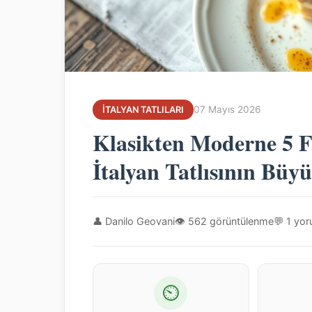
07 Mayıs 2026
İTALYAN TATLILARI
Klasikten Moderne 5 F
İtalyan Tatlısının Büy
👤 Danilo Geovani
👁 562 görüntülenme
💬 1 yo
⏲