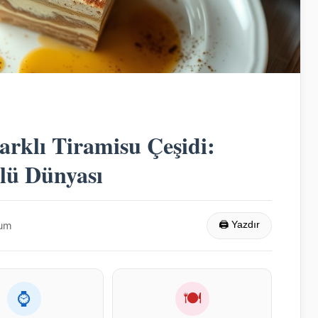
arklı Tiramisu Çeşidi:
ülü Dünyası
rum
🖨 Yazdır
⌚
🍽