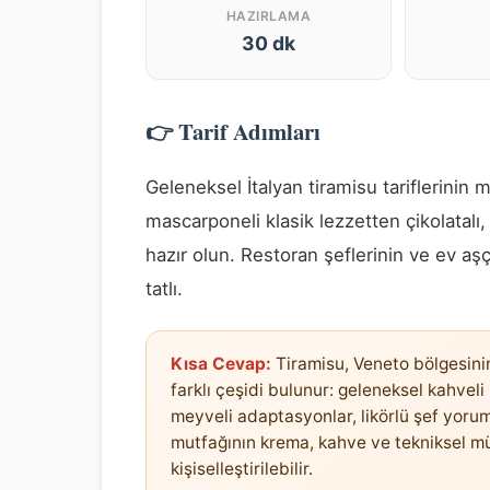
HAZIRLAMA
30 dk
👉 Tarif Adımları
Geleneksel İtalyan tiramisu tariflerinin
mascarponeli klasik lezzetten çikolatalı
hazır olun. Restoran şeflerinin ve ev aş
tatlı.
Kısa Cevap:
Tiramisu, Veneto bölgesinin
farklı çeşidi bulunur: geleneksel kahvel
meyveli adaptasyonlar, likörlü şef yoruml
mutfağının krema, kahve ve tekniksel m
kişiselleştirilebilir.