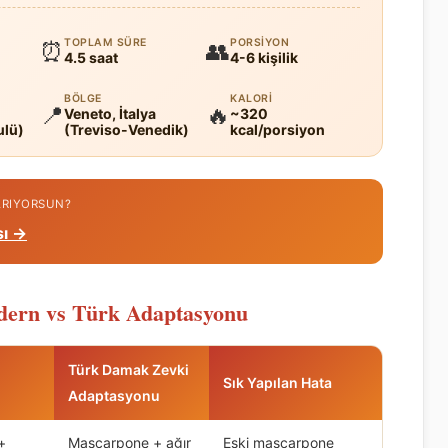
TOPLAM SÜRE
PORSIYON
⏰
👥
4.5 saat
4-6 kişilik
BÖLGE
KALORI
📍
🔥
Veneto, İtalya
~320
ulü)
(Treviso-Venedik)
kcal/porsiyon
 ARIYORSUN?
sı →
odern vs Türk Adaptasyonu
Türk Damak Zevki
Sık Yapılan Hata
Adaptasyonu
+
Mascarpone + ağır
Eski mascarpone