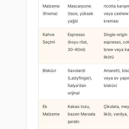
Malzeme
Mascarpone
ricotta karışı
(Krema)
(taze, yüksek
veya cashew
yağlı)
kreması
Kahve
Espresso
Single-origin
Seçimi
(koyu röst,
espresso, co
30-40ml)
brew veya k
likörü
Bisküvi
Savoiardi
Amaretti, bisc
(Ladyfinger),
veya ev yapı
İtalya'dan
bisküvi
orijinal
Ek
Kakao tozu,
Çikolata, me
Malzeme
bazen Marsala
likör, vanilya,
şarabı