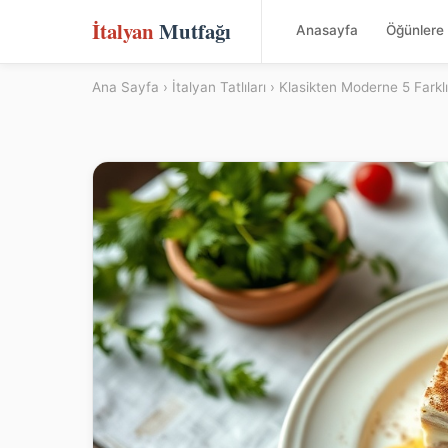
İtalyan
Mutfağı
Anasayfa
Öğünlere 
Ana Sayfa
›
İtalyan Tatlıları
› Klasikten Moderne 5 Farklı