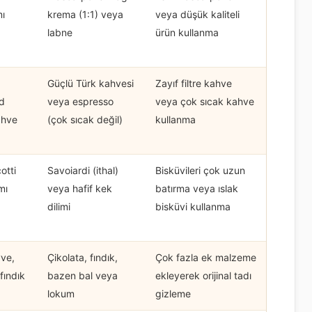
mı
krema (1:1) veya
veya düşük kaliteli
labne
ürün kullanma
Güçlü Türk kahvesi
Zayıf filtre kahve
ld
veya espresso
veya çok sıcak kahve
ahve
(çok sıcak değil)
kullanma
otti
Savoiardi (ithal)
Bisküvileri çok uzun
mı
veya hafif kek
batırma veya ıslak
dilimi
bisküvi kullanma
yve,
Çikolata, fındık,
Çok fazla ek malzeme
 fındık
bazen bal veya
ekleyerek orijinal tadı
lokum
gizleme