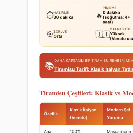
PIŞIRME
0 dakika
HAZIRLIK
⏱
🔥
30 dakika
(soğutma: 4+
saat)
OTANTIKLIK
ZORLUK
🎯
🇮🇹
Yüksek
Orta
(Veneto us
DAHA KAPSAMLI BIR TIRAMISU REHBERI MI
📚
Tiramisu Tarifi: Klasik İtalyan Tatlı
Tiramisu Çeşitleri: Klasik vs M
Klasik İtalyan
Modern Şef
Özellik
(Veneto)
Yorumu
Ana
100%
Mascarpone 