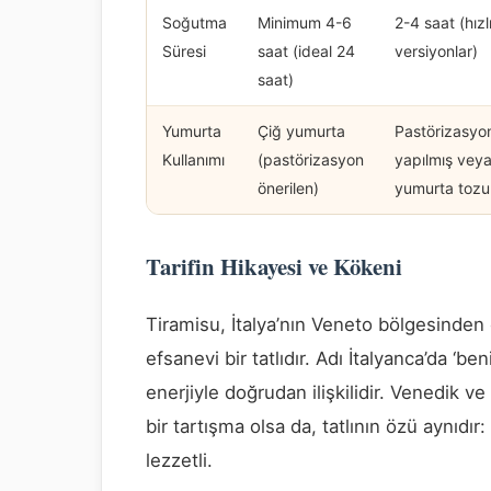
Soğutma
Minimum 4-6
2-4 saat (hızl
Süresi
saat (ideal 24
versiyonlar)
saat)
Yumurta
Çiğ yumurta
Pastörizasyo
Kullanımı
(pastörizasyon
yapılmış vey
önerilen)
yumurta tozu
Tarifin Hikayesi ve Kökeni
Tiramisu, İtalya’nın Veneto bölgesinden
efsanevi bir tatlıdır. Adı İtalyanca’da ‘be
enerjiyle doğrudan ilişkilidir. Venedik v
bir tartışma olsa da, tatlının özü aynıdı
lezzetli.