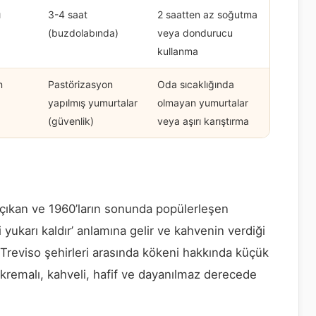
ı
3-4 saat
2 saatten az soğutma
(buzdolabında)
veya dondurucu
kullanma
n
Pastörizasyon
Oda sıcaklığında
a
yapılmış yumurtalar
olmayan yumurtalar
(güvenlik)
veya aşırı karıştırma
 çıkan ve 1960’ların sonunda popülerleşen
ni yukarı kaldır’ anlamına gelir ve kahvenin verdiği
e Treviso şehirleri arasında kökeni hakkında küçük
r: kremalı, kahveli, hafif ve dayanılmaz derecede