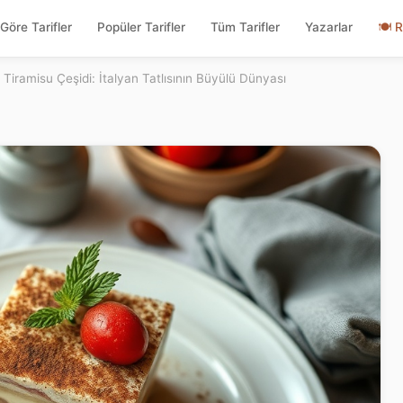
Göre Tarifler
Popüler Tarifler
Tüm Tarifler
Yazarlar
🍽
R
 Tiramisu Çeşidi: İtalyan Tatlısının Büyülü Dünyası