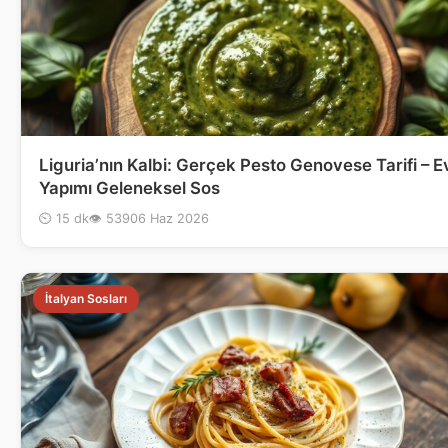
Liguria’nın Kalbi: Gerçek Pesto Genovese Tarifi – E
Yapımı Geleneksel Sos
⏲ 15 dk
👁 539
06 Haz 2026
İtalyan Sosları