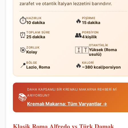
zarafet ve otantik İtalyan lezzetini barındırır.
HAZIRLIK
PIŞIRME
⏱
🔥
10 dakika
15 dakika
TOPLAM SÜRE
PORSIYON
⏰
👥
25 dakika
4 kişilik
OTANTIKLIK
ZORLUK
🎯
🇮🇹
Yüksek (Roma
Kolay
usulü)
BÖLGE
KALORI
📍
🔥
Lazio, Roma
~380 kcal/porsiyon
DAHA KAPSAMLI BIR KREMALI MAKARNA REHBERI MI
📚
ARIYORSUN?
Kremalı Makarna: Tüm Varyantlar →
Klasik Roma Alfredo vs Türk Damak