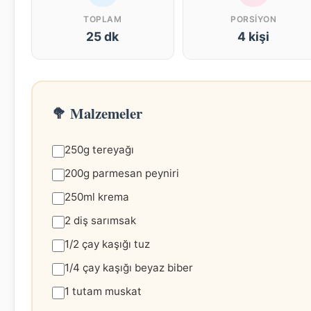
TOPLAM
PORSIYON
25 dk
4 kişi
🥦 Malzemeler
250g tereyağı
200g parmesan peyniri
250ml krema
2 diş sarımsak
1/2 çay kaşığı tuz
1/4 çay kaşığı beyaz biber
1 tutam muskat