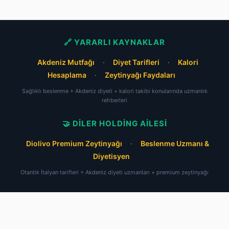
🔗 YARARLI KAYNAKLAR
Akdeniz Mutfağı
·
Diyet Tarifleri
·
Kalori
Hesaplama
·
Zeytinyağı Faydaları
Sağlıklı beslenme + Akdeniz diyeti + kalori takibi konularında uzmanlık
rehberleri
🤝 DILER HOLDING AILESI
Diolivo Premium Zeytinyağı
·
Beslenme Uzmanı &
Diyetisyen
Otantik İtalyan tarifleri + Akdeniz diyeti uzmanları + premium zeytinyağı