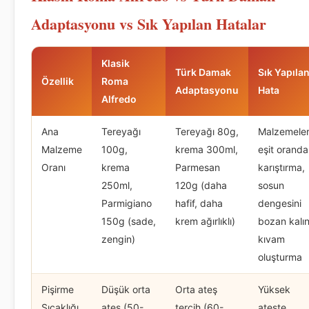
Adaptasyonu vs Sık Yapılan Hatalar
Klasik
Türk Damak
Sık Yapıla
Özellik
Roma
Adaptasyonu
Hata
Alfredo
Ana
Tereyağı
Tereyağı 80g,
Malzemeler
Malzeme
100g,
krema 300ml,
eşit oranda
Oranı
krema
Parmesan
karıştırma,
250ml,
120g (daha
sosun
Parmigiano
hafif, daha
dengesini
150g (sade,
krem ağırlıklı)
bozan kalı
zengin)
kıvam
oluşturma
Pişirme
Düşük orta
Orta ateş
Yüksek
Sıcaklığı
ateş (50-
tercih (60-
ateşte