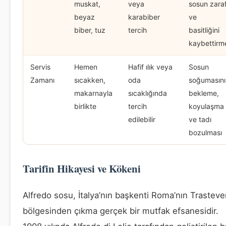
muskat,
veya
sosun zara
beyaz
karabiber
ve
biber, tuz
tercih
basitliğini
kaybettirm
Servis
Hemen
Hafif ılık veya
Sosun
Zamanı
sıcakken,
oda
soğumasını
makarnayla
sıcaklığında
bekleme,
birlikte
tercih
koyulaşma
edilebilir
ve tadı
bozulması
Tarifin Hikayesi ve Kökeni
Alfredo sosu, İtalya’nın başkenti Roma’nın Trasteve
bölgesinden çıkma gerçek bir mutfak efsanesidir.