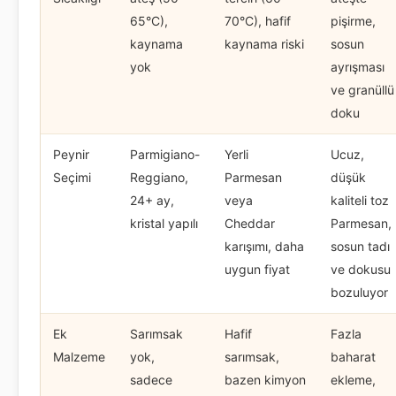
65°C),
70°C), hafif
pişirme,
kaynama
kaynama riski
sosun
yok
ayrışması
ve granüllü
doku
Peynir
Parmigiano-
Yerli
Ucuz,
Seçimi
Reggiano,
Parmesan
düşük
24+ ay,
veya
kaliteli toz
kristal yapılı
Cheddar
Parmesan,
karışımı, daha
sosun tadı
uygun fiyat
ve dokusu
bozuluyor
Ek
Sarımsak
Hafif
Fazla
Malzeme
yok,
sarımsak,
baharat
sadece
bazen kimyon
ekleme,