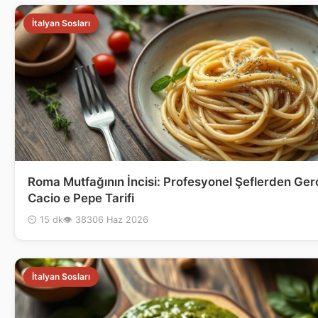
İtalyan Sosları
Roma Mutfağının İncisi: Profesyonel Şeflerden Ge
Cacio e Pepe Tarifi
⏲ 15 dk
👁 383
06 Haz 2026
İtalyan Sosları