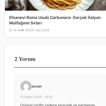
Efsanevi Roma Usulü Carbonara: Gerçek İtalyan
Mutfağının Sırları
⏲ 15 dk
👁 260
05 Haz 2026
2 Yorum
ercan
01 Mayıs 2026 - 10:15
Orijinal tarifin sadece tereyağı ve parmesan