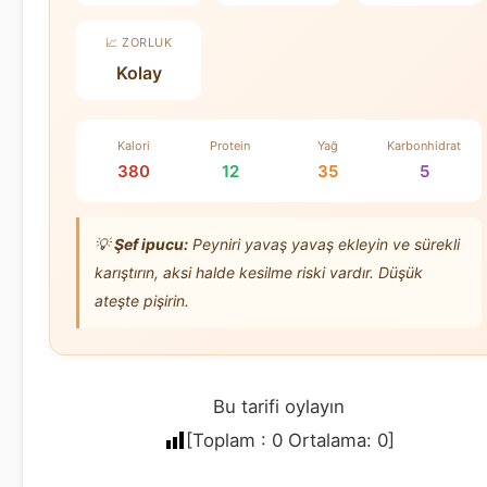
📈 ZORLUK
Kolay
Kalori
Protein
Yağ
Karbonhidrat
380
12
35
5
💡
Şef ipucu:
Peyniri yavaş yavaş ekleyin ve sürekli
karıştırın, aksi halde kesilme riski vardır. Düşük
ateşte pişirin.
Bu tarifi oylayın
[Toplam :
0
Ortalama:
0
]