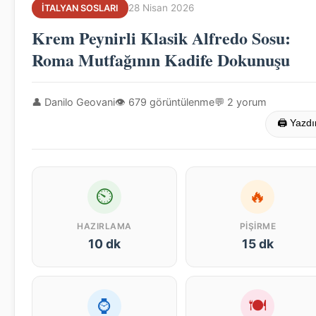
28 Nisan 2026
İTALYAN SOSLARI
Krem Peynirli Klasik Alfredo Sosu:
Roma Mutfağının Kadife Dokunuşu
👤 Danilo Geovani
👁 679 görüntülenme
💬 2 yorum
🖨 Yazdı
⏲
🔥
HAZIRLAMA
PIŞIRME
10 dk
15 dk
⌚
🍽