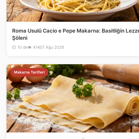
Roma Usulü Cacio e Pepe Makarna: Basitliğin Lezz
Şöleni
⏲ 10 dk
👁 414
07 Ağu 2026
Makarna Tarifleri