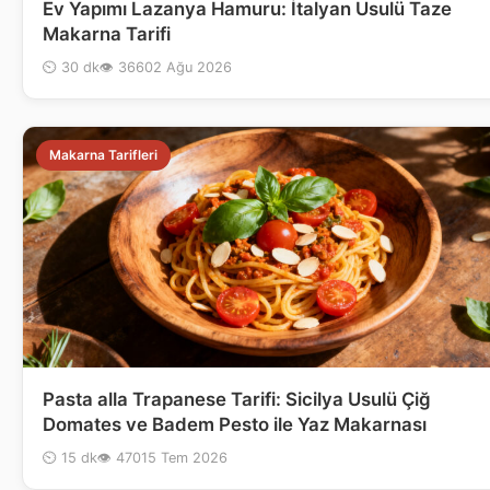
Ev Yapımı Lazanya Hamuru: İtalyan Usulü Taze
Makarna Tarifi
⏲ 30 dk
👁 366
02 Ağu 2026
Makarna Tarifleri
Pasta alla Trapanese Tarifi: Sicilya Usulü Çiğ
Domates ve Badem Pesto ile Yaz Makarnası
⏲ 15 dk
👁 470
15 Tem 2026