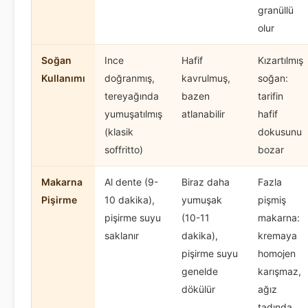
granüllü
olur
Soğan
Ince
Hafif
Kızartılmış
Kullanımı
doğranmış,
kavrulmuş,
soğan:
tereyağında
bazen
tarifin
yumuşatılmış
atlanabilir
hafif
(klasik
dokusunu
soffritto)
bozar
Makarna
Al dente (9-
Biraz daha
Fazla
Pişirme
10 dakika),
yumuşak
pişmiş
pişirme suyu
(10-11
makarna:
saklanır
dakika),
kremaya
pişirme suyu
homojen
genelde
karışmaz,
dökülür
ağız
tadında