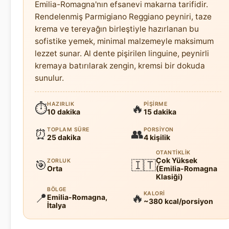
Emilia-Romagna'nın efsanevi makarna tarifidir.
Rendelenmiş Parmigiano Reggiano peyniri, taze
krema ve tereyağın birleştiyle hazırlanan bu
sofistike yemek, minimal malzemeyle maksimum
lezzet sunar. Al dente pişirilen linguine, peynirli
kremaya batırılarak zengin, kremsi bir dokuda
sunulur.
HAZIRLIK
PIŞIRME
⏱
🔥
10 dakika
15 dakika
TOPLAM SÜRE
PORSIYON
⏰
👥
25 dakika
4 kişilik
OTANTIKLIK
Çok Yüksek
ZORLUK
🎯
🇮🇹
Orta
(Emilia-Romagna
Klasiği)
BÖLGE
KALORI
📍
🔥
Emilia-Romagna,
~380 kcal/porsiyon
İtalya