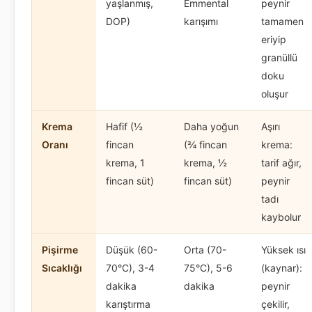
yaşlanmış,
Emmental
peynir
DOP)
karışımı
tamamen
eriyip
granüllü
doku
oluşur
Krema
Hafif (½
Daha yoğun
Aşırı
Oranı
fincan
(¾ fincan
krema:
krema, 1
krema, ½
tarif ağır,
fincan süt)
fincan süt)
peynir
tadı
kaybolur
Pişirme
Düşük (60-
Orta (70-
Yüksek ısı
Sıcaklığı
70°C), 3-4
75°C), 5-6
(kaynar):
dakika
dakika
peynir
karıştırma
çekilir,