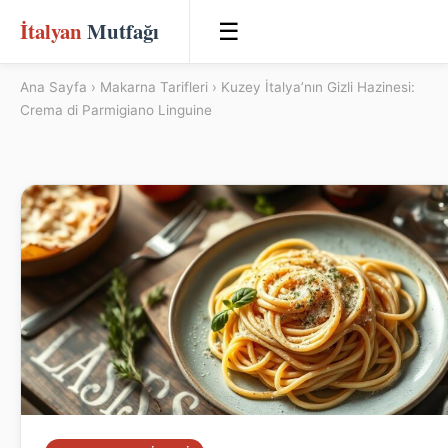
İtalyan
Mutfağı
☰
Ana Sayfa
›
Makarna Tarifleri
› Kuzey İtalya’nın Gizli Hazinesi:
Crema di Parmigiano Linguine