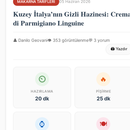
05 Haziran 2026
MAKARNA TARIFLERI
Kuzey İtalya’nın Gizli Hazinesi: Crem
di Parmigiano Linguine
👤 Danilo Geovani
👁 353 görüntülenme
💬 3 yorum
🖨 Yazdır
⏲
🔥
HAZIRLAMA
PIŞIRME
20 dk
25 dk
⌚
🍽