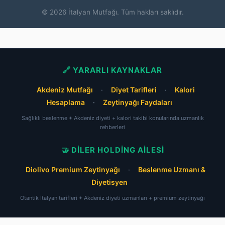
© 2026 İtalyan Mutfağı. Tüm hakları saklıdır.
🔗 YARARLI KAYNAKLAR
Akdeniz Mutfağı
·
Diyet Tarifleri
·
Kalori
Hesaplama
·
Zeytinyağı Faydaları
Sağlıklı beslenme + Akdeniz diyeti + kalori takibi konularında uzmanlık
rehberleri
🤝 DILER HOLDING AILESI
Diolivo Premium Zeytinyağı
·
Beslenme Uzmanı &
Diyetisyen
Otantik İtalyan tarifleri + Akdeniz diyeti uzmanları + premium zeytinyağı