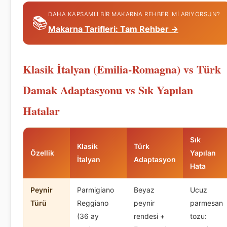
DAHA KAPSAMLI BIR MAKARNA REHBERI MI ARIYORSUN?
📚
Makarna Tarifleri: Tam Rehber →
Klasik İtalyan (Emilia-Romagna) vs Türk
Damak Adaptasyonu vs Sık Yapılan
Hatalar
Sık
Klasik
Türk
Özellik
Yapılan
İtalyan
Adaptasyon
Hata
Peynir
Parmigiano
Beyaz
Ucuz
Türü
Reggiano
peynir
parmesan
(36 ay
rendesi +
tozu: