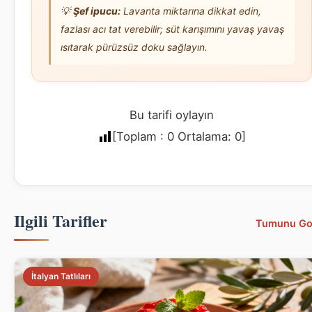
💡
Şef ipucu:
Lavanta miktarına dikkat edin,
fazlası acı tat verebilir; süt karışımını yavaş yavaş
ısıtarak pürüzsüz doku sağlayın.
Bu tarifi oylayın
[Toplam :
0
Ortalama:
0
]
Ilgili Tarifler
Tumunu Go
İtalyan Tatlıları