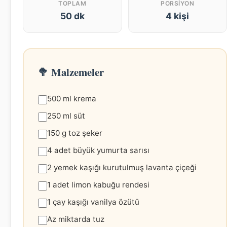
TOPLAM
PORSIYON
50 dk
4 kişi
🥦 Malzemeler
500 ml krema
250 ml süt
150 g toz şeker
4 adet büyük yumurta sarısı
2 yemek kaşığı kurutulmuş lavanta çiçeği
1 adet limon kabuğu rendesi
1 çay kaşığı vanilya özütü
Az miktarda tuz