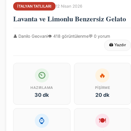
12 Nisan 2026
İTALYAN TATLILARI
Lavanta ve Limonlu Benzersiz Gelato
👤 Danilo Geovani
👁 418 görüntülenme
💬 0 yorum
🖨 Yazdır
⏲
🔥
HAZIRLAMA
PIŞIRME
30 dk
20 dk
⌚
🍽