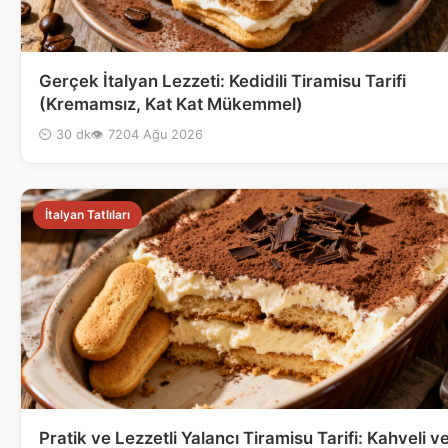
Gerçek İtalyan Lezzeti: Kedidili Tiramisu Tarifi
(Kremamsız, Kat Kat Mükemmel)
⏲ 30 dk
👁 72
04 Ağu 2026
İtalyan Tatlıları
Pratik ve Lezzetli Yalancı Tiramisu Tarifi: Kahveli v