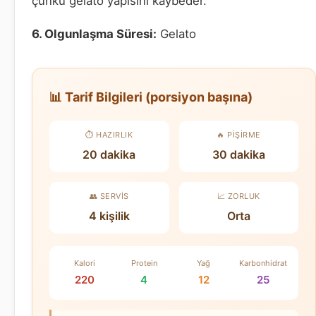
çünkü gelato yapısını kaybeder.
6. Olgunlaşma Süresi:
Gelato
📊 Tarif Bilgileri (porsiyon başına)
⏱️ HAZIRLIK
🔥 PIŞIRME
20 dakika
30 dakika
👥 SERVIS
📈 ZORLUK
4 kişilik
Orta
Kalori
Protein
Yağ
Karbonhidrat
220
4
12
25