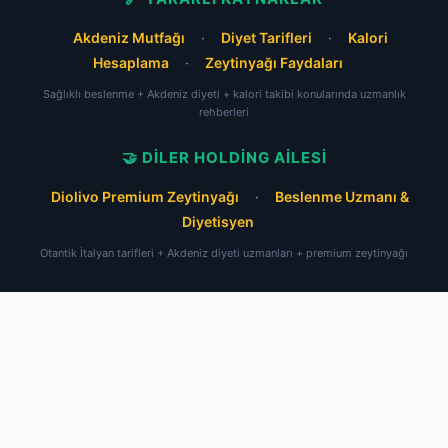
Akdeniz Mutfağı
·
Diyet Tarifleri
·
Kalori
Hesaplama
·
Zeytinyağı Faydaları
Sağlıklı beslenme + Akdeniz diyeti + kalori takibi konularında uzmanlık
rehberleri
🤝 DILER HOLDING AILESI
Diolivo Premium Zeytinyağı
·
Beslenme Uzmanı &
Diyetisyen
Otantik İtalyan tarifleri + Akdeniz diyeti uzmanları + premium zeytinyağı