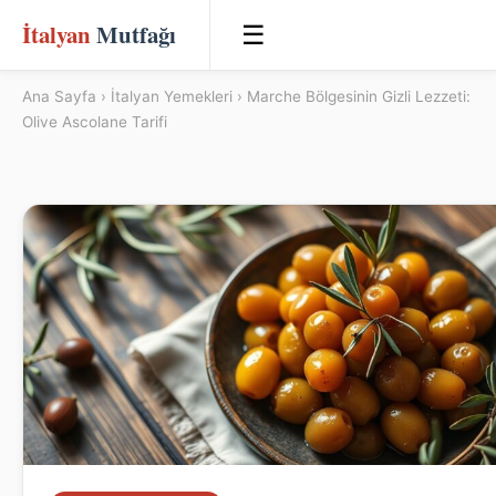
İtalyan
Mutfağı
☰
Ana Sayfa
›
İtalyan Yemekleri
› Marche Bölgesinin Gizli Lezzeti:
Olive Ascolane Tarifi