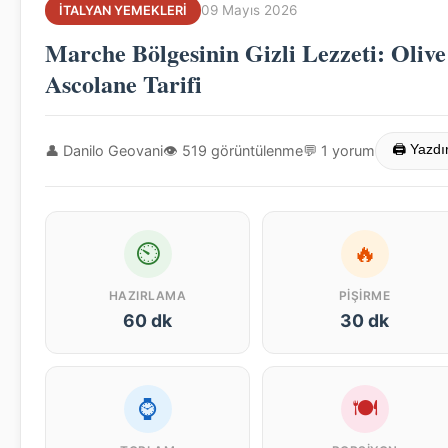
09 Mayıs 2026
İTALYAN YEMEKLERI
Marche Bölgesinin Gizli Lezzeti: Olive
Ascolane Tarifi
👤 Danilo Geovani
👁 519 görüntülenme
💬 1 yorum
🖨 Yazdı
⏲
🔥
HAZIRLAMA
PIŞIRME
60 dk
30 dk
⌚
🍽