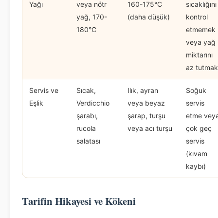
Yağı
veya nötr
160-175°C
sıcaklığını
yağ, 170-
(daha düşük)
kontrol
180°C
etmemek
veya yağ
miktarını
az tutmak
Servis ve
Sıcak,
Ilık, ayran
Soğuk
Eşlik
Verdicchio
veya beyaz
servis
şarabı,
şarap, turşu
etme vey
rucola
veya acı turşu
çok geç
salatası
servis
(kıvam
kaybı)
Tarifin Hikayesi ve Kökeni