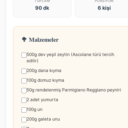
TOPLAM
PORSIYON
90 dk
6 kişi
🥦 Malzemeler
500g dev yeşil zeytin (Ascolane türü tercih
edilir)
200g dana kıyma
100g domuz kıyma
50g rendelenmiş Parmigiano Reggiano peyniri
2 adet yumurta
100g un
200g galeta unu