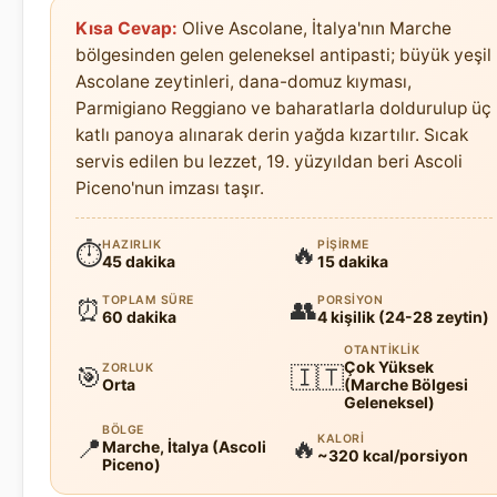
Kısa Cevap:
Olive Ascolane, İtalya'nın Marche
bölgesinden gelen geleneksel antipasti; büyük yeşil
Ascolane zeytinleri, dana-domuz kıyması,
Parmigiano Reggiano ve baharatlarla doldurulup üç
katlı panoya alınarak derin yağda kızartılır. Sıcak
servis edilen bu lezzet, 19. yüzyıldan beri Ascoli
Piceno'nun imzası taşır.
HAZIRLIK
PIŞIRME
⏱
🔥
45 dakika
15 dakika
TOPLAM SÜRE
PORSIYON
⏰
👥
60 dakika
4 kişilik (24-28 zeytin)
OTANTIKLIK
Çok Yüksek
ZORLUK
🎯
🇮🇹
Orta
(Marche Bölgesi
Geleneksel)
BÖLGE
KALORI
📍
🔥
Marche, İtalya (Ascoli
~320 kcal/porsiyon
Piceno)