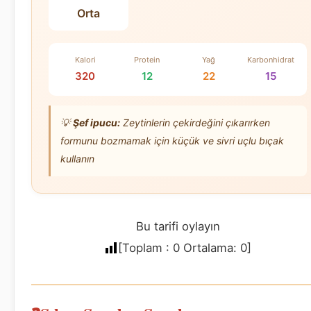
Orta
Kalori
Protein
Yağ
Karbonhidrat
320
12
22
15
💡
Şef ipucu:
Zeytinlerin çekirdeğini çıkarırken
formunu bozmamak için küçük ve sivri uçlu bıçak
kullanın
Bu tarifi oylayın
[Toplam :
0
Ortalama:
0
]