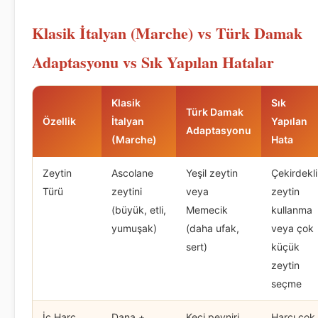
Klasik İtalyan (Marche) vs Türk Damak
Adaptasyonu vs Sık Yapılan Hatalar
Klasik
Sık
Türk Damak
Özellik
İtalyan
Yapılan
Adaptasyonu
(Marche)
Hata
Zeytin
Ascolane
Yeşil zeytin
Çekirdekli
Türü
zeytini
veya
zeytin
(büyük, etli,
Memecik
kullanma
yumuşak)
(daha ufak,
veya çok
sert)
küçük
zeytin
seçme
İç Harç
Dana +
Keçi peyniri,
Harçı çok