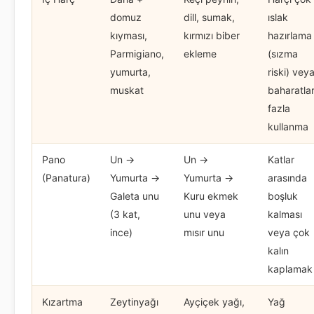
domuz
dill, sumak,
ıslak
kıyması,
kırmızı biber
hazırlama
Parmigiano,
ekleme
(sızma
yumurta,
riski) vey
muskat
baharatlar
fazla
kullanma
Pano
Un →
Un →
Katlar
(Panatura)
Yumurta →
Yumurta →
arasında
Galeta unu
Kuru ekmek
boşluk
(3 kat,
unu veya
kalması
ince)
mısır unu
veya çok
kalın
kaplamak
Kızartma
Zeytinyağı
Ayçiçek yağı,
Yağ