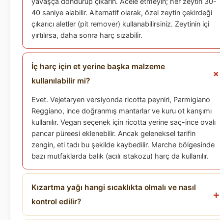
yavaşça döndürüp çıkarın. Acele etmeyin; her zeytin 30-
40 saniye alabilir. Alternatif olarak, özel zeytin çekirdeği
çıkarıcı aletler (pit remover) kullanabilirsiniz. Zeytinin içi
yırtılırsa, daha sonra harç sızabilir.
İç harç için et yerine başka malzeme
kullanılabilir mi?
Evet. Vejetaryen versiyonda ricotta peyniri, Parmigiano
Reggiano, ince doğranmış mantarlar ve kuru ot karışımı
kullanılır. Vegan seçenek için ricotta yerine saç-ince ovalı
pancar püreesi eklenebilir. Ancak geleneksel tarifin
zengin, eti tadı bu şekilde kaybedilir. Marche bölgesinde
bazı mutfaklarda balık (acılı ıstakozu) harç da kullanılır.
Kızartma yağı hangi sıcaklıkta olmalı ve nasıl
kontrol edilir?