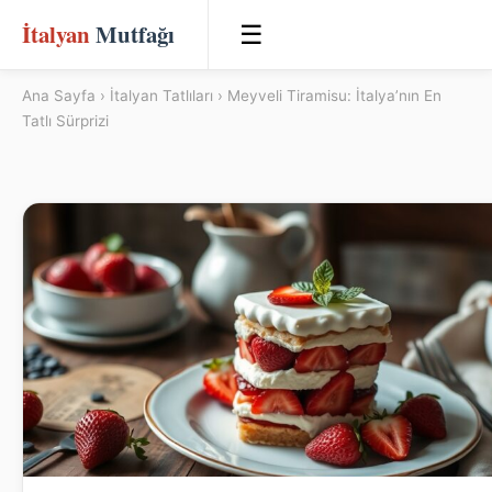
İtalyan
Mutfağı
☰
Ana Sayfa
›
İtalyan Tatlıları
› Meyveli Tiramisu: İtalya’nın En
Tatlı Sürprizi