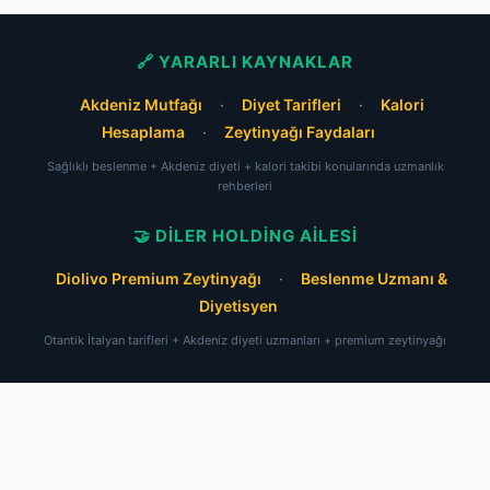
🔗 YARARLI KAYNAKLAR
Akdeniz Mutfağı
·
Diyet Tarifleri
·
Kalori
Hesaplama
·
Zeytinyağı Faydaları
Sağlıklı beslenme + Akdeniz diyeti + kalori takibi konularında uzmanlık
rehberleri
🤝 DILER HOLDING AILESI
Diolivo Premium Zeytinyağı
·
Beslenme Uzmanı &
Diyetisyen
Otantik İtalyan tarifleri + Akdeniz diyeti uzmanları + premium zeytinyağı