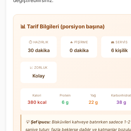
değiştirebilirsiniz.
📊 Tarif Bilgileri (porsiyon başına)
⏱️ HAZIRLIK
🔥 PIŞIRME
👥 SERVIS
30 dakika
0 dakika
6 kişilik
📈 ZORLUK
Kolay
Kalori
Protein
Yağ
Karbonhidrat
380 kcal
6 g
22 g
38 g
💡
Şef ipucu:
Bisküvileri kahveye batırırken sadece 1-2
saniye tutun; fazla beklerse dağılır ve katmanlar bozulu