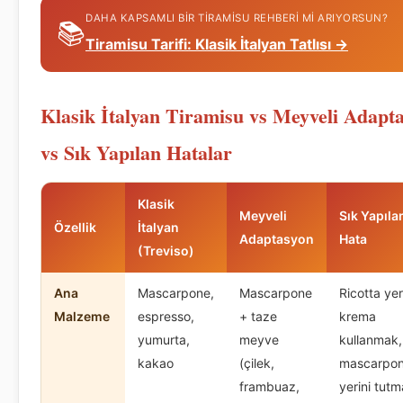
DAHA KAPSAMLI BIR TIRAMISU REHBERI MI ARIYORSUN?
📚
Tiramisu Tarifi: Klasik İtalyan Tatlısı →
Klasik İtalyan Tiramisu vs Meyveli Adapt
vs Sık Yapılan Hatalar
Klasik
Meyveli
Sık Yapıla
Özellik
İtalyan
Adaptasyon
Hata
(Treviso)
Ana
Mascarpone,
Mascarpone
Ricotta yer
Malzeme
espresso,
+ taze
krema
yumurta,
meyve
kullanmak,
kakao
(çilek,
mascarpon
frambuaz,
yerini tut