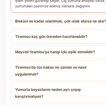
işlem yeterli güvenliği sağlar. Çiğ yumurta endişesi varsa,
yumurtaları pastörize edilmiş olanlarla değiştirin.
Bisküvi ne kadar ıslatılmalı, çok ıslak olursa ne olur
Tiramisu kaç gün önceden hazırlanabilir?
Meyveli tiramisu'ya hangi içki eşlik etmelidir?
Tiramisu'da toz kakao ne zaman ve nasıl
uygulanmalı?
Yumurta beyazlarını neden ayrı çırpıp
karıştırmalıyım?