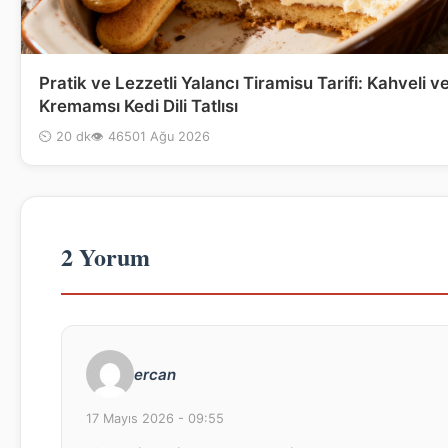
Pratik ve Lezzetli Yalancı Tiramisu Tarifi: Kahveli v
Kremamsı Kedi Dili Tatlısı
⏲ 20 dk
👁 465
01 Ağu 2026
2 Yorum
ercan
17 Mayıs 2026 - 09:55