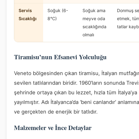
Servis
Soğuk (6-
Soğuk ama
Donmuş se
Sıcaklığı
8°C)
meyve oda
etmek, tü
sıcaklığında
tatlar kayb
olmalı
Tiramisu’nun Efsanevi Yolculuğu
Veneto bölgesinden çıkan tiramisu, İtalyan mutfağı
sevilen tatlılarından biridir. 1960’ların sonunda Trev
şehrinde ortaya çıkan bu lezzet, hızla tüm İtalya’ya
yayılmıştır. Adı İtalyanca’da ‘beni canlandır’ anlamına
ve gerçekten de enerjik bir tatlıdır.
Malzemeler ve İnce Detaylar