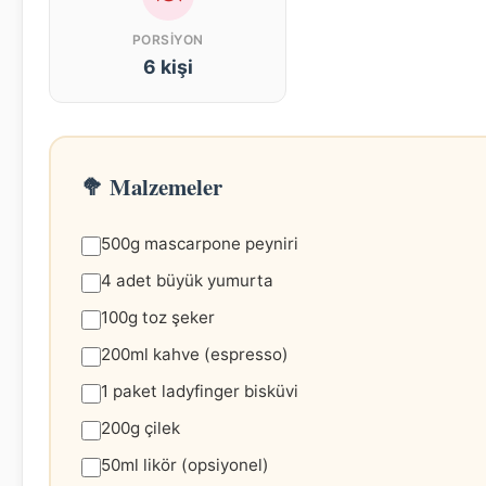
PORSIYON
6 kişi
🥦 Malzemeler
500g mascarpone peyniri
4 adet büyük yumurta
100g toz şeker
200ml kahve (espresso)
1 paket ladyfinger bisküvi
200g çilek
50ml likör (opsiyonel)