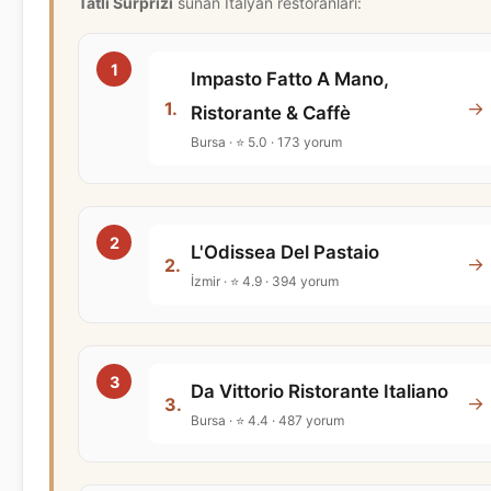
Tatlı Sürprizi
sunan İtalyan restoranları:
Impasto Fatto A Mano,
→
1.
Ristorante & Caffè
Bursa · ⭐ 5.0 · 173 yorum
L'Odissea Del Pastaio
→
2.
İzmir · ⭐ 4.9 · 394 yorum
Da Vittorio Ristorante Italiano
→
3.
Bursa · ⭐ 4.4 · 487 yorum