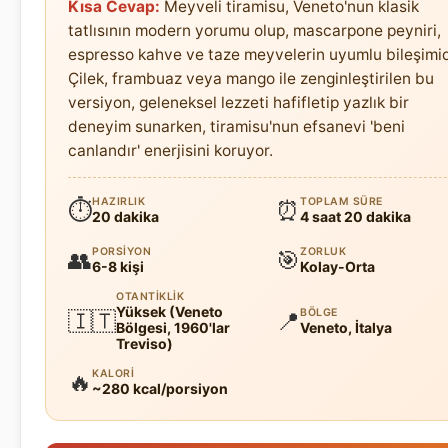
Kısa Cevap:
Meyveli tiramisu, Veneto'nun klasik
tatlısının modern yorumu olup, mascarpone peyniri,
espresso kahve ve taze meyvelerin uyumlu bileşimid
Çilek, frambuaz veya mango ile zenginleştirilen bu
versiyon, geleneksel lezzeti hafifletip yazlık bir
deneyim sunarken, tiramisu'nun efsanevi 'beni
canlandır' enerjisini koruyor.
HAZIRLIK
TOPLAM SÜRE
⏱
⏰
20 dakika
4 saat 20 dakika
PORSIYON
ZORLUK
👥
🎯
6-8 kişi
Kolay-Orta
OTANTIKLIK
Yüksek (Veneto
BÖLGE
🇮🇹
📍
Bölgesi, 1960'lar
Veneto, İtalya
Treviso)
KALORI
🔥
~280 kcal/porsiyon