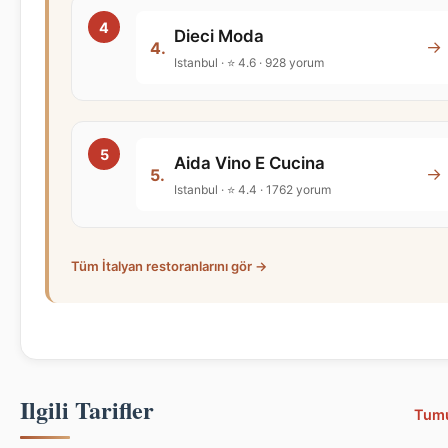
Dieci Moda
→
4.
Istanbul · ⭐ 4.6 · 928 yorum
Aida Vino E Cucina
→
5.
Istanbul · ⭐ 4.4 · 1762 yorum
Tüm İtalyan restoranlarını gör →
Ilgili Tarifler
Tum