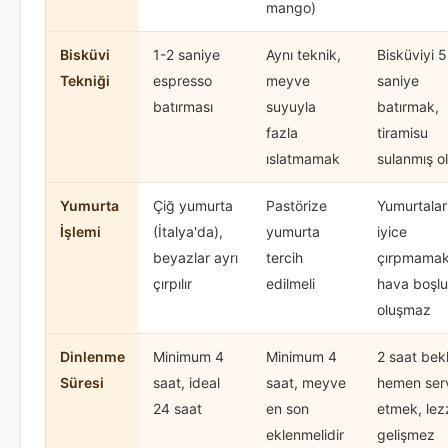
mango)
Bisküvi
1-2 saniye
Aynı teknik,
Bisküviyi 
Tekniği
espresso
meyve
saniye
batırması
suyuyla
batırmak,
fazla
tiramisu
ıslatmamak
sulanmış o
Yumurta
Çiğ yumurta
Pastörize
Yumurtalar
İşlemi
(İtalya'da),
yumurta
iyice
beyazlar ayrı
tercih
çırpmamak
çırpılır
edilmeli
hava boşl
oluşmaz
Dinlenme
Minimum 4
Minimum 4
2 saat bek
Süresi
saat, ideal
saat, meyve
hemen ser
24 saat
en son
etmek, lez
eklenmelidir
gelişmez