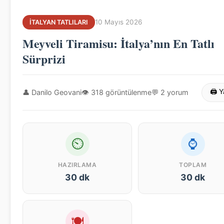
10 Mayıs 2026
İTALYAN TATLILARI
Meyveli Tiramisu: İtalya’nın En Tatlı
Sürprizi
👤 Danilo Geovani
👁 318 görüntülenme
💬 2 yorum
🖨 Y
⏲
⌚
HAZIRLAMA
TOPLAM
30 dk
30 dk
🍽