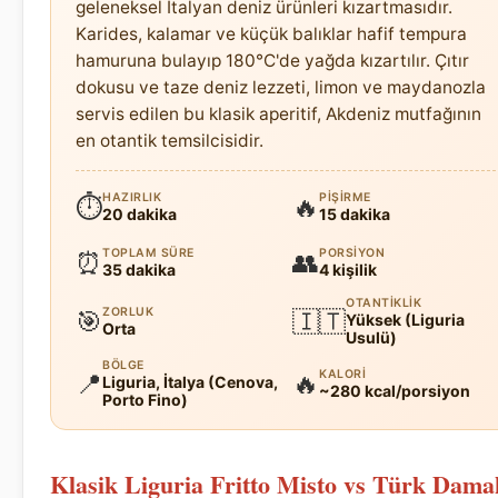
geleneksel İtalyan deniz ürünleri kızartmasıdır.
Karides, kalamar ve küçük balıklar hafif tempura
hamuruna bulayıp 180°C'de yağda kızartılır. Çıtır
dokusu ve taze deniz lezzeti, limon ve maydanozla
servis edilen bu klasik aperitif, Akdeniz mutfağının
en otantik temsilcisidir.
HAZIRLIK
PIŞIRME
⏱
🔥
20 dakika
15 dakika
TOPLAM SÜRE
PORSIYON
⏰
👥
35 dakika
4 kişilik
OTANTIKLIK
ZORLUK
🎯
🇮🇹
Yüksek (Liguria
Orta
Usulü)
BÖLGE
KALORI
📍
🔥
Liguria, İtalya (Cenova,
~280 kcal/porsiyon
Porto Fino)
Klasik Liguria Fritto Misto vs Türk Dama