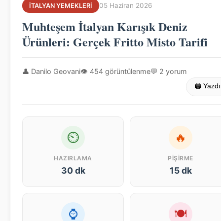
05 Haziran 2026
İTALYAN YEMEKLERI
Muhteşem İtalyan Karışık Deniz
Ürünleri: Gerçek Fritto Misto Tarifi
👤 Danilo Geovani
👁 454 görüntülenme
💬 2 yorum
🖨 Yazdı
⏲
🔥
HAZIRLAMA
PIŞIRME
30 dk
15 dk
⌚
🍽