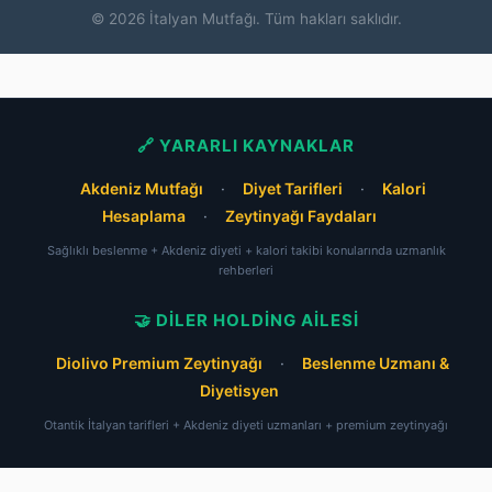
© 2026 İtalyan Mutfağı. Tüm hakları saklıdır.
🔗 YARARLI KAYNAKLAR
Akdeniz Mutfağı
·
Diyet Tarifleri
·
Kalori
Hesaplama
·
Zeytinyağı Faydaları
Sağlıklı beslenme + Akdeniz diyeti + kalori takibi konularında uzmanlık
rehberleri
🤝 DILER HOLDING AILESI
Diolivo Premium Zeytinyağı
·
Beslenme Uzmanı &
Diyetisyen
Otantik İtalyan tarifleri + Akdeniz diyeti uzmanları + premium zeytinyağı