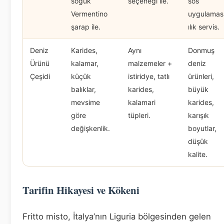
soğuk
seçeneği ile.
sos
Vermentino
uygulaması
şarap ile.
ılık servis.
Deniz
Karides,
Aynı
Donmuş
Ürünü
kalamar,
malzemeler +
deniz
Çeşidi
küçük
istiridye, tatlı
ürünleri,
balıklar,
karides,
büyük
mevsime
kalamari
karides,
göre
tüpleri.
karışık
değişkenlik.
boyutlar,
düşük
kalite.
Tarifin Hikayesi ve Kökeni
Fritto misto, İtalya’nın Liguria bölgesinden gelen