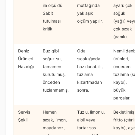
ile ölçüldü.
mutfağında
ayarı: çok
Sabit
yaklaşık
soğuk
tutulması
ölçüm yapılır.
(yağlı) vey
kritik.
çok sıcak
(yanık).
Deniz
Buz gibi
Oda
Nemli deni
Ürünleri
soğuk su,
sıcaklığında
ürünleri,
Hazırlığı
tamamen
hazırlanabilir,
önceden
kurutulmuş,
tuzlama
tuzlama (s
önceden
kızartmadan
kaybı),
tuzlanmamış.
sonra.
büyük
parçalar.
Servis
Hemen
Tuzlu, limonlu,
Bekletilmiş
Şekli
sıcak, limon,
aioli veya
fritto (çıtırl
maydanoz,
tartar sos
kaybı), aşır