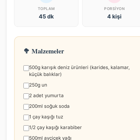
TOPLAM
PORSIYON
45 dk
4 kişi
🥦 Malzemeler
500g karışık deniz ürünleri (karides, kalamar,
küçük balıklar)
250g un
2 adet yumurta
200ml soğuk soda
1 çay kaşığı tuz
1/2 çay kaşığı karabiber
500ml ayçiçek yağı