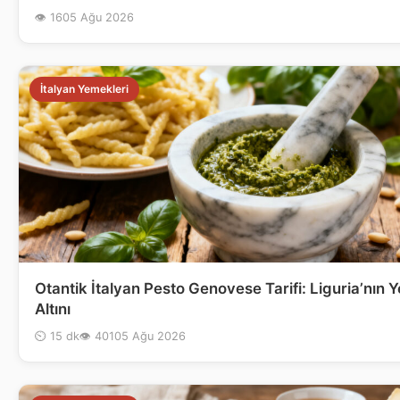
👁 16
05 Ağu 2026
İtalyan Yemekleri
Otantik İtalyan Pesto Genovese Tarifi: Liguria’nın Y
Altını
⏲ 15 dk
👁 401
05 Ağu 2026