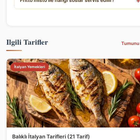
Fritto misto ile hangi soslar servis edilir?
Ilgili Tarifler
Tumunu
İtalyan Yemekleri
Balıklı İtalyan Tarifleri (21 Tarif)