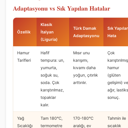
Adaptasyonu vs Sık Yapılan Hatalar
Klasik
Türk Damak
Sık Yapıla
Özellik
İtalyan
Adaptasyonu
Hata
(Liguria)
Hamur
Hafif
Mısır unu
Çok
Tarifleri
tempura: un,
karışımı,
karıştırılmış
yumurta,
kıvamı daha
hamur
soğuk su,
yoğun, çıtırlık
(glüten
soda. Çok
arttırılır.
gelişimi) v
karıştırılmaz,
ağır, lastiks
topaklar
sonuç.
kalır.
Yağ
Tam 180°C,
170-180°C
Tahmin ile
Sıcaklığı
termometre
aralığı, ev
sıcaklık