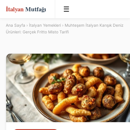
İtalyan
Mutfağı
☰
Ana Sayfa
›
İtalyan Yemekleri
› Muhteşem İtalyan Karışık Deniz
Ürünleri: Gerçek Fritto Misto Tarifi