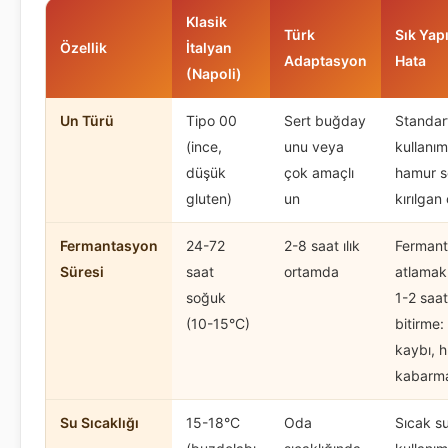
Klasik
Türk
Sık Yap
Özellik
İtalyan
Adaptasyon
Hata
(Napoli)
Un Türü
Tipo 00
Sert buğday
Standar
(ince,
unu veya
kullanım
düşük
çok amaçlı
hamur s
gluten)
un
kırılgan 
Fermantasyon
24-72
2-8 saat ılık
Ferman
Süresi
saat
ortamda
atlamak
soğuk
1-2 saat
(10-15°C)
bitirme:
kaybı, hı
kabarm
Su Sıcaklığı
15-18°C
Oda
Sıcak s