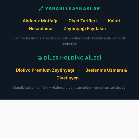
🔗 YARARLI KAYNAKLAR
Akdeniz Mutfağı
·
Diyet Tarifleri
·
Kalori
Hesaplama
·
Zeytinyağı Faydaları
Sağlıklı beslenme + Akdeniz diyeti + kalori takibi konularında uzmanlık
rehberleri
🤝 DILER HOLDING AILESI
Diolivo Premium Zeytinyağı
·
Beslenme Uzmanı &
Diyetisyen
Otantik İtalyan tarifleri + Akdeniz diyeti uzmanları + premium zeytinyağı