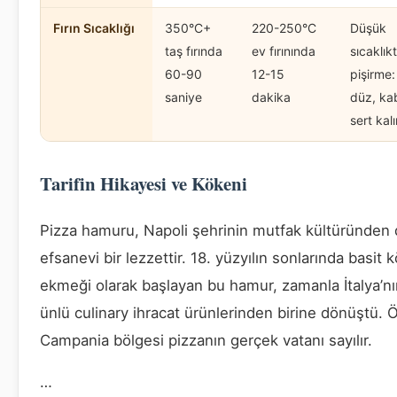
Fırın Sıcaklığı
350°C+
220-250°C
Düşük
taş fırında
ev fırınında
sıcaklık
60-90
12-15
pişirme:
saniye
dakika
düz, ka
sert kalı
Tarifin Hikayesi ve Kökeni
Pizza hamuru, Napoli şehrinin mutfak kültüründen
efsanevi bir lezzettir. 18. yüzyılın sonlarında basit 
ekmeği olarak başlayan bu hamur, zamanla İtalya’n
ünlü culinary ihracat ürünlerinden birine dönüştü. Ö
Campania bölgesi pizzanın gerçek vatanı sayılır.
…