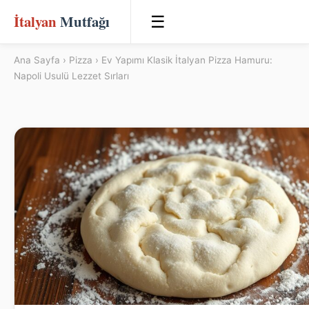
İtalyan
Mutfağı
☰
Ana Sayfa
›
Pizza
› Ev Yapımı Klasik İtalyan Pizza Hamuru:
Napoli Usulü Lezzet Sırları