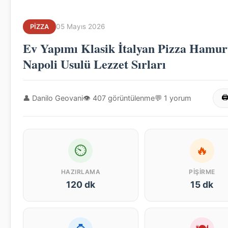
05 Mayıs 2026
PIZZA
Ev Yapımı Klasik İtalyan Pizza Hamur
Napoli Usulü Lezzet Sırları
👤 Danilo Geovani
👁 407 görüntülenme
💬 1 yorum
🖨
⏲
🔥
HAZIRLAMA
PIŞIRME
120 dk
15 dk