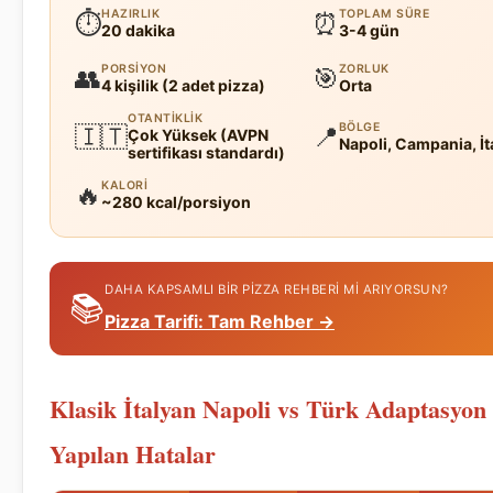
HAZIRLIK
TOPLAM SÜRE
⏱
⏰
20 dakika
3-4 gün
PORSIYON
ZORLUK
👥
🎯
4 kişilik (2 adet pizza)
Orta
OTANTIKLIK
BÖLGE
🇮🇹
📍
Çok Yüksek (AVPN
Napoli, Campania, İt
sertifikası standardı)
KALORI
🔥
~280 kcal/porsiyon
DAHA KAPSAMLI BIR PIZZA REHBERI MI ARIYORSUN?
📚
Pizza Tarifi: Tam Rehber →
Klasik İtalyan Napoli vs Türk Adaptasyon 
Yapılan Hatalar