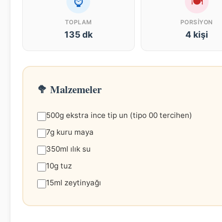
⌚
🍽
TOPLAM
PORSIYON
135 dk
4 kişi
🥦 Malzemeler
500g ekstra ince tip un (tipo 00 tercihen)
7g kuru maya
350ml ılık su
10g tuz
15ml zeytinyağı