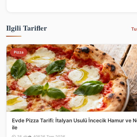
Ilgili Tarifler
Tu
Pizza
Evde Pizza Tarifi: İtalyan Usulü İncecik Hamur ve N
ile
⏲ 25 dk
👁 405
26 Tem 2026