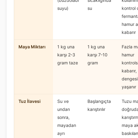
(buzdolabı
sıcaklığında
kullanım
suyu)
su
kontrol 
fermant
hamur aş
kabarır
Maya Miktarı
1 kg una
1 kg una
Fazla m
karşı 2-3
karşı 7-10
hamur
gram taze
gram
kontrol
kabarır,
dengesiz
yaşanır
Tuz İlavesi
Su ve
Başlangıçta
Tuzu m
undan
karıştırılır
doğrud
sonra,
karıştır
mayadan
maya akt
ayrı
baskılan