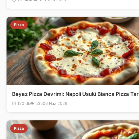
Pizza
Beyaz Pizza Devrimi: Napoli Usulü Bianca Pizza Tari
⏲ 120 dk
👁 535
06 Haz 2026
Pizza