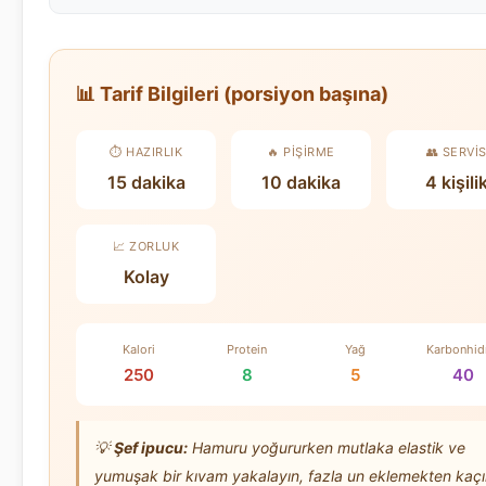
📊 Tarif Bilgileri (porsiyon başına)
⏱️ HAZIRLIK
🔥 PIŞIRME
👥 SERVI
15 dakika
10 dakika
4 kişili
📈 ZORLUK
Kolay
Kalori
Protein
Yağ
Karbonhid
250
8
5
40
💡
Şef ipucu:
Hamuru yoğururken mutlaka elastik ve
yumuşak bir kıvam yakalayın, fazla un eklemekten kaçı