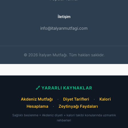
İletişim
info@italyanmutfagi.com
© 2026 İtalyan Mutfağı. Tüm hakları saklıdır.
🔗 YARARLI KAYNAKLAR
Akdeniz Mutfağı
·
Diyet Tarifleri
·
Kalori
Hesaplama
·
Zeytinyağı Faydaları
Sağlıklı beslenme + Akdeniz diyeti + kalori takibi konularında uzmanlık
rehberleri