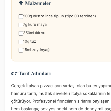
🥦 Malzemeler
500g ekstra ince tip un (tipo 00 tercihen)
7g kuru maya
350ml ılık su
10g tuz
15ml zeytinyağı
👉 Tarif Adımları
Gerçek İtalyan pizzacıların sırdaşı olan bu ev yapım
hamuru tarifi, mutfak severleri İtalya sokaklarının l
götürüyor. Profesyonel fırıncıların sırlarını paylaşan 
hem başlangıç seviyesindeki hem de deneyimli aşçıl