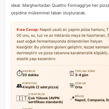
ideal. Margherita’dan Quattro Formaggi’ye her pizz
çeşidine mükemmel taban oluşturacak.
Kısa Cevap:
Napoli usulü ev yapımı pizza hamuru, T
00 unu, su, tuz ve az miktarda maya ile hazırlanan, 
saat soğuk fermantasyonda dinlendirilen İtalyan
klasiğidir. Bu yöntem gluteni geliştirir, lezzet katman
derinleştirir ve pizza tabanına karakteristik köpüklü,
elastik yapı kazandırır.
HAZIRLIK
TOPLAM SÜRE
⏱
⏰
20 dakika
3-4 gün
PORSIYON
ZORLUK
👥
🎯
4 kişilik (2 adet pizza)
Orta
OTANTIKLIK
BÖLGE
🇮🇹
📍
Çok Yüksek (AVPN
Napoli, Campania, İt
sertifikası standardı)