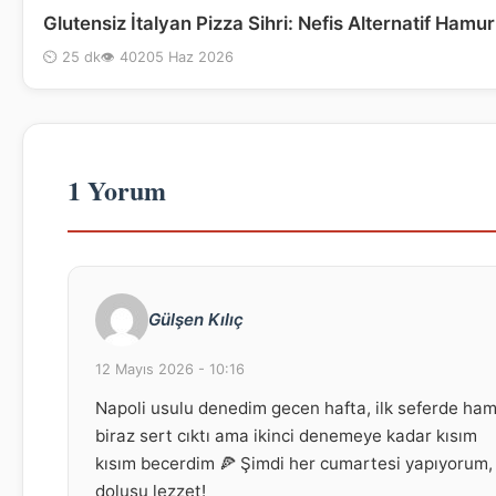
Glutensiz İtalyan Pizza Sihri: Nefis Alternatif Hamur 
⏲ 25 dk
👁 402
05 Haz 2026
1 Yorum
Gülşen Kılıç
12 Mayıs 2026 - 10:16
Napoli usulu denedim gecen hafta, ilk seferde ha
biraz sert cıktı ama ikinci denemeye kadar kısım
kısım becerdim 🍕 Şimdi her cumartesi yapıyorum,
dolusu lezzet!