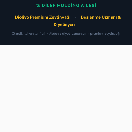
🤝 DILER HOLDING AILESI
Diolivo Premium Zeytinyağı
·
Beslenme Uzmanı &
Diyetisyen
Otantik İtalyan tarifleri + Akdeniz diyeti uzmanları + premium zeytinyağı