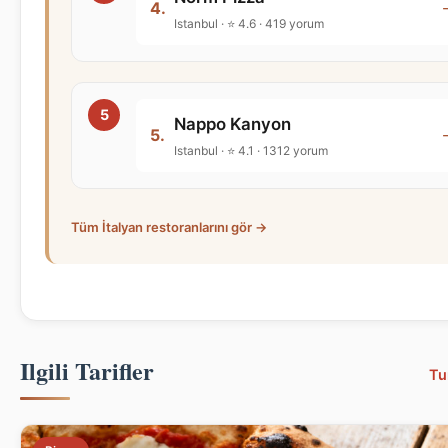
4.
Istanbul · ⭐ 4.6 · 419 yorum
Nappo Kanyon
5.
Istanbul · ⭐ 4.1 · 1312 yorum
Tüm İtalyan restoranlarını gör →
Ilgili Tarifler
Tu