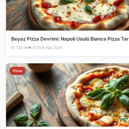
Beyaz Pizza Devrimi: Napoli Usulü Bianca Pizza Tari
⏲ 120 dk
👁 535
06 Haz 2026
Pizza