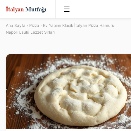
İtalyan
Mutfağı
☰
Ana Sayfa
›
Pizza
› Ev Yapımı Klasik İtalyan Pizza Hamuru:
Napoli Usulü Lezzet Sırları