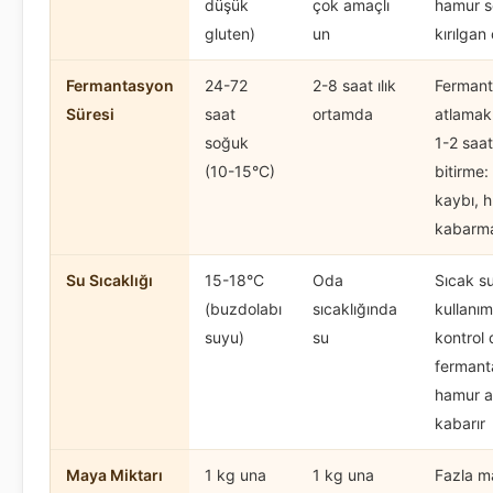
düşük
çok amaçlı
hamur s
gluten)
un
kırılgan 
Fermantasyon
24-72
2-8 saat ılık
Ferman
Süresi
saat
ortamda
atlamak
soğuk
1-2 saat
(10-15°C)
bitirme:
kaybı, hı
kabarm
Su Sıcaklığı
15-18°C
Oda
Sıcak s
(buzdolabı
sıcaklığında
kullanım
suyu)
su
kontrol 
fermant
hamur aş
kabarır
Maya Miktarı
1 kg una
1 kg una
Fazla m