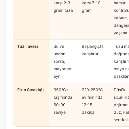
karşı 2-3
karşı 7-10
hamur
gram taze
gram
kontrol
kabarır,
dengesiz
yaşanır
Tuz İlavesi
Su ve
Başlangıçta
Tuzu m
undan
karıştırılır
doğrud
sonra,
karıştır
mayadan
maya akt
ayrı
baskılan
Fırın Sıcaklığı
350°C+
220-250°C
Düşük
taş fırında
ev fırınında
sıcaklık
60-90
12-15
pişirme:
saniye
dakika
düz, ka
sert kalı