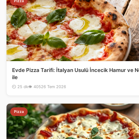
Pizza
Evde Pizza Tarifi: İtalyan Usulü İncecik Hamur ve N
ile
⏲ 25 dk
👁 405
26 Tem 2026
Pizza