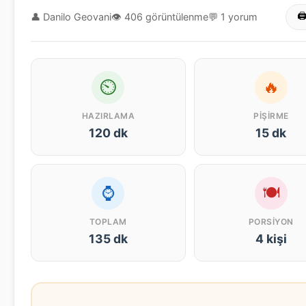
👤 Danilo Geovani
👁 406 görüntülenme
💬 1 yorum
🖨
⏲
🔥
HAZIRLAMA
PIŞIRME
120 dk
15 dk
⌚
🍽
TOPLAM
PORSIYON
135 dk
4 kişi