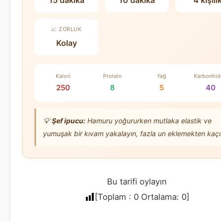
📈 ZORLUK
Kolay
Kalori
Protein
Yağ
Karbonhid
250
8
5
40
💡
Şef ipucu:
Hamuru yoğururken mutlaka elastik ve
yumuşak bir kıvam yakalayın, fazla un eklemekten kaçı
Bu tarifi oylayın
[Toplam :
0
Ortalama:
0
]