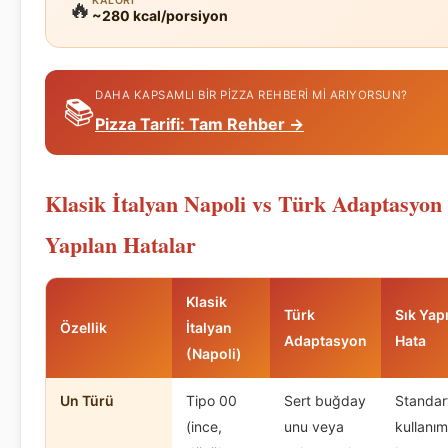
KALORI
🔥
~280 kcal/porsiyon
DAHA KAPSAMLI BIR PIZZA REHBERI MI ARIYORSUN?
📚
Pizza Tarifi: Tam Rehber →
Klasik İtalyan Napoli vs Türk Adaptasyon 
Yapılan Hatalar
Klasik
Türk
Sık Yap
Özellik
İtalyan
Adaptasyon
Hata
(Napoli)
Un Türü
Tipo 00
Sert buğday
Standar
(ince,
unu veya
kullanım