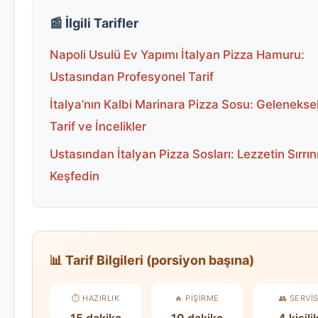
📰 İlgili Tarifler
Napoli Usulü Ev Yapımı İtalyan Pizza Hamuru:
Ustasından Profesyonel Tarif
İtalya’nın Kalbi Marinara Pizza Sosu: Gelenekse
Tarif ve İncelikler
Ustasından İtalyan Pizza Sosları: Lezzetin Sırrın
Keşfedin
📊 Tarif Bilgileri (porsiyon başına)
⏱️ HAZIRLIK
🔥 PIŞIRME
👥 SERVI
15 dakika
10 dakika
4 kişili