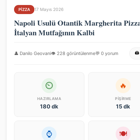
17 Mayıs 2026
PIZZA
Napoli Usulü Otantik Margherita Pizz
İtalyan Mutfağının Kalbi
👤 Danilo Geovani
👁 228 görüntülenme
💬 0 yorum
🖨
⏲
🔥
HAZIRLAMA
PIŞIRME
180 dk
15 dk
⌚
🍽