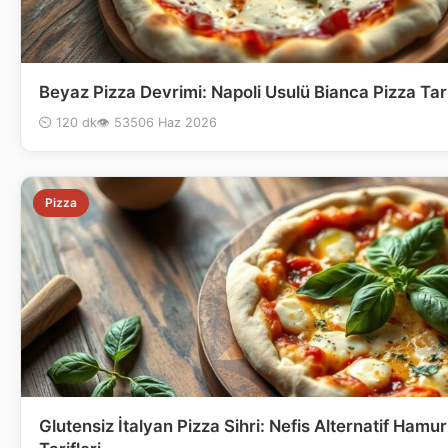
Beyaz Pizza Devrimi: Napoli Usulü Bianca Pizza Tari
⏲ 120 dk
👁 535
06 Haz 2026
Pizza
Glutensiz İtalyan Pizza Sihri: Nefis Alternatif Hamur