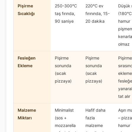
Pişirme
250-300°C
220°C ev
Düşük ı
Sıcaklığı
taş fırında,
fırınında, 15-
(180°C 
90 saniye
20 dakika
hamur
pişmem
kenarlar
olmaz
Fesleğen
Pişirme
Pişirme
Pişirme
Ekleme
sonunda
sonunda
sırasın
(sıcak
(sıcak
ekleme
pizzaya)
pizzaya)
fesleğ
yanara
tat alır
Malzeme
Minimalist
Hafif daha
Aşırı 
Miktarı
(sos +
fazla
– pizza
mozzarella
malzeme
hamur