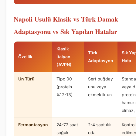
Napoli Usulü Klasik vs Türk Damak
Adaptasyonu vs Sık Yapılan Hatalar
Klasik
Türk
Sık Ya
Özellik
İtalyan
Adaptasyon
Hata
(AVPN)
Un Türü
Tipo 00
Sert buğday
Standa
(protein
unu veya
veya d
%12-13)
ekmeklik un
protein
hamur e
olmaz, 
Fermantasyon
24-72 saat
2-4 saat ılık
Kontrol
soğuk
oda
edilme