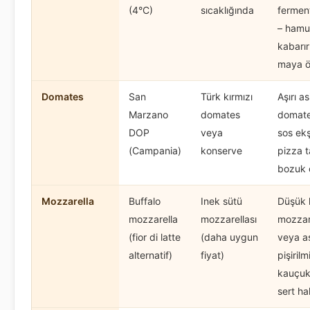
(4°C)
sıcaklığında
fermen
– hamur
kabarı
maya ö
Domates
San
Türk kırmızı
Aşırı asi
Marzano
domates
domate
DOP
veya
sos ekş
(Campania)
konserve
pizza t
bozuk 
Mozzarella
Buffalo
Inek sütü
Düşük k
mozzarella
mozzarellası
mozzar
(fior di latte
(daha uygun
veya aş
alternatif)
fiyat)
pişirilm
kauçuk
sert hal