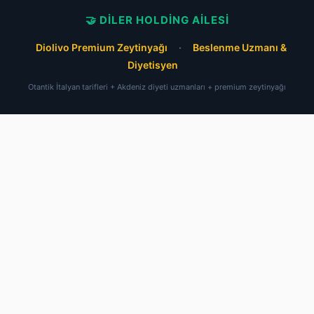
🤝 DILER HOLDING AILESI
Diolivo Premium Zeytinyağı
·
Beslenme Uzmanı &
Diyetisyen
Otantik İtalyan tarifleri + Akdeniz diyeti uzmanları + premium zeytinyağı