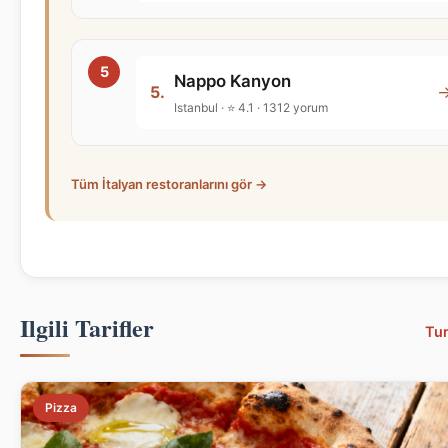
Nappo Kanyon
5.
Istanbul · ⭐ 4.1 · 1312 yorum
Tüm İtalyan restoranlarını gör →
Ilgili Tarifler
Tu
Pizza