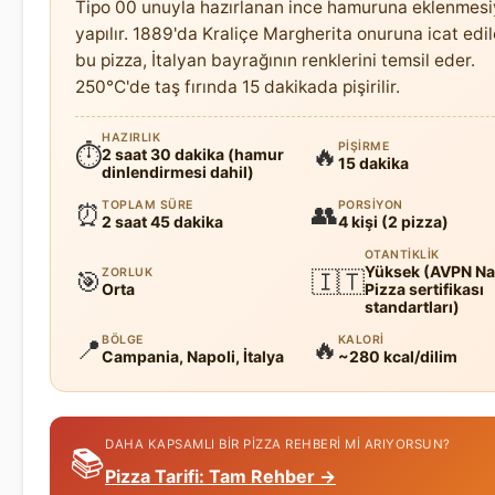
Tipo 00 unuyla hazırlanan ince hamuruna eklenmesi
yapılır. 1889'da Kraliçe Margherita onuruna icat edi
bu pizza, İtalyan bayrağının renklerini temsil eder.
250°C'de taş fırında 15 dakikada pişirilir.
HAZIRLIK
PIŞIRME
⏱
🔥
2 saat 30 dakika (hamur
15 dakika
dinlendirmesi dahil)
TOPLAM SÜRE
PORSIYON
⏰
👥
2 saat 45 dakika
4 kişi (2 pizza)
OTANTIKLIK
Yüksek (AVPN Na
ZORLUK
🎯
🇮🇹
Orta
Pizza sertifikası
standartları)
BÖLGE
KALORI
📍
🔥
Campania, Napoli, İtalya
~280 kcal/dilim
DAHA KAPSAMLI BIR PIZZA REHBERI MI ARIYORSUN?
📚
Pizza Tarifi: Tam Rehber →