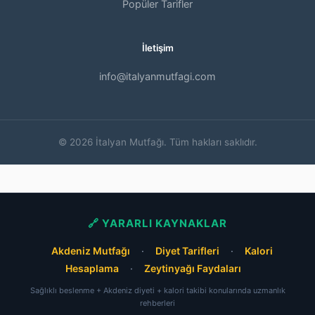
Popüler Tarifler
İletişim
info@italyanmutfagi.com
© 2026 İtalyan Mutfağı. Tüm hakları saklıdır.
🔗 YARARLI KAYNAKLAR
Akdeniz Mutfağı
·
Diyet Tarifleri
·
Kalori
Hesaplama
·
Zeytinyağı Faydaları
Sağlıklı beslenme + Akdeniz diyeti + kalori takibi konularında uzmanlık
rehberleri