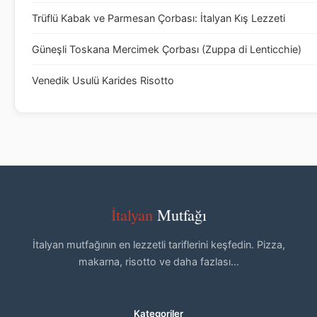
Trüflü Kabak ve Parmesan Çorbası: İtalyan Kış Lezzeti
Güneşli Toskana Mercimek Çorbası (Zuppa di Lenticchie)
Venedik Usulü Karides Risotto
İtalyan
Mutfağı
İtalyan mutfağının en lezzetli tariflerini keşfedin. Pizza,
makarna, risotto ve daha fazlası...
Kategoriler