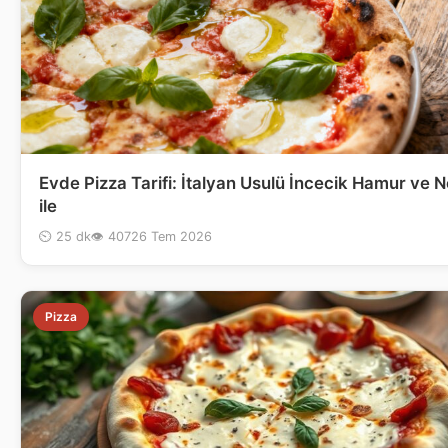
Evde Pizza Tarifi: İtalyan Usulü İncecik Hamur ve N
ile
⏲ 25 dk
👁 407
26 Tem 2026
Pizza