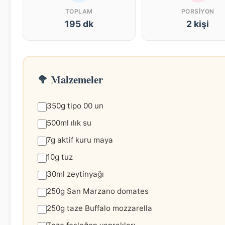
TOPLAM
PORSIYON
195 dk
2 kişi
🥦 Malzemeler
350g tipo 00 un
500ml ılık su
7g aktif kuru maya
10g tuz
30ml zeytinyağı
250g San Marzano domates
250g taze Buffalo mozzarella