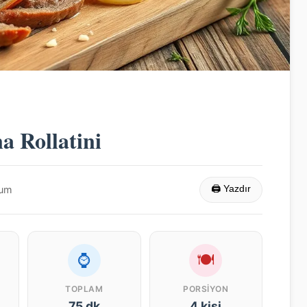
a Rollatini
rum
🖨 Yazdır
⌚
🍽
TOPLAM
PORSIYON
75 dk
4 kişi