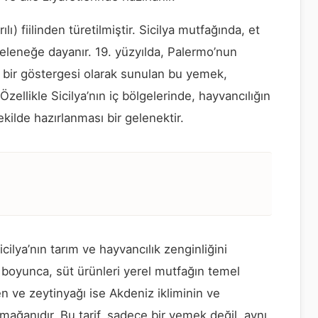
rılı) fiilinden türetilmiştir. Sicilya mutfağında, et
geleneğe dayanır. 19. yüzyılda, Palermo’nun
ın bir göstergesi olarak sunulan bu yemek,
Özellikle Sicilya’nın iç bölgelerinde, hayvancılığın
kilde hazırlanması bir gelenektir.
cilya’nın tarım ve hayvancılık zenginliğini
r boyunca, süt ürünleri yerel mutfağın temel
en ve zeytinyağı ise Akdeniz ikliminin ve
armağanıdır. Bu tarif, sadece bir yemek değil, aynı