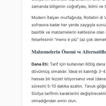
zamanda bölgenin coğrafyası, iklimi ve ta
Modern İtalyan mutfağında, Rollatini di Vi
sofrasına kadar her yerde saygıyla sunul
basitlik ve malzemelerin kalitesine olan 
felsefesinin “meno è più” (az çok demek
Malzemelerin Önemi ve Alternatifl
Dana Eti:
Tarif için kullanılan 600g dana
dövülmüş olmalıdır. İdeal et kalınlığı 3-
hassas bir lezzet istiyorsanız veal (dana
süresini 5-10 dakika azaltın. Tavuk göğsü 
Sicilya tarifinin karakterini değiştirecekt
olmadığından emin olun.