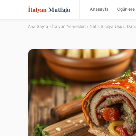
İtalyan
Mutfağı
Anasayfa
Öğünlere 
Ana Sayfa
›
İtalyan Yemekleri
› Nefis Sicilya Usulü Dana