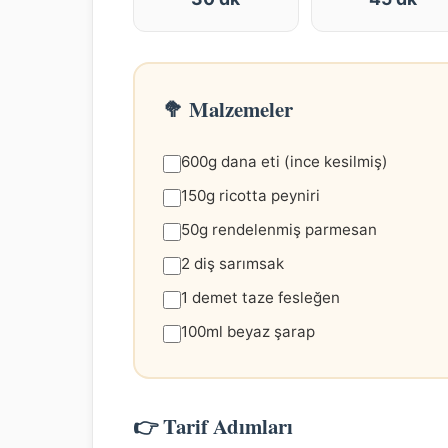
🥦 Malzemeler
600g dana eti (ince kesilmiş)
150g ricotta peyniri
50g rendelenmiş parmesan
2 diş sarımsak
1 demet taze fesleğen
100ml beyaz şarap
👉 Tarif Adımları