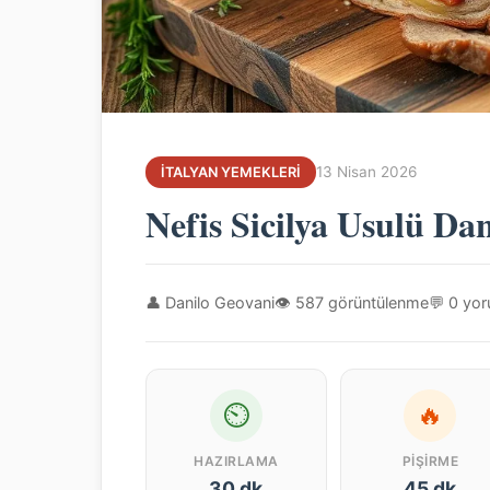
13 Nisan 2026
İTALYAN YEMEKLERI
Nefis Sicilya Usulü Dan
👤 Danilo Geovani
👁 587 görüntülenme
💬 0 yo
⏲
🔥
HAZIRLAMA
PIŞIRME
30 dk
45 dk