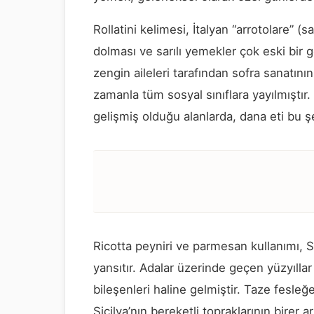
Rollatini kelimesi, İtalyan “arrotolare” (sa
dolması ve sarılı yemekler çok eski bir 
zengin aileleri tarafından sofra sanatın
zamanla tüm sosyal sınıflara yayılmıştır. 
gelişmiş olduğu alanlarda, dana eti bu şe
Ricotta peyniri ve parmesan kullanımı, Si
yansıtır. Adalar üzerinde geçen yüzyılla
bileşenleri haline gelmiştir. Taze fesleğ
Sicilya’nın bereketli topraklarının birer 