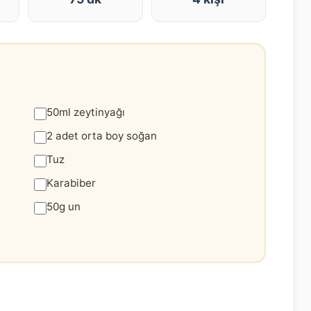
50ml zeytinyağı
2 adet orta boy soğan
Tuz
Karabiber
50g un