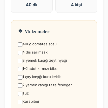
40 dk
4 kişi
🥦 Malzemeler
400g domates sosu
4 diş sarımsak
3 yemek kaşığı zeytinyağı
1-2 adet kırmızı biber
1 çay kaşığı kuru kekik
2 yemek kaşığı taze fesleğen
Tuz
Karabiber