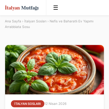
İtalyan
Mutfağı
☰
Ana Sayfa
›
İtalyan Sosları
› Nefis ve Baharatlı Ev Yapımı
Arrabbiata Sosu
12 Nisan 2026
İTALYAN SOSLARI