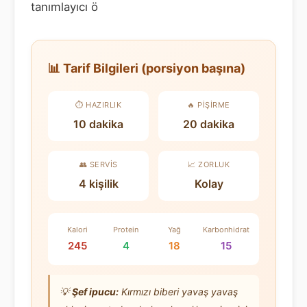
tanımlayıcı ö
📊 Tarif Bilgileri (porsiyon başına)
⏱️ HAZIRLIK
🔥 PIŞIRME
10 dakika
20 dakika
👥 SERVIS
📈 ZORLUK
4 kişilik
Kolay
Kalori
Protein
Yağ
Karbonhidrat
245
4
18
15
💡
Şef ipucu:
Kırmızı biberi yavaş yavaş