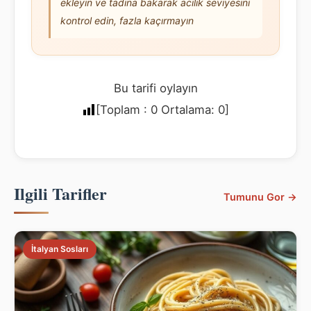
ekleyin ve tadına bakarak acılık seviyesini
kontrol edin, fazla kaçırmayın
Bu tarifi oylayın
[Toplam :
0
Ortalama:
0
]
Ilgili Tarifler
Tumunu Gor →
İtalyan Sosları