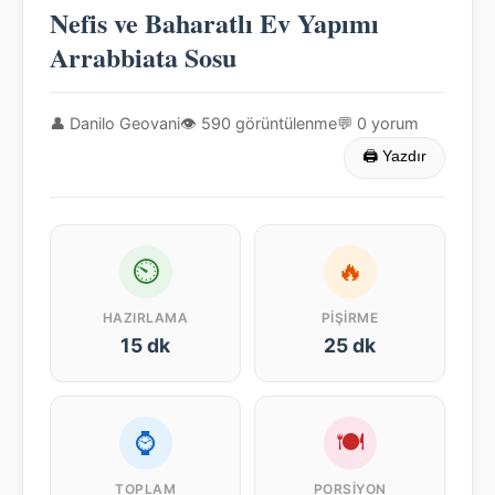
Nefis ve Baharatlı Ev Yapımı
Arrabbiata Sosu
👤 Danilo Geovani
👁 590 görüntülenme
💬 0 yorum
🖨 Yazdır
⏲
🔥
HAZIRLAMA
PIŞIRME
15 dk
25 dk
⌚
🍽
TOPLAM
PORSIYON