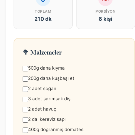
TOPLAM
PORSIYON
210 dk
6 kişi
🥦 Malzemeler
500g dana kıyma
200g dana kuşbaşı et
2 adet soğan
3 adet sarımsak diş
2 adet havuç
2 dal kereviz sapı
400g doğranmış domates