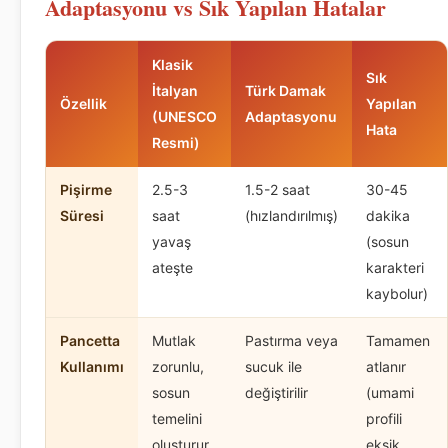
Adaptasyonu vs Sık Yapılan Hatalar
Klasik
Sık
İtalyan
Türk Damak
Özellik
Yapılan
(UNESCO
Adaptasyonu
Hata
Resmi)
Pişirme
2.5-3
1.5-2 saat
30-45
Süresi
saat
(hızlandırılmış)
dakika
yavaş
(sosun
ateşte
karakteri
kaybolur)
Pancetta
Mutlak
Pastırma veya
Tamamen
Kullanımı
zorunlu,
sucuk ile
atlanır
sosun
değiştirilir
(umami
temelini
profili
oluşturur
eksik