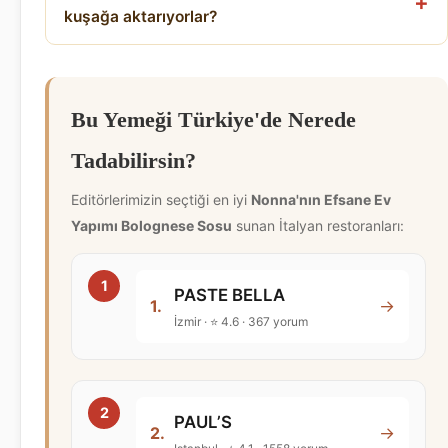
kuşağa aktarıyorlar?
Bu Yemeği Türkiye'de Nerede
Tadabilirsin?
Editörlerimizin seçtiği en iyi
Nonna'nın Efsane Ev
Yapımı Bolognese Sosu
sunan İtalyan restoranları:
PASTE BELLA
→
1.
İzmir · ⭐ 4.6 · 367 yorum
PAUL’S
→
2.