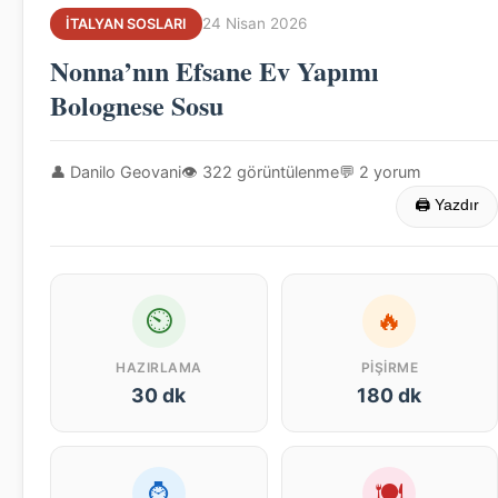
24 Nisan 2026
İTALYAN SOSLARI
Nonna’nın Efsane Ev Yapımı
Bolognese Sosu
👤 Danilo Geovani
👁 322 görüntülenme
💬 2 yorum
🖨 Yazdır
⏲
🔥
HAZIRLAMA
PIŞIRME
30 dk
180 dk
⌚
🍽