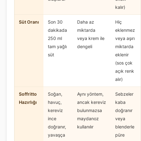
kalır)
Süt Oranı
Son 30
Daha az
Hiç
dakikada
miktarda
eklenmez
250 ml
veya krem ile
veya aşırı
tam yağlı
dengeli
miktarda
süt
eklenir
(sos çok
açık renk
alır)
Soffritto
Soğan,
Aynı yöntem,
Sebzeler
Hazırlığı
havuç,
ancak kereviz
kaba
kereviz
bulunmazsa
doğranır
ince
maydanoz
veya
doğranır,
kullanılır
blenderle
yavaşça
püre