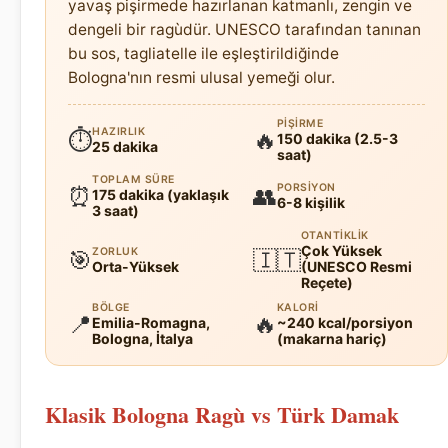
yavaş pişirmede hazırlanan katmanlı, zengin ve
dengeli bir ragùdür. UNESCO tarafından tanınan
bu sos, tagliatelle ile eşleştirildiğinde
Bologna'nın resmi ulusal yemeği olur.
PIŞIRME
HAZIRLIK
⏱
🔥
150 dakika (2.5-3
25 dakika
saat)
TOPLAM SÜRE
PORSIYON
⏰
👥
175 dakika (yaklaşık
6-8 kişilik
3 saat)
OTANTIKLIK
Çok Yüksek
ZORLUK
🎯
🇮🇹
Orta-Yüksek
(UNESCO Resmi
Reçete)
BÖLGE
KALORI
📍
🔥
Emilia-Romagna,
~240 kcal/porsiyon
Bologna, İtalya
(makarna hariç)
Klasik Bologna Ragù vs Türk Damak