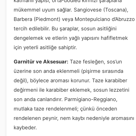
katmanlı yapısı, orta-bodied kırmızı şaraplarla
mükemmel uyum sağlar. Sangiovese (Toscana),
Barbera (Piedmont) veya Montepulciano d’Abruzzo
tercih edilebilir. Bu şaraplar, sosun asitliğini
dengelemek ve etlerin yağlı yapısını hafifletmek
için yeterli asitliğe sahiptir.
Garnitür ve Aksesuar:
Taze fesleğen, sos’un
üzerine son anda eklenmeli (pişirme sırasında
değil), böylece aroması korunur. Taze karabiber
değirmeni ile karabiber eklemek, sosun lezzetini
son anda canlandırır. Parmigiano-Reggiano,
mutlaka taze rendelenmeli; çünkü önceden
rendelenen peynir, nem kaybı nedeniyle aromasını
kaybeder.