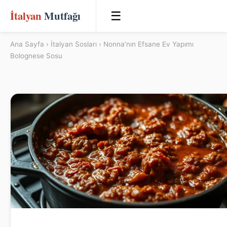
İtalyan
Mutfağı
☰
Ana Sayfa
›
İtalyan Sosları
› Nonna’nın Efsane Ev Yapımı
Bolognese Sosu