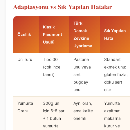
Adaptasyonu vs Sık Yapılan Hatalar
Türk
Klasik
Damak
Sık Yapılan
Özellik
Piedmont
Zevkine
Hata
Usulü
Uyarlama
Un Türü
Tipo 00
Pastane
Standart
(çok ince
unu veya
ekmek unu:
taneli)
sert
gluten fazla,
buğday
doku sert
unu
olur
Yumurta
300g un
Aynı oran,
Yumurta
Oranı
için 6-8 sarı
ama kalite
azaltma:
+ 1 bütün
önemli
makarna
yumurta
kurur ve