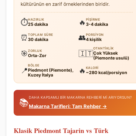
kültürünün en zarif örneklerinden biridir.
HAZIRLIK
PIŞIRME
⏱
🔥
25 dakika
3-4 dakika
TOPLAM SÜRE
PORSIYON
⏰
👥
30 dakika
4 kişilik
OTANTIKLIK
ZORLUK
🎯
🇮🇹
Çok Yüksek
Orta-Zor
(Piemonte usulü)
BÖLGE
KALORI
📍
🔥
Piedmont (Piemonte),
~280 kcal/porsiyon
Kuzey İtalya
DAHA KAPSAMLI BIR MAKARNA REHBERI MI ARIYORSUN?
📚
Makarna Tarifleri: Tam Rehber →
Klasik Piedmont Tajarin vs Türk