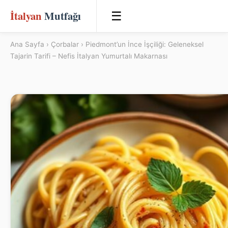
İtalyan
Mutfağı
☰
Ana Sayfa
›
Çorbalar
› Piedmont’un İnce İşçiliği: Geleneksel
Tajarin Tarifi – Nefis İtalyan Yumurtalı Makarnası