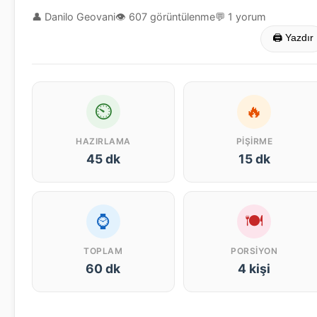
👤 Danilo Geovani
👁 607 görüntülenme
💬 1 yorum
🖨 Yazdır
⏲
🔥
HAZIRLAMA
PIŞIRME
45 dk
15 dk
⌚
🍽
TOPLAM
PORSIYON
60 dk
4 kişi