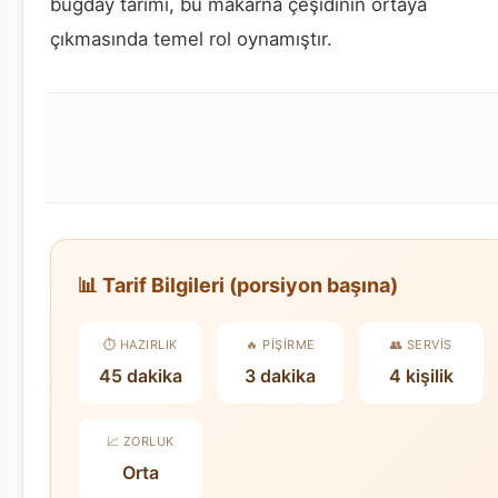
buğday tarımı, bu makarna çeşidinin ortaya
çıkmasında temel rol oynamıştır.
📊 Tarif Bilgileri (porsiyon başına)
⏱️ HAZIRLIK
🔥 PIŞIRME
👥 SERVIS
45 dakika
3 dakika
4 kişilik
📈 ZORLUK
Orta