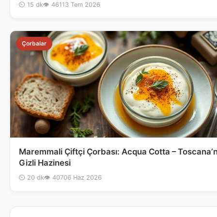
⏲ 15 dk
👁 461
13 Tem 2026
Çorbalar
Maremmali Çiftçi Çorbası: Acqua Cotta – Toscana’n
Gizli Hazinesi
⏲ 20 dk
👁 407
06 Haz 2026