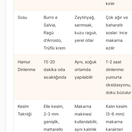
kırılır
Sosu
Burro e
Zeytinyağ,
Çok ağır ve
Salvia,
sarımsak,
baharatlı
Ragù
kuzu ragulı,
soslar: ince
d'Arrosto,
yerel otlar
makarna
Trüflü krem
ezilir
Hamur
15-20
Aynı, soğuk
1-2 saat
Dinlenme
dakika oda
ortamda
dinlenme:
sıcaklığında
yapılabilir
yumurta
oksidasyonu,
doku bozulur
Kesim
Elle kesim,
Makarna
Kalın kesim
Tekniği
2-3 mm
makinesi
(5-6 mm):
genişlik,
kullanılabilir,
makarna
mattarello
aynı kalınlık
karakteri