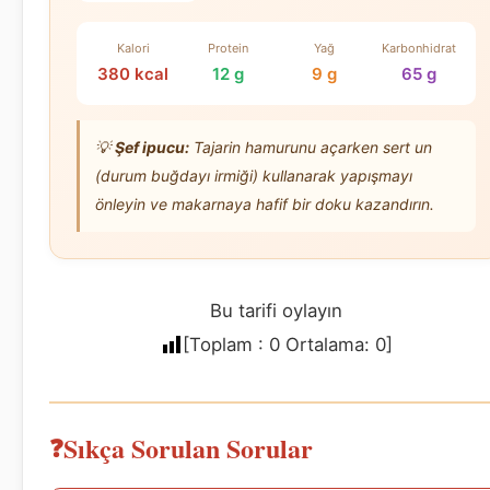
Kalori
Protein
Yağ
Karbonhidrat
380 kcal
12 g
9 g
65 g
💡
Şef ipucu:
Tajarin hamurunu açarken sert un
(durum buğdayı irmiği) kullanarak yapışmayı
önleyin ve makarnaya hafif bir doku kazandırın.
Bu tarifi oylayın
[Toplam :
0
Ortalama:
0
]
Sıkça Sorulan Sorular