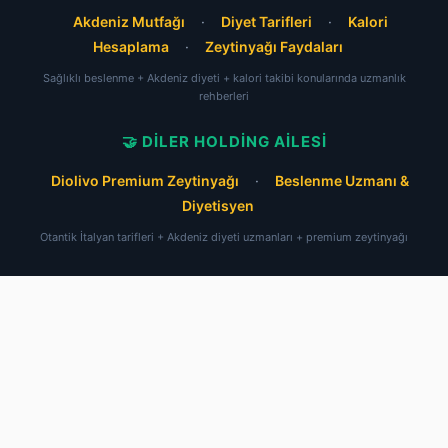
Akdeniz Mutfağı
·
Diyet Tarifleri
·
Kalori
Hesaplama
·
Zeytinyağı Faydaları
Sağlıklı beslenme + Akdeniz diyeti + kalori takibi konularında uzmanlık
rehberleri
🤝 DILER HOLDING AILESI
Diolivo Premium Zeytinyağı
·
Beslenme Uzmanı &
Diyetisyen
Otantik İtalyan tarifleri + Akdeniz diyeti uzmanları + premium zeytinyağı