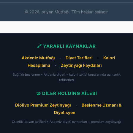
© 2026 İtalyan Mutfağı. Tüm hakları saklıdır.
🔗 YARARLI KAYNAKLAR
Akdeniz Mutfağı
·
Diyet Tarifleri
·
Kalori
Hesaplama
·
Zeytinyağı Faydaları
Sağlıklı beslenme + Akdeniz diyeti + kalori takibi konularında uzmanlık
rehberleri
🤝 DILER HOLDING AILESI
Diolivo Premium Zeytinyağı
·
Beslenme Uzmanı &
Diyetisyen
Otantik İtalyan tarifleri + Akdeniz diyeti uzmanları + premium zeytinyağı