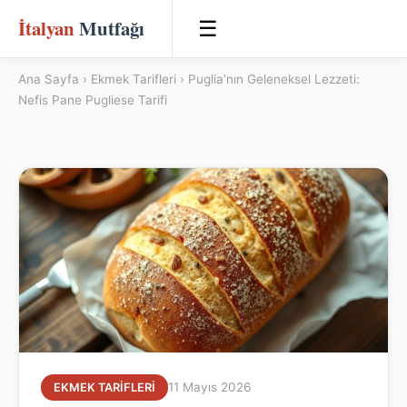
İtalyan
Mutfağı
☰
Ana Sayfa
›
Ekmek Tarifleri
› Puglia’nın Geleneksel Lezzeti:
Nefis Pane Pugliese Tarifi
11 Mayıs 2026
EKMEK TARIFLERI