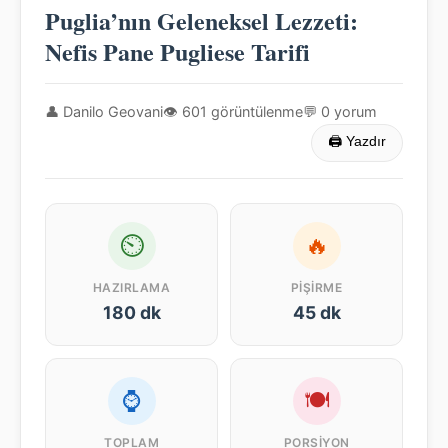
Puglia’nın Geleneksel Lezzeti:
Nefis Pane Pugliese Tarifi
👤 Danilo Geovani
👁 601 görüntülenme
💬 0 yorum
🖨 Yazdır
⏲
🔥
HAZIRLAMA
PIŞIRME
180 dk
45 dk
⌚
🍽
TOPLAM
PORSIYON