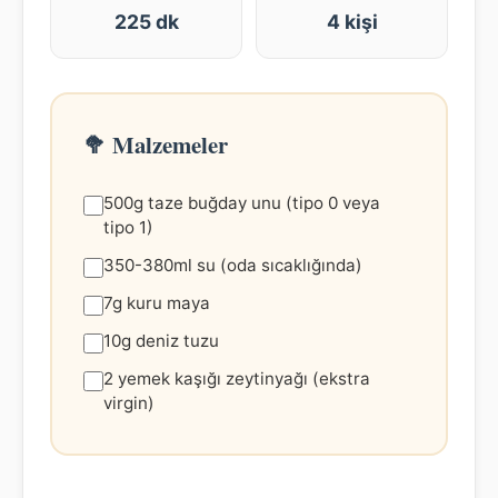
225 dk
4 kişi
🥦 Malzemeler
500g taze buğday unu (tipo 0 veya
tipo 1)
350-380ml su (oda sıcaklığında)
7g kuru maya
10g deniz tuzu
2 yemek kaşığı zeytinyağı (ekstra
virgin)