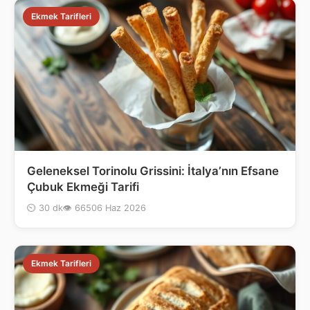
Ekmek Tarifleri
Geleneksel Torinolu Grissini: İtalya’nın Efsane
Çubuk Ekmeği Tarifi
⏲ 30 dk
👁 665
06 Haz 2026
Ekmek Tarifleri