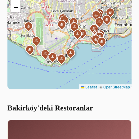
−
🍝
🍝
🍝
🍝
🍝
🍝
🍝
🍝
🍝
🍝
🍝
🍝
🍝
🍝
🍝
🍝
🍝
🍝
🍝
🍝
🍝
🍝
🍝
🍝
🍝
🍝
🍝
🍝
🍝
🍝
🍝
🍝
🍝
🍝
🍝
🍝
🍝
Leaflet
|
©
OpenStreetMap
Bakirköy'deki Restoranlar