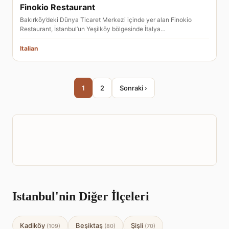
Finokio Restaurant
Bakırköy’deki Dünya Ticaret Merkezi içinde yer alan Finokio
Restaurant, İstanbul’un Yeşilköy bölgesinde İtalya…
Italian
1
2
Sonraki ›
Istanbul'nin Diğer İlçeleri
Kadiköy
Beşiktaş
Şişli
(109)
(80)
(70)