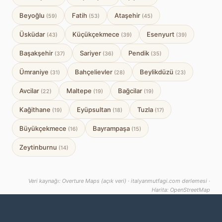
Beyoğlu
Fatih
Ataşehir
(59)
(53)
(45)
Üsküdar
Küçükçekmece
Esenyurt
(43)
(39)
(39)
Başakşehir
Sariyer
Pendik
(37)
(36)
(35)
Ümraniye
Bahçelievler
Beylikdüzü
(31)
(28)
(23)
Avcilar
Maltepe
Bağcilar
(22)
(19)
(19)
Kağithane
Eyüpsultan
Tuzla
(19)
(18)
(17)
Büyükçekmece
Bayrampaşa
(16)
(15)
Zeytinburnu
(14)
Veri kaynağı: Overture Maps (açık veri) · italyanmutfagi.com derlemesi ·
Harita: OpenStreetMap