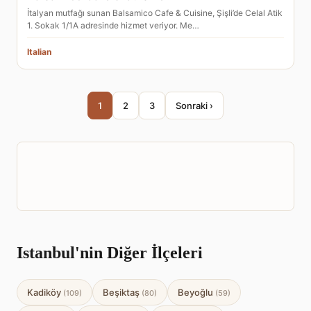
İtalyan mutfağı sunan Balsamico Cafe & Cuisine, Şişli’de Celal Atik
1. Sokak 1/1A adresinde hizmet veriyor. Me…
Italian
1
2
3
Sonraki ›
Istanbul'nin Diğer İlçeleri
Kadiköy
Beşiktaş
Beyoğlu
(109)
(80)
(59)