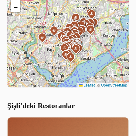
−
🍝
🍝
🍝
🍝
🍝
🍝
🍝
🍝
🍝
🍝
🍝
🍝
🍝
🍝
🍝
🍝
🍝
🍝
🍝
🍝
🍝
🍝
🍝
🍝
🍝
🍝
🍝
🍝
🍝
🍝
🍝
🍝
🍝
🍝
🍝
🍝
🍝
🍝
🍝
🍝
🍝
🍝
🍝
🍝
🍝
🍝
🍝
🍝
🍝
🍝
🍝
🍝
🍝
🍝
🍝
🍝
🍝
🍝
🍝
🍝
🍝
🍝
🍝
🍝
🍝
🍝
🍝
🍝
🍝
🍝
Leaflet
|
©
OpenStreetMap
Şişli'deki Restoranlar