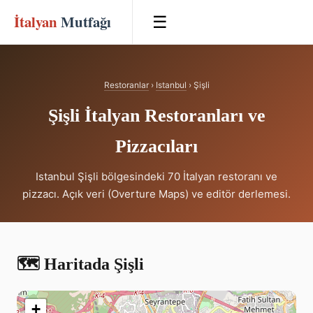
İtalyan
Mutfağı
☰
Restoranlar
›
Istanbul
› Şişli
Şişli İtalyan Restoranları ve
Pizzacıları
Istanbul Şişli bölgesindeki 70 İtalyan restoranı ve
pizzacı. Açık veri (Overture Maps) ve editör derlemesi.
🗺️ Haritada Şişli
+