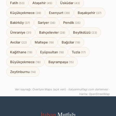
Fatih
Ataşehir
Üsküdar
(53)
(45)
(43)
Küçükçekmece
Esenyurt
Başakşehir
(39)
(39)
(37)
Bakirköy
Sariyer
Pendik
(37)
(36)
(35)
Ümraniye
Bahçelievler
Beylikdüzü
(31)
(28)
(23)
Avcilar
Maltepe
Bağcilar
(22)
(19)
(19)
Kağithane
Eyüpsultan
Tuzla
(19)
(18)
(17)
Büyükçekmece
Bayrampaşa
(16)
(15)
Zeytinburnu
(14)
Veri kaynağı: Overture Maps (açık veri) · italyanmutfagi.com derlemesi ·
Harita: OpenStreetMap
İtalyan
Mutfağı