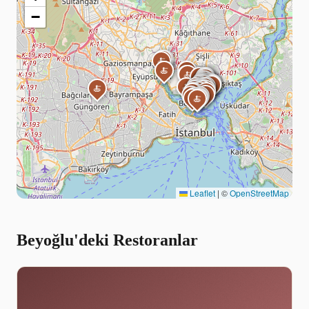
−
🍝
🍝
🍝
🍝
🍝
🍝
🍝
🍝
🍝
🍝
🍝
🍝
🍝
🍝
🍝
🍝
🍝
🍝
🍝
🍝
🍝
🍝
🍝
🍝
🍝
🍝
🍝
🍝
🍝
🍝
🍝
🍝
🍝
🍝
🍝
🍝
🍝
🍝
🍝
🍝
🍝
🍝
🍝
🍝
🍝
🍝
🍝
🍝
🍝
🍝
🍝
🍝
🍝
🍝
🍝
🍝
🍝
🍝
🍝
Leaflet
|
©
OpenStreetMap
Beyoğlu'deki Restoranlar