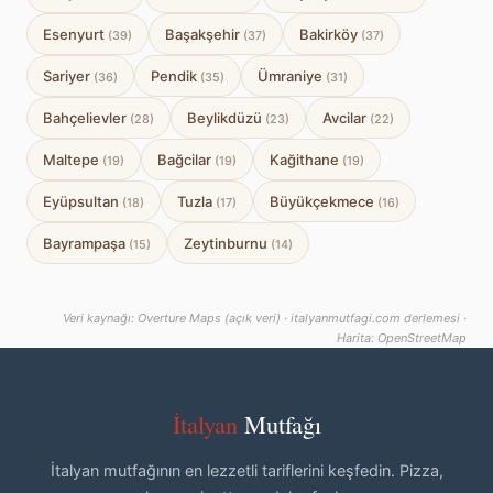
Esenyurt
Başakşehir
Bakirköy
(39)
(37)
(37)
Sariyer
Pendik
Ümraniye
(36)
(35)
(31)
Bahçelievler
Beylikdüzü
Avcilar
(28)
(23)
(22)
Maltepe
Bağcilar
Kağithane
(19)
(19)
(19)
Eyüpsultan
Tuzla
Büyükçekmece
(18)
(17)
(16)
Bayrampaşa
Zeytinburnu
(15)
(14)
Veri kaynağı: Overture Maps (açık veri) · italyanmutfagi.com derlemesi ·
Harita: OpenStreetMap
İtalyan
Mutfağı
İtalyan mutfağının en lezzetli tariflerini keşfedin. Pizza,