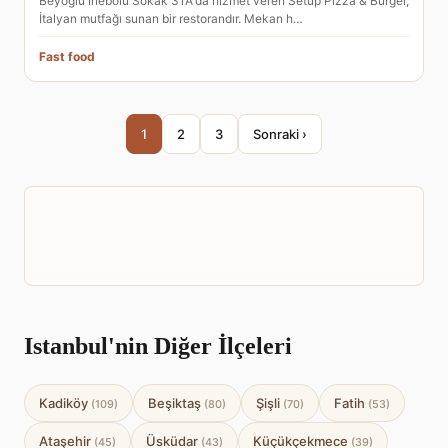
Beyoğlu İnebolu Sokak 31A'da hizmet veren Setup Pizza & Burger,
İtalyan mutfağı sunan bir restorandır. Mekan h…
Fast food
1
2
3
Sonraki ›
Istanbul'nin Diğer İlçeleri
Kadiköy
Beşiktaş
Şişli
Fatih
(109)
(80)
(70)
(53)
Ataşehir
Üsküdar
Küçükçekmece
(45)
(43)
(39)