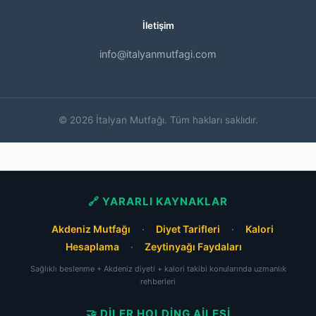
İletişim
info@italyanmutfagi.com
© 2026 İtalyan Mutfağı. Tüm hakları saklıdır.
🔗 YARARLI KAYNAKLAR
Akdeniz Mutfağı
·
Diyet Tarifleri
·
Kalori
Hesaplama
·
Zeytinyağı Faydaları
Sağlıklı beslenme + Akdeniz diyeti + kalori takibi konularında uzmanlık
rehberleri
🤝 DILER HOLDING AILESI