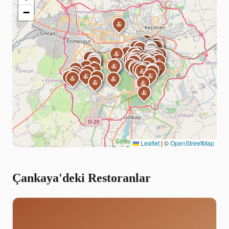
−
🍝
🍝
🍝
🍝
🍝
🍝
🍝
🍝
🍝
🍝
🍝
🍝
🍝
🍝
🍝
🍝
🍝
🍝
🍝
🍝
🍝
🍝
🍝
🍝
🍝
🍝
🍝
🍝
🍝
🍝
🍝
🍝
🍝
🍝
🍝
🍝
🍝
🍝
🍝
🍝
🍝
🍝
🍝
🍝
🍝
🍝
🍝
🍝
🍝
🍝
🍝
🍝
🍝
🍝
🍝
🍝
🍝
🍝
🍝
🍝
🍝
🍝
🍝
🍝
🍝
🍝
🍝
🍝
🍝
🍝
🍝
🍝
🍝
🍝
🍝
🍝
🍝
🍝
🍝
🍝
🍝
🍝
🍝
🍝
🍝
🍝
🍝
🍝
🍝
🍝
🍝
🍝
🍝
🍝
🍝
🍝
🍝
🍝
🍝
🍝
🍝
🍝
🍝
🍝
🍝
🍝
🍝
🍝
🍝
🍝
🍝
Leaflet
|
©
OpenStreetMap
Çankaya'deki Restoranlar