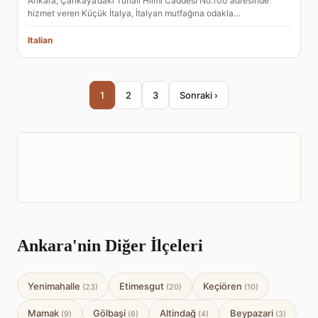
Ankara, Çankaya’daki Tunalı Hilmi Caddesi No.100 adresinde
hizmet veren Küçük İtalya, İtalyan mutfağına odakla…
Italian
1
2
3
Sonraki ›
Ankara'nin Diğer İlçeleri
Yenimahalle
Etimesgut
Keçiören
(23)
(20)
(10)
Mamak
Gölbaşi
Altindağ
Beypazari
(9)
(8)
(4)
(3)