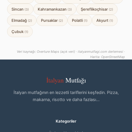
Sincan
Kahramankazan
Şereflikoçhisar
(3)
(3)
(2)
Elmadağ
Pursaklar
Polatli
Akyurt
(2)
(2)
(1)
(1)
Çubuk
(1)
Veri kaynağı: Overture Maps (açık veri) · italyanmutfagi.com derlemesi ·
Harita: OpenStreetMap
İtalyan
Mutfağı
İtalyan mutfağının en lezzetli tariflerini keşfedin. Pizza,
makarna, risotto ve daha fazlası...
Kategoriler