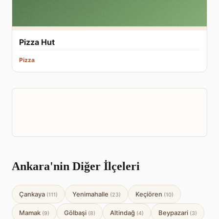
Pizza Hut
Pizza
Ankara'nin Diğer İlçeleri
Çankaya
Yenimahalle
Keçiören
(111)
(23)
(10)
Mamak
Gölbaşi
Altindağ
Beypazari
(9)
(8)
(4)
(3)