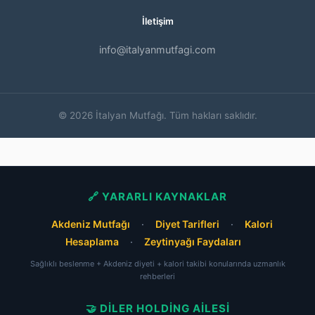
İletişim
info@italyanmutfagi.com
© 2026 İtalyan Mutfağı. Tüm hakları saklıdır.
🔗 YARARLI KAYNAKLAR
Akdeniz Mutfağı
·
Diyet Tarifleri
·
Kalori
Hesaplama
·
Zeytinyağı Faydaları
Sağlıklı beslenme + Akdeniz diyeti + kalori takibi konularında uzmanlık
rehberleri
🤝 DILER HOLDING AILESI