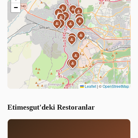
−
🍝
🍝
🍝
🍝
🍝
🍝
🍝
🍝
🍝
🍝
🍝
🍝
🍝
🍝
🍝
🍝
🍝
🍝
🍝
🍝
Leaflet
|
©
OpenStreetMap
Etimesgut'deki Restoranlar