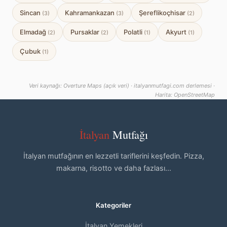
Sincan
Kahramankazan
Şereflikoçhisar
(3)
(3)
(2)
Elmadağ
Pursaklar
Polatli
Akyurt
(2)
(2)
(1)
(1)
Çubuk
(1)
Veri kaynağı: Overture Maps (açık veri) · italyanmutfagi.com derlemesi ·
Harita: OpenStreetMap
İtalyan
Mutfağı
İtalyan mutfağının en lezzetli tariflerini keşfedin. Pizza,
makarna, risotto ve daha fazlası...
Kategoriler
İtalyan Yemekleri