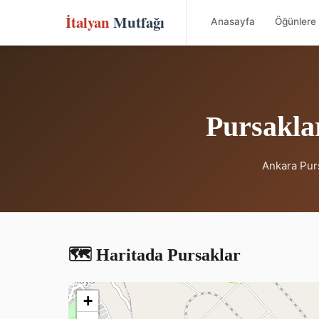
İtalyan
Mutfağı
Anasayfa
Öğünlere 
Pursaklar
Ankara Purs
🗺️ Haritada Pursaklar
+