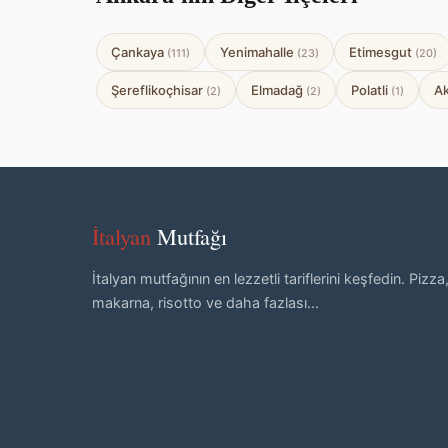
Çankaya
Yenimahalle
Etimesgut
(111)
(23)
(20)
Şereflikoçhisar
Elmadağ
Polatli
A
(2)
(2)
(1)
İtalyan
Mutfağı
İtalyan mutfağının en lezzetli tariflerini keşfedin. Pizza
makarna, risotto ve daha fazlası...