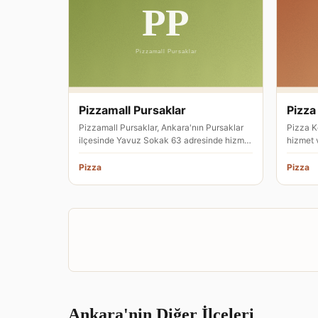
Pizzamall Pursaklar
Pizza
Pizzamall Pursaklar, Ankara'nın Pursaklar
Pizza K
ilçesinde Yavuz Sokak 63 adresinde hizmet
hizmet 
veren bir pizza restoranıd…
Bey Cad
Pizza
Pizza
Ankara'nin Diğer İlçeleri