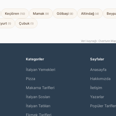
Keçiören
Mamak
Gölbaşi
Altindağ
Beypa
(10)
(9)
(8)
(4)
kyurt
Çubuk
(1)
(1)
Veri kaynağı: Overture Map
Kategoriler
Sayfalar
İtalyan Yemekleri
Anasayfa
,
Pizza
Hakkımızda
Makarna Tarifleri
İletişim
İtalyan Sosları
Yazarlar
İtalyan Tatlıları
Popüler Tarifler
Ekmek Tarifleri