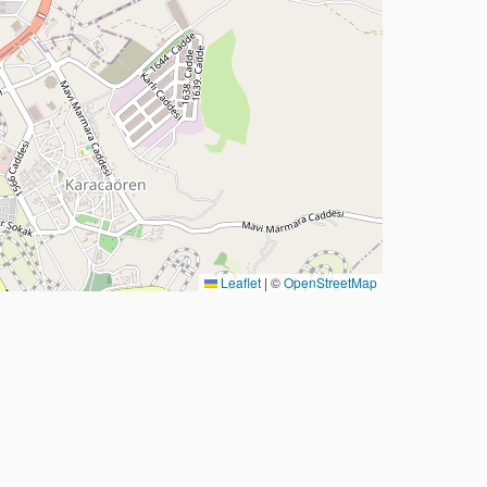
Leaflet
|
©
OpenStreetMap