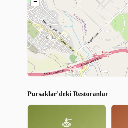
−
Pursaklar'deki Restoranlar