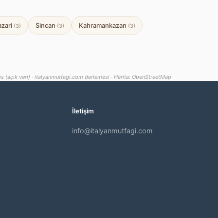
zari
Sincan
Kahramankazan
(3)
(3)
(3)
s (açık veri) · italyanmutfagi.com derlemesi · Harita: OpenStreetMap
İletişim
info@italyanmutfagi.com