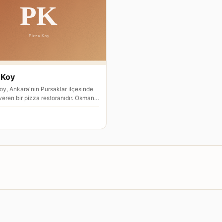
 Koy
oy, Ankara'nın Pursaklar ilçesinde
veren bir pizza restoranıdır. Osman
desi 17C adresinde…