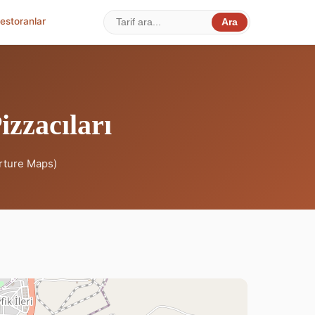
estoranlar
Ara
izzacıları
erture Maps)