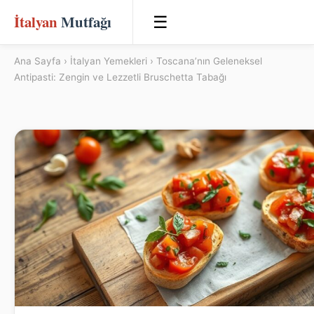
İtalyan
Mutfağı
☰
Ana Sayfa
›
İtalyan Yemekleri
› Toscana’nın Geleneksel
Antipasti: Zengin ve Lezzetli Bruschetta Tabağı