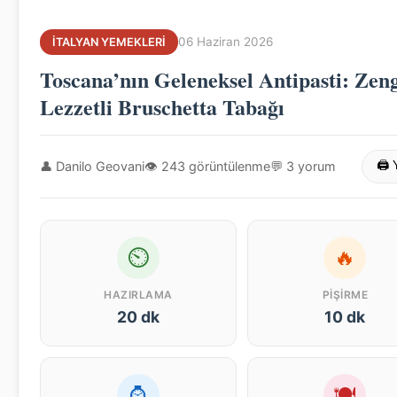
06 Haziran 2026
İTALYAN YEMEKLERI
Toscana’nın Geleneksel Antipasti: Zeng
Lezzetli Bruschetta Tabağı
👤 Danilo Geovani
👁 243 görüntülenme
💬 3 yorum
🖨 
⏲
🔥
HAZIRLAMA
PIŞIRME
20 dk
10 dk
⌚
🍽