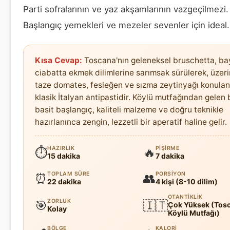
Parti sofralarının ve yaz akşamlarının vazgeçilmezi.
Başlangıç yemekleri ve mezeler sevenler için ideal.
Kısa Cevap:
Toscana'nın geleneksel bruschetta, ba
ciabatta ekmek dilimlerine sarımsak sürülerek, üzer
taze domates, fesleğen ve sızma zeytinyağı konulan
klasik İtalyan antipastidir. Köylü mutfağından gelen 
basit başlangıç, kaliteli malzeme ve doğru teknikle
hazırlanınca zengin, lezzetli bir aperatif haline gelir.
HAZIRLIK
PIŞIRME
⏱
🔥
15 dakika
7 dakika
TOPLAM SÜRE
PORSIYON
⏰
👥
22 dakika
4 kişi (8-10 dilim)
OTANTIKLIK
ZORLUK
🎯
🇮🇹
Çok Yüksek (Tos
Kolay
Köylü Mutfağı)
BÖLGE
KALORI