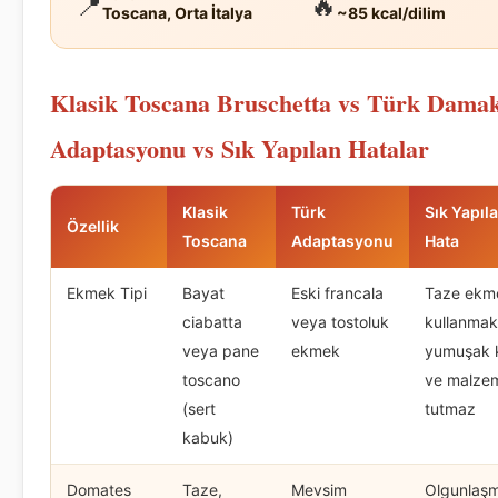
📍
🔥
Toscana, Orta İtalya
~85 kcal/dilim
Klasik Toscana Bruschetta vs Türk Dama
Adaptasyonu vs Sık Yapılan Hatalar
Klasik
Türk
Sık Yapıl
Özellik
Toscana
Adaptasyonu
Hata
Ekmek Tipi
Bayat
Eski francala
Taze ekm
ciabatta
veya tostoluk
kullanmak
veya pane
ekmek
yumuşak k
toscano
ve malze
(sert
tutmaz
kabuk)
Domates
Taze,
Mevsim
Olgunlaş