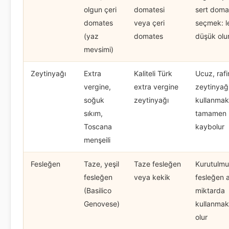
olgun çeri
domatesi
sert doma
domates
veya çeri
seçmek: l
(yaz
domates
düşük olu
mevsimi)
Zeytinyağı
Extra
Kaliteli Türk
Ucuz, rafi
vergine,
extra vergine
zeytinyağ
soğuk
zeytinyağı
kullanmak:
sıkım,
tamamen
Toscana
kaybolur
menşeili
Fesleğen
Taze, yeşil
Taze fesleğen
Kurutulmu
fesleğen
veya kekik
fesleğen a
(Basilico
miktarda
Genovese)
kullanmak
olur