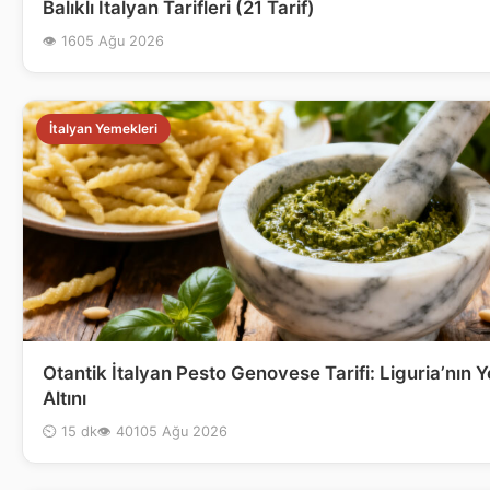
Balıklı İtalyan Tarifleri (21 Tarif)
👁 16
05 Ağu 2026
İtalyan Yemekleri
Otantik İtalyan Pesto Genovese Tarifi: Liguria’nın Y
Altını
⏲ 15 dk
👁 401
05 Ağu 2026