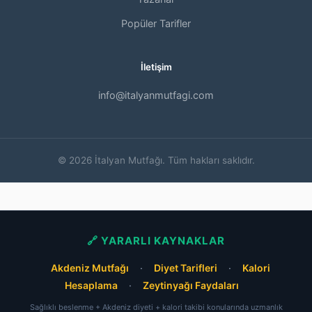
Popüler Tarifler
İletişim
info@italyanmutfagi.com
© 2026 İtalyan Mutfağı. Tüm hakları saklıdır.
🔗 YARARLI KAYNAKLAR
Akdeniz Mutfağı
·
Diyet Tarifleri
·
Kalori
Hesaplama
·
Zeytinyağı Faydaları
Sağlıklı beslenme + Akdeniz diyeti + kalori takibi konularında uzmanlık