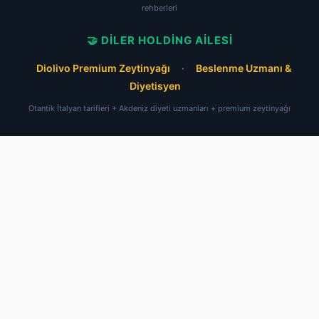
rehberleri
🤝 DILER HOLDING AILESI
Diolivo Premium Zeytinyağı
·
Beslenme Uzmanı &
Diyetisyen
Otantik İtalyan tarifleri + Akdeniz diyeti uzmanları + premium zeytinyağı