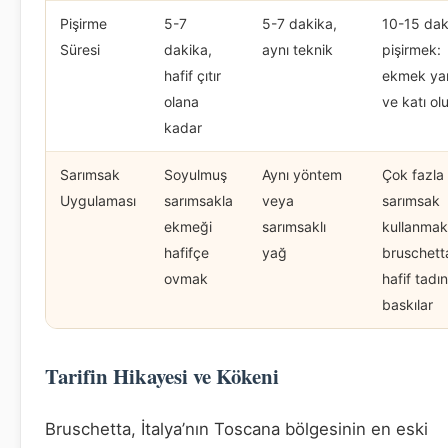
Pişirme
5-7
5-7 dakika,
10-15 dak
Süresi
dakika,
aynı teknik
pişirmek:
hafif çıtır
ekmek ya
olana
ve katı olu
kadar
Sarımsak
Soyulmuş
Aynı yöntem
Çok fazla
Uygulaması
sarımsakla
veya
sarımsak
ekmeği
sarımsaklı
kullanmak
hafifçe
yağ
bruschett
ovmak
hafif tadın
baskılar
Tarifin Hikayesi ve Kökeni
Bruschetta, İtalya’nın Toscana bölgesinin en eski