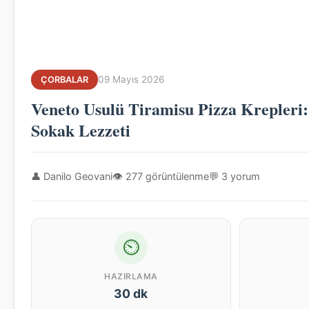
09 Mayıs 2026
ÇORBALAR
Veneto Usulü Tiramisu Pizza Krepleri: 
Sokak Lezzeti
👤 Danilo Geovani
👁 277 görüntülenme
💬 3 yorum
⏲
HAZIRLAMA
30 dk