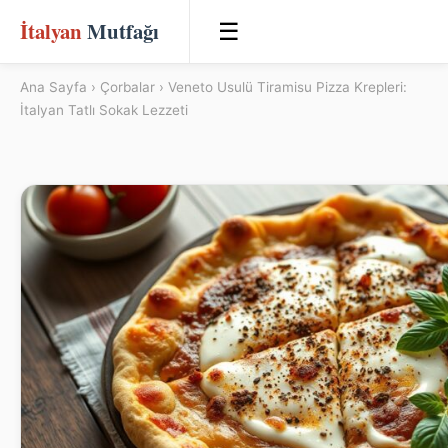
İtalyan
Mutfağı
☰
Ana Sayfa
›
Çorbalar
› Veneto Usulü Tiramisu Pizza Krepleri:
İtalyan Tatlı Sokak Lezzeti