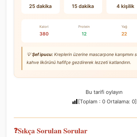
25 dakika
15 dakika
4 kişilik
Kalori
Protein
Yağ
380
12
22
💡
Şef ipucu:
Kreplerin üzerine mascarpone karışımını s
kahve likörünü hafifçe gezdirerek lezzeti katlandırın.
Bu tarifi oylayın
[Toplam :
0
Ortalama:
0
]
Sıkça Sorulan Sorular