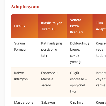
Adaptasyonu
Veneto
Klasik İtalyan
Türk
Özellik
Pizza
Tiramisu
Adapt
Krepleri
Sunum
Katmanlaşmış,
Doldurulmuş
Krep r
Formatı
porsiyonlu
krepe,
veya
tatlı
sokak
katlan
yemeği
Kahve
Espresso +
Güçlü
Instan
Infüzyonu
Marsala
espresso +
veya fi
şarabı
opsiyonel
kahve
likör
Mascarpone
Sabayon
Çırpılmış
Krem 