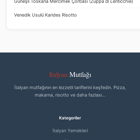
Güneşli Toskana Mercimek Çorbası (Zuppa di Lenticchie)
Venedik Usulü Karides Risotto
İtalyan
Mutfağı
İtalyan mutfağının en lezzetli tariflerini keşfedin. Pizza,
makarna, risotto ve daha fazlası...
Kategoriler
İtalyan Yemekleri