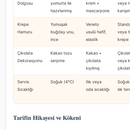
Dolgusu
yumurta ile
krem +
veya r
hazırlanmış
mascarpone
karışım
Krepe
Yumuşak
Veneto
Standa
Hamuru
buğday unu,
usulü hafif,
veya t
ince
elastik
krepe
Çikolata
Kakao tozu
Kakao +
Çikola
Dekorasyonu
serpme
çikolata
veya k
kıyılmış
çikola
Servis
Soğuk (4°C)
Ilık veya
Soğuk
Sıcaklığı
oda sıcaklığı
ılık ter
Tarifin Hikayesi ve Kökeni