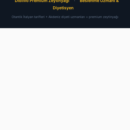
Diolivo Premium Zeytinyağı
·
Beslenme Uzmanı &
Diyetisyen
Otantik İtalyan tarifleri + Akdeniz diyeti uzmanları + premium zeytinyağı