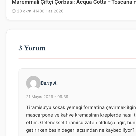
Maremmali Çiftçi Çorbası: Acqua Cotta – Toscana’nı
⏲ 20 dk
👁 414
06 Haz 2026
3 Yorum
Barış A.
21 Mayıs 2026 - 09:39
Tiramisu’yu sokak yemegi formatina çevirmek ilginç
mascarpone ve kahve kremasinın kreplerde nasıl
ettim. Geleneksel tiramisu zaten oldukça ağır, bun
getirirken besin değeri açısından ne kaybediliyor