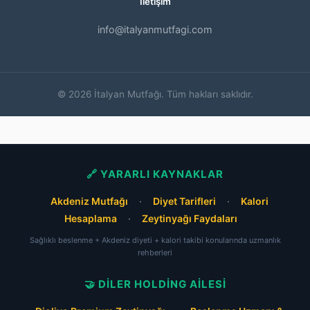
İletişim
info@italyanmutfagi.com
© 2026 İtalyan Mutfağı. Tüm hakları saklıdır.
🔗 YARARLI KAYNAKLAR
Akdeniz Mutfağı
·
Diyet Tarifleri
·
Kalori
Hesaplama
·
Zeytinyağı Faydaları
Sağlıklı beslenme + Akdeniz diyeti + kalori takibi konularında uzmanlık
rehberleri
🤝 DILER HOLDING AILESI