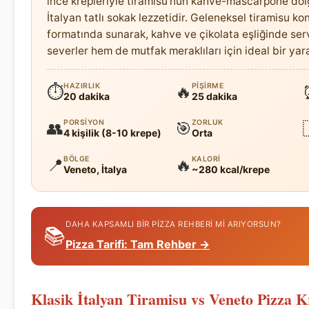
ince krepleriyle tiramisu'nun kahve-mascarpone dol
İtalyan tatlı sokak lezzetidir. Geleneksel tiramisu k
formatında sunarak, kahve ve çikolata eşliğinde serv
severler hem de mutfak meraklıları için ideal bir yara
HAZIRLIK
PIŞIRME
⏱
🔥
20 dakika
25 dakika
PORSIYON
ZORLUK
👥
🎯
4 kişilik (8-10 krepe)
Orta
BÖLGE
KALORI
📍
🔥
Veneto, İtalya
~280 kcal/krepe
DAHA KAPSAMLI BIR PIZZA REHBERI MI ARIYORSUN?
📚
Pizza Tarifi: Tam Rehber →
Klasik İtalyan Tiramisu vs Veneto Pizza K