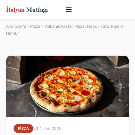
İtalyan
Mutfağı
☰
Ana Sayfa
›
Pizza
› Volkanik Krater Pizza: Napoli Tarzı Rustik
Hamur
23 Nisan 2026
PIZZA