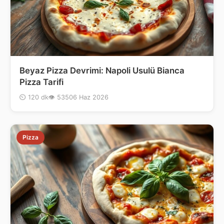
Beyaz Pizza Devrimi: Napoli Usulü Bianca
Pizza Tarifi
⏲ 120 dk
👁 535
06 Haz 2026
Pizza