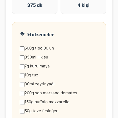
375 dk
4 kişi
🥦 Malzemeler
500g tipo 00 un
350ml ılık su
7g kuru maya
10g tuz
30ml zeytinyağı
200g san marzano domates
150g buffalo mozzarella
50g taze fesleğen