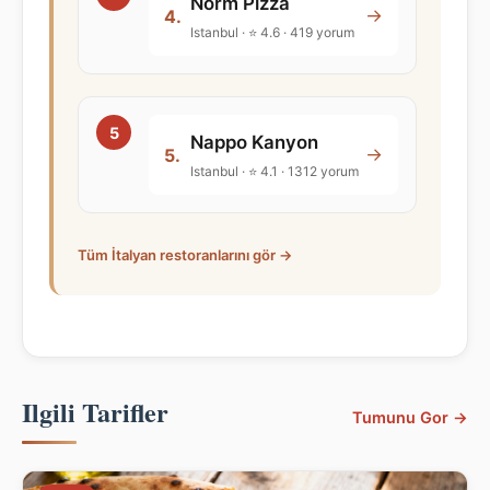
Norm Pizza
→
4.
Istanbul · ⭐ 4.6 · 419 yorum
Nappo Kanyon
→
5.
Istanbul · ⭐ 4.1 · 1312 yorum
Tüm İtalyan restoranlarını gör →
Ilgili Tarifler
Tumunu Gor →