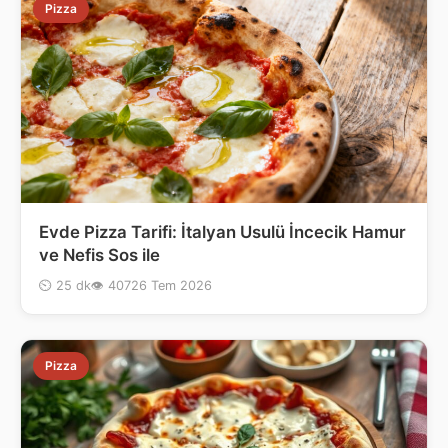
Pizza
Evde Pizza Tarifi: İtalyan Usulü İncecik Hamur
ve Nefis Sos ile
⏲ 25 dk
👁 407
26 Tem 2026
Pizza