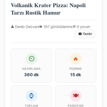
Volkanik Krater Pizza: Napoli
Tarzı Rustik Hamur
👤 Danilo Geovani
👁 357 görüntülenme
💬 0 yorum
🖨 Yazdır
⏲
🔥
HAZIRLAMA
PIŞIRME
360 dk
15 dk
⌚
🍽
TOPLAM
PORSIYON