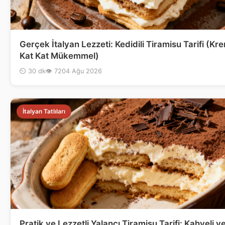
Gerçek İtalyan Lezzeti: Kedidili Tiramisu Tarifi (K
Kat Kat Mükemmel)
⏲ 30 dk
👁 72
04 Ağu 2026
İtalyan Tatlıları
Pratik ve Lezzetli Yalancı Tiramisu Tarifi: Kahveli v