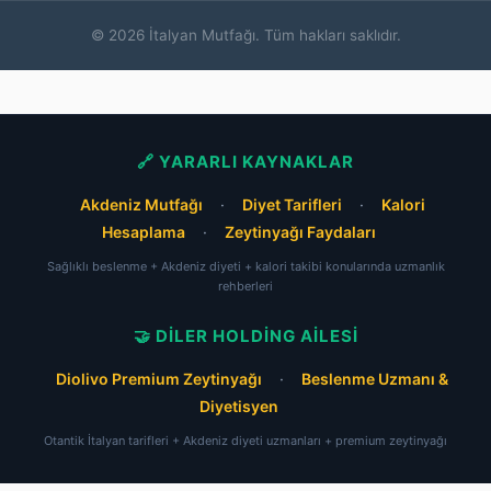
© 2026 İtalyan Mutfağı. Tüm hakları saklıdır.
🔗 YARARLI KAYNAKLAR
Akdeniz Mutfağı
·
Diyet Tarifleri
·
Kalori
Hesaplama
·
Zeytinyağı Faydaları
Sağlıklı beslenme + Akdeniz diyeti + kalori takibi konularında uzmanlık
rehberleri
🤝 DILER HOLDING AILESI
Diolivo Premium Zeytinyağı
·
Beslenme Uzmanı &
Diyetisyen
Otantik İtalyan tarifleri + Akdeniz diyeti uzmanları + premium zeytinyağı