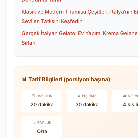
Klasik ve Modern Tiramisu Çeşitleri: İtalya’nın E
Sevilen Tatlısını Keşfedin
Gerçek İtalyan Gelato: Ev Yapımı Krema Gelene
Sırları
📊 Tarif Bilgileri (porsiyon başına)
⏱️ HAZIRLIK
🔥 PIŞIRME
👥 SERV
20 dakika
30 dakika
4 kişil
📈 ZORLUK
Orta