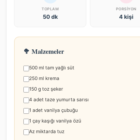
TOPLAM
PORSIYON
50 dk
4 kişi
🥦 Malzemeler
500 ml tam yağlı süt
250 ml krema
150 g toz şeker
4 adet taze yumurta sarısı
1 adet vanilya çubuğu
1 çay kaşığı vanilya özü
Az miktarda tuz