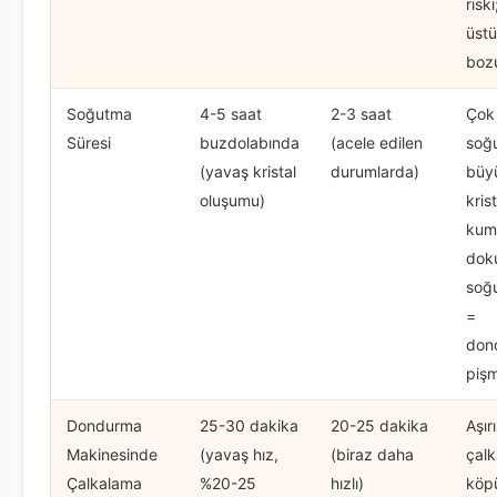
risk
üst
bozu
Soğutma
4-5 saat
2-3 saat
Çok 
Süresi
buzdolabında
(acele edilen
soğ
(yavaş kristal
durumlarda)
büy
oluşumu)
krist
kum 
doku
soğ
=
don
pişm
Dondurma
25-30 dakika
20-25 dakika
Aşırı
Makinesinde
(yavaş hız,
(biraz daha
çal
Çalkalama
%20-25
hızlı)
köp