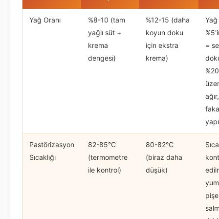
Yağ Oranı
%8-10 (tam
%12-15 (daha
Yağ 
yağlı süt +
koyun doku
%5'i
krema
için ekstra
= se
dengesi)
krema)
dok
%20
üzer
ağır
faka
yap
Pastörizasyon
82-85°C
80-82°C
Sıca
Sıcaklığı
(termometre
(biraz daha
kont
ile kontrol)
düşük)
edi
yumu
pişe
salm