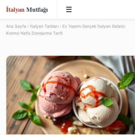
İtalyan
Mutfağı
☰
Ana Sayfa
›
İtalyan Tatlıları
› Ev Yapımı Gerçek İtalyan Gelato:
Kremsi Nefis Dondurma Tarifi