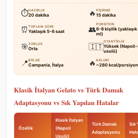
HAZIRLIK
PIŞIRME
⏱
🔥
20 dakika
15 dakika
PORSIYON
TOPLAM SÜRE
⏰
👥
6-8 kişilik (yaklaşı
Yaklaşık 5-6 saat
ml)
OTANTIKLIK
ZORLUK
🎯
🇮🇹
Yüksek (Napoli-
Orta
usulü)
BÖLGE
KALORI
📍
🔥
Campania, İtalya
~280 kcal/porsiyon
Klasik İtalyan Gelato vs Türk Damak
Adaptasyonu vs Sık Yapılan Hatalar
Klasik İtalyan
Türk Damak
Sık 
Özellik
(Napoli
Adaptasyonu
Hat
Usulü)