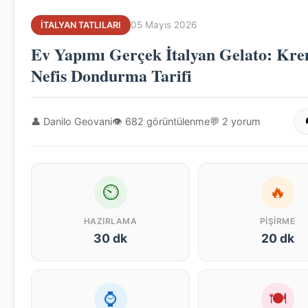
05 Mayıs 2026
İTALYAN TATLILARI
Ev Yapımı Gerçek İtalyan Gelato: Kre
Nefis Dondurma Tarifi
👤 Danilo Geovani
👁 682 görüntülenme
💬 2 yorum
⏲
🔥
HAZIRLAMA
PIŞIRME
30 dk
20 dk
⌚
🍽