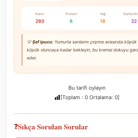
Kalori
Protein
Yağ
Karbonhi
280
6
18
22
💡
Şef ipucu:
Yumurta sarılarını çırpma sırasında köpük
köpük oluncaya kadar bekleyin, bu kremsi dokuyu gara
eder.
Bu tarifi oylayın
[Toplam :
0
Ortalama:
0
]
Sıkça Sorulan Sorular