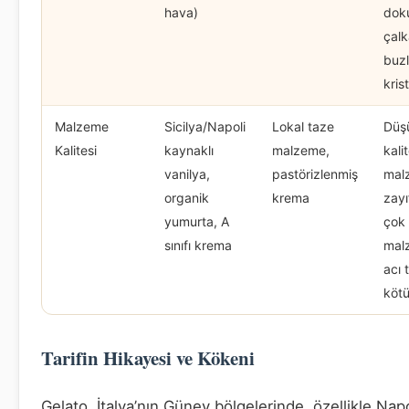
hava)
dok
çal
buzl
krist
Malzeme
Sicilya/Napoli
Lokal taze
Düş
Kalitesi
kaynaklı
malzeme,
kalit
vanilya,
pastörizlenmiş
mal
organik
krema
zayı
yumurta, A
çok 
sınıfı krema
mal
acı 
köt
Tarifin Hikayesi ve Kökeni
Gelato, İtalya’nın Güney bölgelerinde, özellikle Napo