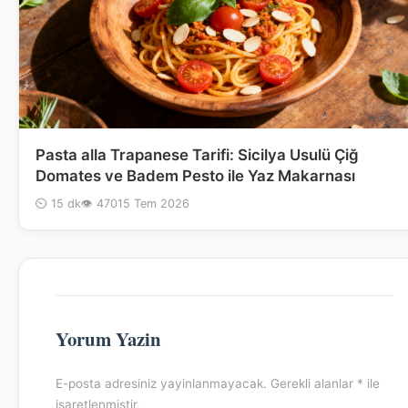
Pasta alla Trapanese Tarifi: Sicilya Usulü Çiğ
Domates ve Badem Pesto ile Yaz Makarnası
⏲ 15 dk
👁 470
15 Tem 2026
Yorum Yazin
E-posta adresiniz yayinlanmayacak. Gerekli alanlar * ile
isaretlenmistir.