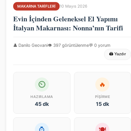
10 Mayıs 2026
MAKARNA TARIFLERI
Evin İçinden Geleneksel El Yapımı
İtalyan Makarnası: Nonna’nın Tarifi
👤 Danilo Geovani
👁 397 görüntülenme
💬 0 yorum
🖨 Yazdır
⏲
🔥
HAZIRLAMA
PIŞIRME
45 dk
15 dk
⌚
🍽