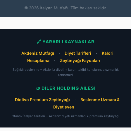
© 2026 İtalyan Mutfağı. Tüm hakları saklıdır.
🔗 YARARLI KAYNAKLAR
Akdeniz Mutfağı
·
Diyet Tarifleri
·
Kalori
Hesaplama
·
Zeytinyağı Faydaları
Sağlıklı beslenme + Akdeniz diyeti + kalori takibi konularında uzmanlık
rehberleri
🤝 DILER HOLDING AILESI
Diolivo Premium Zeytinyağı
·
Beslenme Uzmanı &
Diyetisyen
Otantik İtalyan tarifleri + Akdeniz diyeti uzmanları + premium zeytinyağı