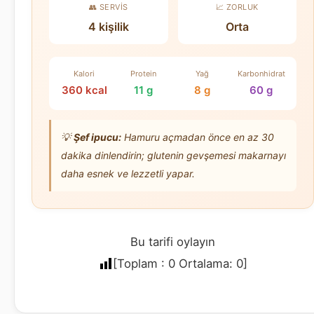
👥 SERVIS
📈 ZORLUK
4 kişilik
Orta
Kalori
Protein
Yağ
Karbonhidrat
360 kcal
11 g
8 g
60 g
💡
Şef ipucu:
Hamuru açmadan önce en az 30
dakika dinlendirin; glutenin gevşemesi makarnayı
daha esnek ve lezzetli yapar.
Bu tarifi oylayın
[Toplam :
0
Ortalama:
0
]