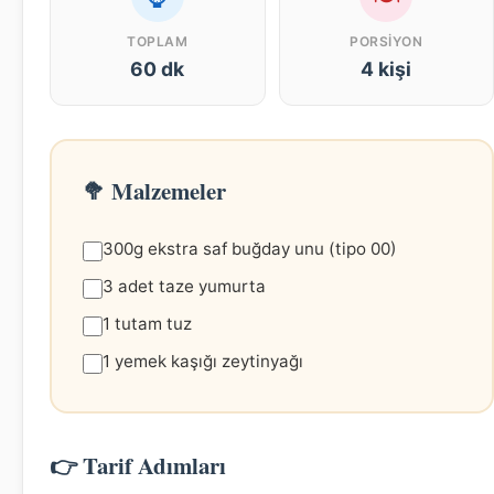
TOPLAM
PORSIYON
60 dk
4 kişi
🥦 Malzemeler
300g ekstra saf buğday unu (tipo 00)
3 adet taze yumurta
1 tutam tuz
1 yemek kaşığı zeytinyağı
👉 Tarif Adımları