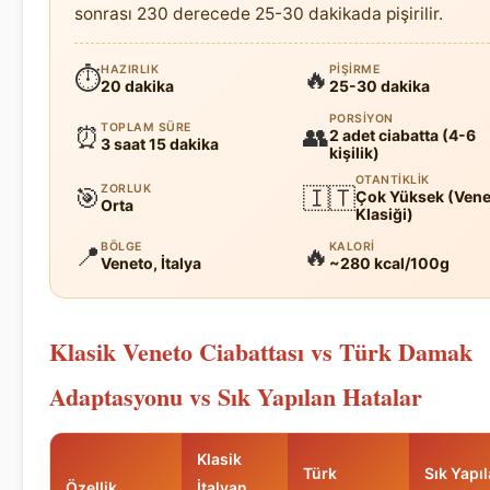
sonrası 230 derecede 25-30 dakikada pişirilir.
HAZIRLIK
PIŞIRME
⏱
🔥
20 dakika
25-30 dakika
PORSIYON
TOPLAM SÜRE
⏰
👥
2 adet ciabatta (4-6
3 saat 15 dakika
kişilik)
OTANTIKLIK
ZORLUK
🎯
🇮🇹
Çok Yüksek (Vene
Orta
Klasiği)
BÖLGE
KALORI
📍
🔥
Veneto, İtalya
~280 kcal/100g
Klasik Veneto Ciabattası vs Türk Damak
Adaptasyonu vs Sık Yapılan Hatalar
Klasik
Türk
Sık Yapı
Özellik
İtalyan