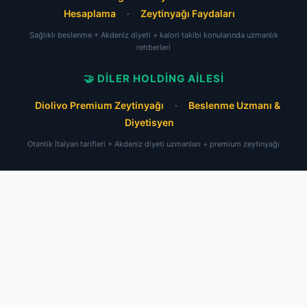
Hesaplama
·
Zeytinyağı Faydaları
Sağlıklı beslenme + Akdeniz diyeti + kalori takibi konularında uzmanlık
rehberleri
🤝 DILER HOLDING AILESI
Diolivo Premium Zeytinyağı
·
Beslenme Uzmanı &
Diyetisyen
Otantik İtalyan tarifleri + Akdeniz diyeti uzmanları + premium zeytinyağı