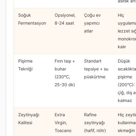
asitlik ar
Soğuk
Opsiyonel,
Çoğu ev
Hiç
Fermentasyon
8-24 saat
yapımcı
uygulam
atlar
lezzet sı
monokro
kalır
Pişirme
Fırın taşı +
Standart
Düşük
Tekniği
buhar
tepsiye + su
sıcaklıkt
(230°C,
püskürtme
pişirme
25-30 dk)
(200°C): 
çiğ, dış a
kalmaz
Zeytinyağı
Extra
Rafine
Hiç zeyti
Kalitesi
Virgin,
zeytinyağı
kullanma
Toscano
(hafif, nötr)
ekmeğin 