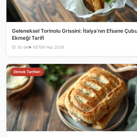
Geleneksel Torinolu Grissini: İtalya’nın Efsane Çub
Ekmeği Tarifi
⏲ 30 dk
👁 657
06 Haz 2026
Ekmek Tarifleri