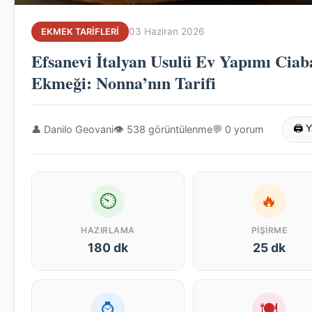
03 Haziran 2026
EKMEK TARIFLERI
Efsanevi İtalyan Usulü Ev Yapımı Ciab
Ekmeği: Nonna’nın Tarifi
👤 Danilo Geovani
👁 538 görüntülenme
💬 0 yorum
🖨 Y
⏲
🔥
HAZIRLAMA
PIŞIRME
180 dk
25 dk
⌚
🍽