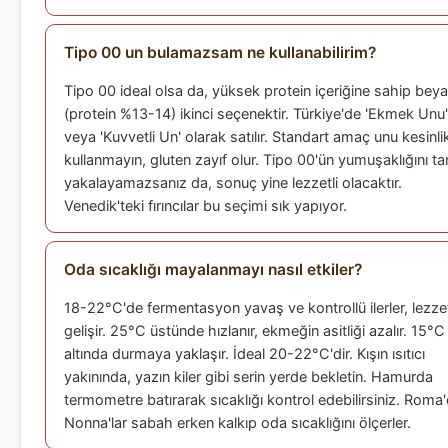
Tipo 00 un bulamazsam ne kullanabilirim?
Tipo 00 ideal olsa da, yüksek protein içeriğine sahip bey
(protein %13-14) ikinci seçenektir. Türkiye'de 'Ekmek Unu'
veya 'Kuvvetli Un' olarak satılır. Standart amaç unu kesinli
kullanmayın, gluten zayıf olur. Tipo 00'ün yumuşaklığını t
yakalayamazsanız da, sonuç yine lezzetli olacaktır.
Venedik'teki fırıncılar bu seçimi sık yapıyor.
Oda sıcaklığı mayalanmayı nasıl etkiler?
18-22°C'de fermentasyon yavaş ve kontrollü ilerler, lezze
gelişir. 25°C üstünde hızlanır, ekmeğin asitliği azalır. 15°C
altında durmaya yaklaşır. İdeal 20-22°C'dir. Kışın ısıtıcı
yakınında, yazın kiler gibi serin yerde bekletin. Hamurda
termometre batırarak sıcaklığı kontrol edebilirsiniz. Roma'
Nonna'lar sabah erken kalkıp oda sıcaklığını ölçerler.