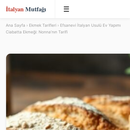
İtalyan
Mutfağı
☰
Ana Sayfa
›
Ekmek Tarifleri
› Efsanevi İtalyan Usulü Ev Yapımı
Ciabatta Ekmeği: Nonna’nın Tarifi