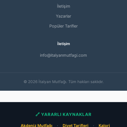
İletişim
Yazarlar
Popüler Tarifler
İletişim
info@italyanmutfagi.com
© 2026 İtalyan Mutfağı. Tüm hakları saklıdır.
🔗 YARARLI KAYNAKLAR
Akdeniz Mutfağı
·
Diyet Tarifleri
·
Kalori