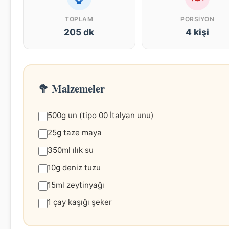
TOPLAM
PORSIYON
205 dk
4 kişi
🥦 Malzemeler
500g un (tipo 00 İtalyan unu)
25g taze maya
350ml ılık su
10g deniz tuzu
15ml zeytinyağı
1 çay kaşığı şeker