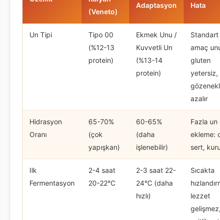
Adaptasyon
Hata
(Veneto)
Un Tipi
Tipo 00
Ekmek Unu /
Standart
(%12-13
Kuvvetli Un
amaç un
protein)
(%13-14
gluten
protein)
yetersiz,
gözenekli
azalır
Hidrasyon
65-70%
60-65%
Fazla un
Oranı
(çok
(daha
ekleme: 
yapışkan)
işlenebilir)
sert, kuru
Ilk
2-4 saat
2-3 saat 22-
Sıcakta
Fermentasyon
20-22°C
24°C (daha
hızlandır
hızlı)
lezzet
gelişmez