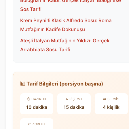
Bologna’nın Kalbi: Gerçek İtalyan Bolognese
Sos Tarifi
Krem Peynirli Klasik Alfredo Sosu: Roma
Mutfağının Kadife Dokunuşu
Ateşli İtalyan Mutfağının Yıldızı: Gerçek
Arrabbiata Sosu Tarifi
📊 Tarif Bilgileri (porsiyon başına)
⏱️ HAZIRLIK
🔥 PIŞIRME
👥 SERVIS
10 dakika
15 dakika
4 kişilik
📈 ZORLUK