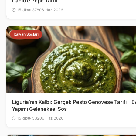
Cacio e Pepe Tarifi
⏲ 15 dk
👁 378
06 Haz 2026
İtalyan Sosları
Liguria’nın Kalbi: Gerçek Pesto Genovese Tarifi – E
Yapımı Geleneksel Sos
⏲ 15 dk
👁 532
06 Haz 2026