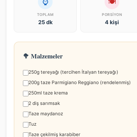
⌚
🍽
TOPLAM
PORSIYON
25 dk
4 kişi
🥦 Malzemeler
250g tereyağı (tercihen İtalyan tereyağı)
200g taze Parmigiano Reggiano (rendelenmiş)
250ml taze krema
2 diş sarımsak
Taze maydanoz
Tuz
Taze çekilmiş karabiber