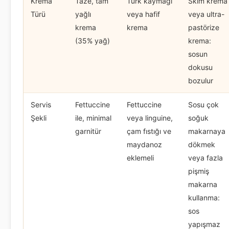
Krema
Taze, tam
Türk kaymağı
Skim krema
Türü
yağlı
veya hafif
veya ultra-
krema
krema
pastörize
(35% yağ)
krema:
sosun
dokusu
bozulur
Servis
Fettuccine
Fettuccine
Sosu çok
Şekli
ile, minimal
veya linguine,
soğuk
garnitür
çam fıstığı ve
makarnaya
maydanoz
dökmek
eklemeli
veya fazla
pişmiş
makarna
kullanma:
sos
yapışmaz