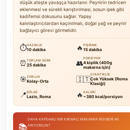
düşük ateşte yavaşça hazırlanır. Peynirin tedricen
eklenmesi ve sürekli karıştırılması, sosun ipek gibi
kadifemsi dokusunu sağlar. Yapay
kalınlaştırıcılardan kaçınılmalı, doğal yağ ve peynir
bağlayıcı görevi görmelidir.
HAZIRLIK
PIŞIRME
⏱
🔥
10 dakika
15 dakika
PORSIYON
TOPLAM SÜRE
⏰
👥
4 kişilik (400g
25 dakika
makarna için)
OTANTIKLIK
ZORLUK
🎯
🇮🇹
Çok Yüksek (Roma
Kolay-Orta
Klasiği)
BÖLGE
KALORI
📍
🔥
Lazio, Roma
~380 kcal/porsiyon
DAHA KAPSAMLI BIR KREMALI MAKARNA REHBERI MI
📚
ARIYORSUN?