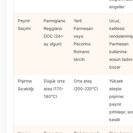
engeller
Peynir
Parmigiano
Yerli
Ucuz,
Seçimi
Reggiano
Parmesan
kalitesiz
DOC (24+
veya
rendelenmiş
ay olgun)
Pecorino
Parmesan
Romano
kullanma:
tercih
sosun tadını
bozar
Pişirme
Düşük orta
Orta ateş
Yüksek
Sıcaklığı
ateş (170-
(200-220°C)
ateşte
180°C)
pişirme:
peynir
pıhtılaşır, so
kesilir