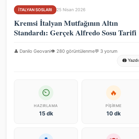
25 Nisan 2026
İTALYAN SOSLARI
Kremsi İtalyan Mutfağının Altın
Standardı: Gerçek Alfredo Sosu Tarifi
👤 Danilo Geovani
👁 280 görüntülenme
💬 3 yorum
🖨 Yazdı
⏲
🔥
HAZIRLAMA
PIŞIRME
15 dk
10 dk