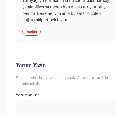
Tereyaği ve Parmesan’la bu kadar basit bir şey
yapılabiliyorsa neden hep evde cıtır çıtır oluyor
benim? Denemeliyim ama bu sefer olçüleri
doğru takip etmek lazım.
Yanitla
Yorum Yazin
E-posta adresiniz yayinlanmayacak. Gerekli alanlar * ile
isaretlenmistir.
Yorumunuz *