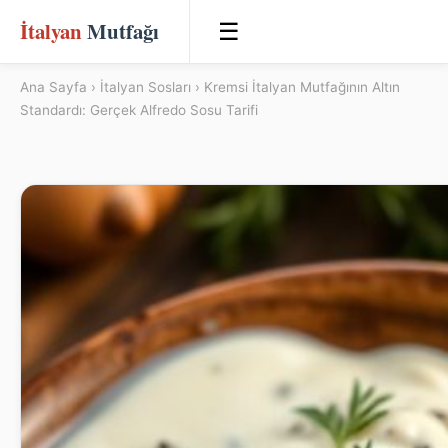
İtalyan
Mutfağı
☰
Ana Sayfa
›
İtalyan Sosları
› Kremsi İtalyan Mutfağının Altın
Standardı: Gerçek Alfredo Sosu Tarifi