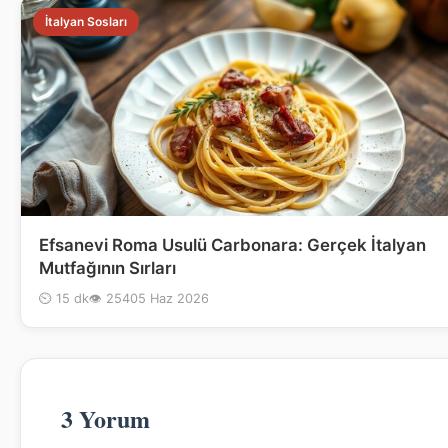
İtalyan Sosları
Efsanevi Roma Usulü Carbonara: Gerçek İtalyan
Mutfağının Sırları
⏲ 15 dk
👁 254
05 Haz 2026
3 Yorum