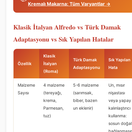
Kremalı Makarna: Tüm Varyantlar →
Klasik İtalyan Alfredo vs Türk Damak
Adaptasyonu vs Sık Yapılan Hatalar
Klasik
Türk Damak
Sık Yapılan
Özellik
İtalyan
Adaptasyonu
Hata
(Roma)
Malzeme
4 malzeme
5-6 malzeme
Un, mısır
Sayısı
(tereyağı,
(sarımsak,
nişastası
krema,
biber, bazen
veya yapay
Parmesan,
un eklenir)
kalınlaştırıcı
tuz)
kullanma:
sosun doğal
bağlanmasın