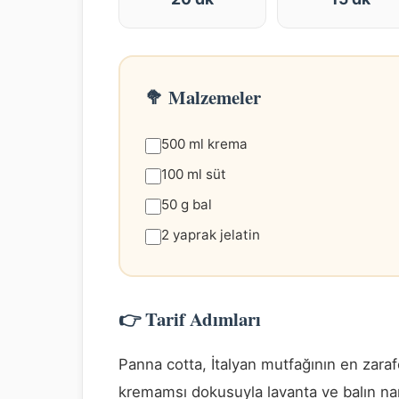
🥦 Malzemeler
500 ml krema
100 ml süt
50 g bal
2 yaprak jelatin
👉 Tarif Adımları
Panna cotta, İtalyan mutfağının en zarafet
kremamsı dokusuyla lavanta ve balın nari