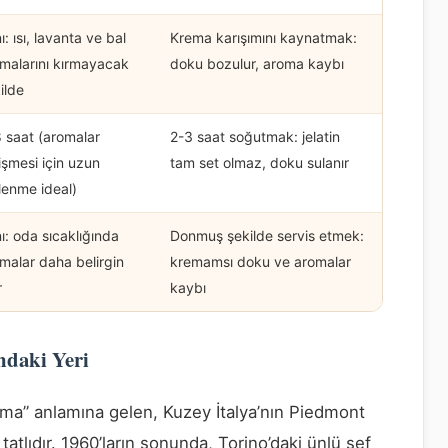
ı: ısı, lavanta ve bal
Krema karışımını kaynatmak:
malarını kırmayacak
doku bozulur, aroma kaybı
ilde
 saat (aromalar
2-3 saat soğutmak: jelatin
işmesi için uzun
tam set olmaz, doku sulanır
lenme ideal)
ı: oda sıcaklığında
Donmuş şekilde servis etmek:
malar daha belirgin
kremamsı doku ve aromalar
r
kaybı
ndaki Yeri
rema” anlamına gelen, Kuzey İtalya’nın Piedmont
atlıdır. 1960’ların sonunda, Torino’daki ünlü şef