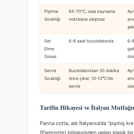
Pişirme
65-70°C, asla kaynama
Ayn
Sıcaklığı
noktasına ulaşmaz
aro
şek
Set
6-8 saat buzdolabında
6-8
Etme
gel
Süresi
din
Servis
Buzdolabından 30 dakika
Ayn
Sıcaklığı
önce çıkar, 10-12°C'de
aro
servis
olu
Tarifin Hikayesi ve İtalyan Mutfağı
Panna cotta, adı İtalyanca’da “pişmiş k
(Piemonte) bölgesinden gelen klasik bir t