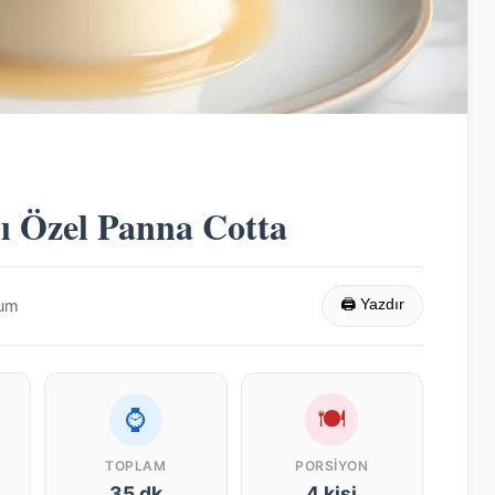
ı Özel Panna Cotta
rum
🖨 Yazdır
⌚
🍽
TOPLAM
PORSIYON
35 dk
4 kişi