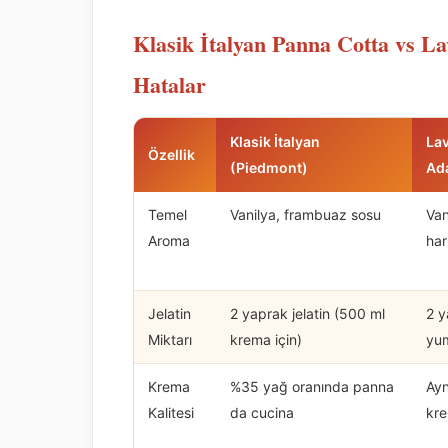
Klasik İtalyan Panna Cotta vs L
Hatalar
Klasik İtalyan
La
Özellik
(Piedmont)
Ad
Temel
Vanilya, frambuaz sosu
Van
Aroma
ha
Jelatin
2 yaprak jelatin (500 ml
2 y
Miktarı
krema için)
yum
Krema
%35 yağ oranında panna
Ayn
Kalitesi
da cucina
kre