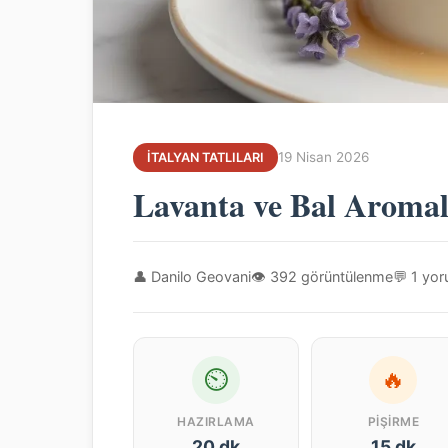
19 Nisan 2026
İTALYAN TATLILARI
Lavanta ve Bal Aromal
👤 Danilo Geovani
👁 392 görüntülenme
💬 1 yo
⏲
🔥
HAZIRLAMA
PIŞIRME
20 dk
15 dk