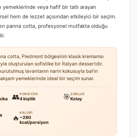
yemeklerinde veya hafif bir tatlı arayan
örsel hem de lezzet açısından etkileyici bir seçim.
len panna cotta, profesyonel mutfakta olduğu
ir.
na cotta, Piedmont bölgesinin klasik kremamsı
le oluşturulan sofistike bir İtalyan dessertdir.
ve kurutulmuş lavantanın narin kokusuyla bal'ın
 akşam yemeklerinde ideal bir seçim sunar.
PORSIYON
ZORLUK
👥
🎯
kika
4 kişilik
Kolay
KALORI
ya
🔥
~280
kcal/porsiyon