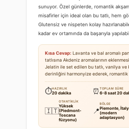
sunuyor. Özel günlerde, romantik akşam 
misafirler için ideal olan bu tatlı, hem g
Glutensiz ve nispeten kolay hazırlanabi
kadar ev ortamında da başarıyla yapılabil
Kısa Cevap:
Lavanta ve bal aromalı pan
tatlısına Akdeniz aromalarının eklenmesiy
Jelatin ile set edilen bu tatlı, vanilya 
derinliğini harmonyize ederek, romantik
HAZIRLIK
TOPLAM SÜRE
⏱
⏰
20 dakika
6-8 saat 20 da
OTANTIKLIK
BÖLGE
Yüksek
Piemonte, İtal
🇮🇹
📍
(Piedmont-
(modern
Toscana
adaptasyon)
füzyonu)