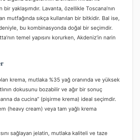
 bir yaklaşımdır. Lavanta, özellikle Toscana’nın
n mutfağında sıkça kullanılan bir bitkidir. Bal ise,
nedeniyle, bu kombinasyonda doğal bir seçimdir.
a’nın temel yapısını korurken, Akdeniz’in narin
er
 olan krema, mutlaka %35 yağ oranında ve yüksek
tatlının dokusunu bozabilir ve ağır bir sonuç
“panna da cucina” (pişirme krema) ideal seçimdir.
em (heavy cream) veya tam yağlı krema
ını sağlayan jelatin, mutlaka kaliteli ve taze