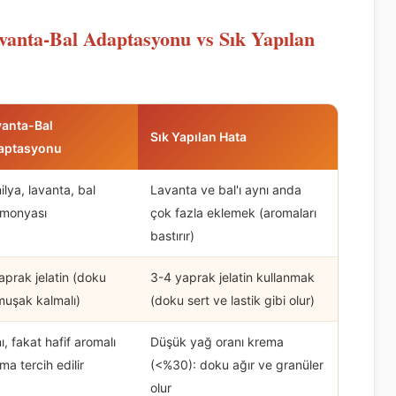
avanta-Bal Adaptasyonu vs Sık Yapılan
vanta-Bal
Sık Yapılan Hata
aptasyonu
ilya, lavanta, bal
Lavanta ve bal'ı aynı anda
rmonyası
çok fazla eklemek (aromaları
bastırır)
aprak jelatin (doku
3-4 yaprak jelatin kullanmak
uşak kalmalı)
(doku sert ve lastik gibi olur)
ı, fakat hafif aromalı
Düşük yağ oranı krema
ma tercih edilir
(<%30): doku ağır ve granüler
olur