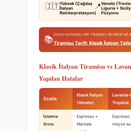
Yüksek (Çağdaş
Veneto (Trevis
🇮🇹
📍
İtalyan
Liguria + Sicil
Reinterpretasyon)
Füzyonu
DAHA KAPSAMLI BIR TIRAMISU REHBERI MI
📚
Tiramisu Tarifi: Klasik İtalyan Tatlı
Klasik İtalyan Tiramisu vs Lava
Yapılan Hatalar
Klasik İtalyan
Lavanta-
Özellik
(Veneto)
Tropikal
İslatma
Espresso +
Espresso 
Sıvısı
Marsala
meyve su