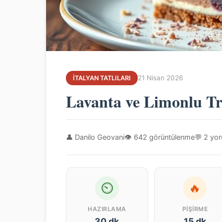
21 Nisan 2026
İTALYAN TATLILARI
Lavanta ve Limonlu Tr
👤 Danilo Geovani
👁 642 görüntülenme
💬 2 yo
⏲
🔥
HAZIRLAMA
PIŞIRME
30 dk
15 dk