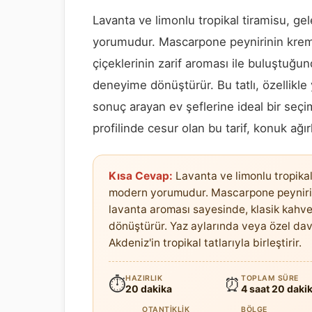
Lavanta ve limonlu tropikal tiramisu, gel
yorumudur. Mascarpone peynirinin kremsi
çiçeklerinin zarif aroması ile buluştuğun
deneyime dönüştürür. Bu tatlı, özellikle 
sonuç arayan ev şeflerine ideal bir seçi
profilinde cesur olan bu tarif, konuk ağı
Kısa Cevap:
Lavanta ve limonlu tropikal 
modern yorumudur. Mascarpone peynirini
lavanta aroması sayesinde, klasik kahvel
dönüştürür. Yaz aylarında veya özel dave
Akdeniz'in tropikal tatlarıyla birleştirir.
HAZIRLIK
TOPLAM SÜRE
⏱
⏰
20 dakika
4 saat 20 daki
OTANTIKLIK
BÖLGE