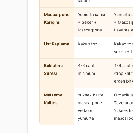
şarabı
Mascarpone
Yumurta sarısı
Yumurta s
Karışımı
+ Şeker +
+ Mascar
Mascarpone
Lavanta e
Üst Kaplama
Kakao tozu
Kakao to
şekeri + 
Bekletme
4-6 saat
4-6 saat
Süresi
minimum
(tropikal 
erken birl
Malzeme
Yüksek kalite
Organik l
Kalitesi
mascarpone
Taze anan
ve taze
Yüksek ka
yumurta
mascarp