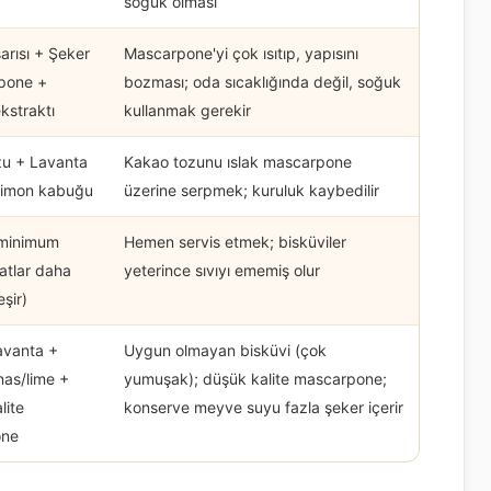
soğuk olması
arısı + Şeker
Mascarpone'yi çok ısıtıp, yapısını
pone +
bozması; oda sıcaklığında değil, soğuk
kstraktı
kullanmak gerekir
zu + Lavanta
Kakao tozunu ıslak mascarpone
Limon kabuğu
üzerine serpmek; kuruluk kaybedilir
 minimum
Hemen servis etmek; bisküviler
tatlar daha
yeterince sıvıyı ememiş olur
eşir)
avanta +
Uygun olmayan bisküvi (çok
as/lime +
yumuşak); düşük kalite mascarpone;
lite
konserve meyve suyu fazla şeker içerir
one