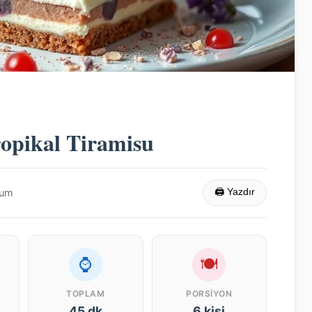
opikal Tiramisu
rum
🖨 Yazdır
⌚
🍽
TOPLAM
PORSIYON
45 dk
6 kişi