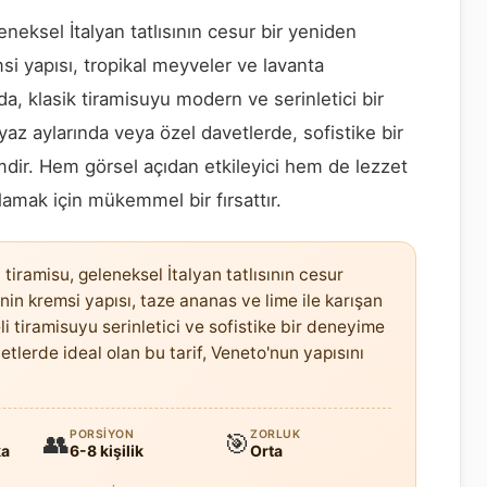
eneksel İtalyan tatlısının cesur bir yeniden
 yapısı, tropikal meyveler ve lavanta
da, klasik tiramisuyu modern ve serinletici bir
yaz aylarında veya özel davetlerde, sofistike bir
mdir. Hem görsel açıdan etkileyici hem de lezzet
rlamak için mükemmel bir fırsattır.
tiramisu, geleneksel İtalyan tatlısının cesur
n kremsi yapısı, taze ananas ve lime ile karışan
i tiramisuyu serinletici ve sofistike bir deneyime
tlerde ideal olan bu tarif, Veneto'nun yapısını
PORSIYON
ZORLUK
👥
🎯
ka
6-8 kişilik
Orta