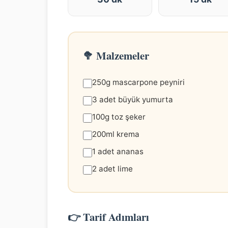
🥦 Malzemeler
250g mascarpone peyniri
3 adet büyük yumurta
100g toz şeker
200ml krema
1 adet ananas
2 adet lime
👉 Tarif Adımları