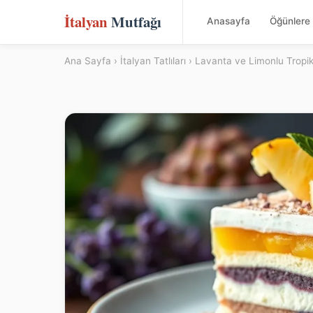
İtalyan
Mutfağı
Anasayfa
Öğünlere 
Ana Sayfa
›
İtalyan Tatlıları
› Lavanta ve Limonlu Tropik