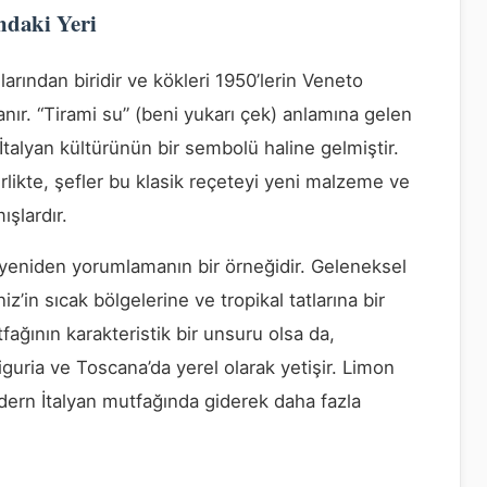
ndaki Yeri
larından biridir ve kökleri 1950’lerin Veneto
anır. “Tirami su” (beni yukarı çek) anlamına gelen
 İtalyan kültürünün bir sembolü haline gelmiştir.
likte, şefler bu klasik reçeteyi yeni malzeme ve
şlardır.
u yeniden yorumlamanın bir örneğidir. Geleneksel
iz’in sıcak bölgelerine ve tropikal tatlarına bir
ağının karakteristik bir unsuru olsa da,
iguria ve Toscana’da yerel olarak yetişir. Limon
dern İtalyan mutfağında giderek daha fazla