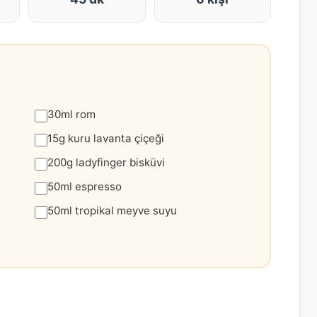
30ml rom
15g kuru lavanta çiçeği
200g ladyfinger bisküvi
50ml espresso
50ml tropikal meyve suyu