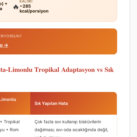
KALORI
o) +
🔥
~285
ya
kcal/porsiyon
 ARIYORSUN?
sı →
nta-Limonlu Tropikal Adaptasyon vs Sık
Limonlu
Sık Yapılan Hata
+ Tropikal
Çok fazla sıvı kullanıp bisküvilerin
yu + Rom
dağılması; sıvı oda sıcaklığında değil,