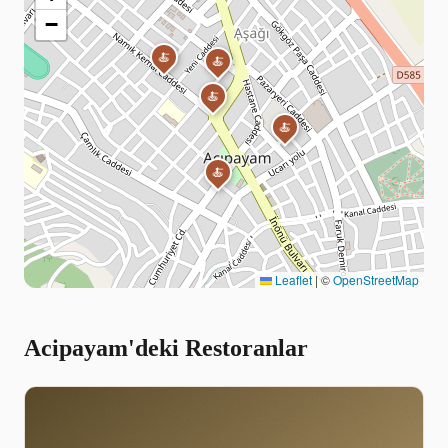
−
🍝
🍝
🍝
🍝
🍝
Leaflet
|
©
OpenStreetMap
Acipayam'deki Restoranlar