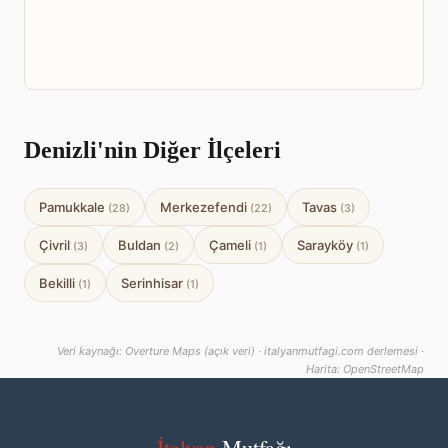
Denizli'nin Diğer İlçeleri
Pamukkale
Merkezefendi
Tavas
(28)
(22)
(3)
Çivril
Buldan
Çameli
Sarayköy
(3)
(2)
(1)
(1)
Bekilli
Serinhisar
(1)
(1)
Veri kaynağı: Overture Maps (açık veri) · italyanmutfagi.com derlemesi ·
Harita: OpenStreetMap
İtalyan
Mutfağı