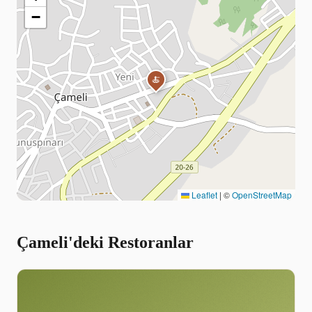
−
🍝
Leaflet
|
©
OpenStreetMap
Çameli'deki Restoranlar