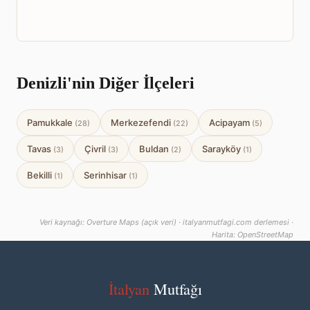
Denizli'nin Diğer İlçeleri
Pamukkale
Merkezefendi
Acipayam
(28)
(22)
(5)
Tavas
Çivril
Buldan
Sarayköy
(3)
(3)
(2)
(1)
Bekilli
Serinhisar
(1)
(1)
Veri kaynağı: Overture Maps (açık veri) · italyanmutfagi.com derlemesi ·
Harita: OpenStreetMap
İtalyan
Mutfağı