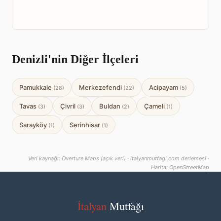
Denizli'nin Diğer İlçeleri
Pamukkale
Merkezefendi
Acipayam
(28)
(22)
(5)
Tavas
Çivril
Buldan
Çameli
(3)
(3)
(2)
(1)
Sarayköy
Serinhisar
(1)
(1)
Veri kaynağı: Overture Maps (açık veri) · italyanmutfagi.com derlemesi ·
Harita: OpenStreetMap
İtalyan
Mutfağı