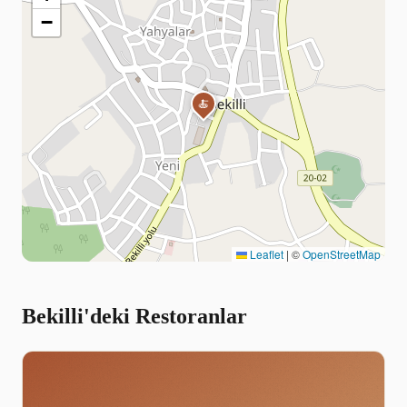
−
🍝
Leaflet
|
©
OpenStreetMap
Bekilli'deki Restoranlar