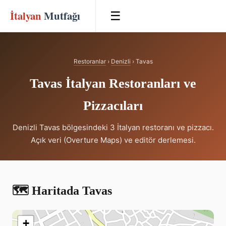
İtalyan
Mutfağı
☰
Restoranlar
›
Denizli
› Tavas
Tavas İtalyan Restoranları ve
Pizzacıları
Denizli Tavas bölgesindeki 3 İtalyan restoranı ve pizzacı.
Açık veri (Overture Maps) ve editör derlemesi.
🗺️ Haritada Tavas
+