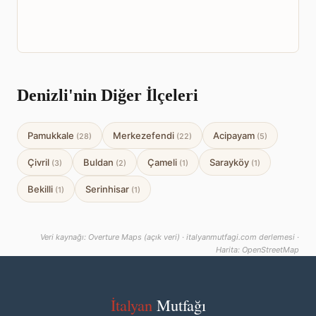
Denizli'nin Diğer İlçeleri
Pamukkale
Merkezefendi
Acipayam
(28)
(22)
(5)
Çivril
Buldan
Çameli
Sarayköy
(3)
(2)
(1)
(1)
Bekilli
Serinhisar
(1)
(1)
Veri kaynağı: Overture Maps (açık veri) · italyanmutfagi.com derlemesi ·
Harita: OpenStreetMap
İtalyan
Mutfağı