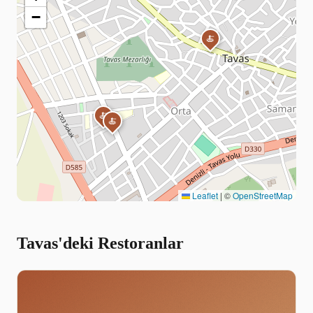
−
🍝
🍝
🍝
Leaflet
|
©
OpenStreetMap
Tavas'deki Restoranlar