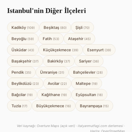
Istanbul'nin Diğer İlçeleri
Kadiköy
Beşiktaş
Şişli
(109)
(80)
(70)
Beyoğlu
Fatih
Ataşehir
(59)
(53)
(45)
Üsküdar
Küçükçekmece
Esenyurt
(43)
(39)
(39)
Başakşehir
Bakirköy
Sariyer
(37)
(37)
(36)
Pendik
Ümraniye
Bahçelievler
(35)
(31)
(28)
Beylikdüzü
Avcilar
Maltepe
(23)
(22)
(19)
Bağcilar
Kağithane
Eyüpsultan
(19)
(19)
(18)
Tuzla
Büyükçekmece
Bayrampaşa
(17)
(16)
(15)
Veri kaynağı: Overture Maps (açık veri) · italyanmutfagi.com derlemesi ·
Harita: OpenStreetMap