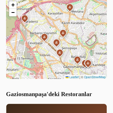
+
🍝
−
🍝
🍝
🍝
🍝
🍝
🍝
🍝
🍝
🍝
Leaflet
|
©
OpenStreetMap
Gaziosmanpaşa'deki Restoranlar