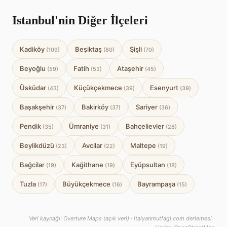
Istanbul'nin Diğer İlçeleri
Kadiköy
Beşiktaş
Şişli
(109)
(80)
(70)
Beyoğlu
Fatih
Ataşehir
(59)
(53)
(45)
Üsküdar
Küçükçekmece
Esenyurt
(43)
(39)
(39)
Başakşehir
Bakirköy
Sariyer
(37)
(37)
(36)
Pendik
Ümraniye
Bahçelievler
(35)
(31)
(28)
Beylikdüzü
Avcilar
Maltepe
(23)
(22)
(19)
Bağcilar
Kağithane
Eyüpsultan
(19)
(19)
(18)
Tuzla
Büyükçekmece
Bayrampaşa
(17)
(16)
(15)
Veri kaynağı: Overture Maps (açık veri) · italyanmutfagi.com derlemesi ·