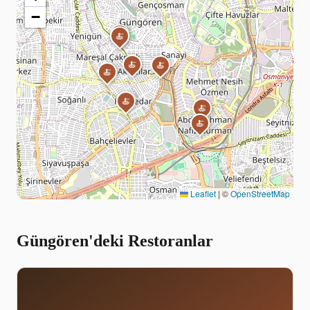
−
🍝
🍝
🍝
🍝
🍝
🍝
🍝
🍝
Leaflet
|
©
OpenStreetMap
Güngören'deki Restoranlar