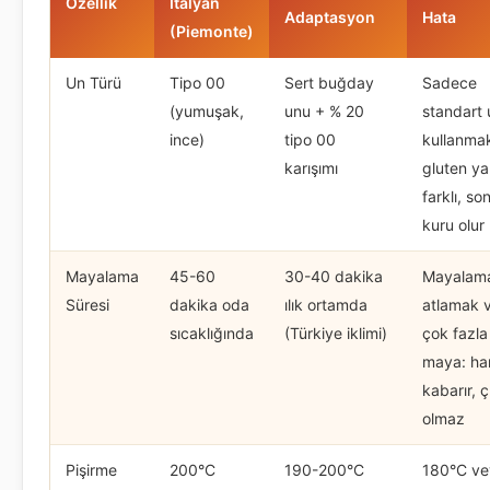
Özellik
İtalyan
Adaptasyon
Hata
(Piemonte)
Un Türü
Tipo 00
Sert buğday
Sadece
(yumuşak,
unu + % 20
standart 
ince)
tipo 00
kullanma
karışımı
gluten ya
farklı, so
kuru olur
Mayalama
45-60
30-40 dakika
Mayalam
Süresi
dakika oda
ılık ortamda
atlamak 
sıcaklığında
(Türkiye iklimi)
çok fazla
maya: ha
kabarır, çı
olmaz
Pişirme
200°C
190-200°C
180°C ve