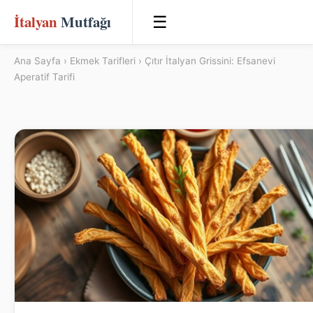
İtalyan
Mutfağı
☰
Ana Sayfa
›
Ekmek Tarifleri
› Çıtır İtalyan Grissini: Efsanevi
Aperatif Tarifi