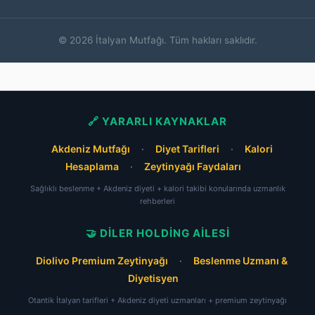
© 2026 İtalyan Mutfağı. Tüm hakları saklıdır.
🔗 YARARLI KAYNAKLAR
Akdeniz Mutfağı
·
Diyet Tarifleri
·
Kalori
Hesaplama
·
Zeytinyağı Faydaları
Sağlıklı beslenme + Akdeniz diyeti + kalori takibi konularında uzmanlık
rehberleri
🤝 DILER HOLDING AILESI
Diolivo Premium Zeytinyağı
·
Beslenme Uzmanı &
Diyetisyen
Otantik İtalyan tarifleri + Akdeniz diyeti uzmanları + premium zeytinyağı