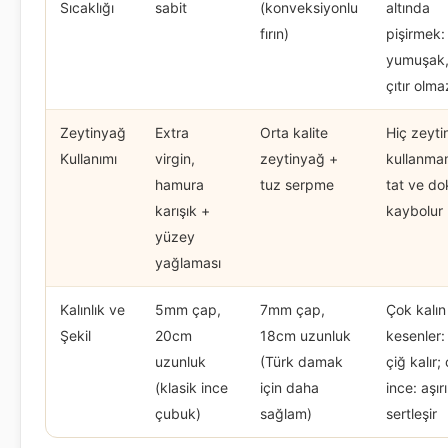
Sıcaklığı
sabit
(konveksiyonlu
altında
fırın)
pişirmek: 
yumuşak,
çıtır olma
Zeytinyağ
Extra
Orta kalite
Hiç zeyt
Kullanımı
virgin,
zeytinyağ +
kullanma
hamura
tuz serpme
tat ve do
karışık +
kaybolur
yüzey
yağlaması
Kalınlık ve
5mm çap,
7mm çap,
Çok kalın
Şekil
20cm
18cm uzunluk
kesenler: 
uzunluk
(Türk damak
çiğ kalır;
(klasik ince
için daha
ince: aşırı
çubuk)
sağlam)
sertleşir