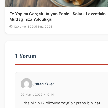
Ev Yapımı Gerçek İtalyan Panini: Sokak Lezzetinin
Mutfağınıza Yolculuğu
⏲ 120 dk
👁 592
05 Haz 2026
1 Yorum
Sultan Güler
06 Mayıs 2026 - 10:14
Grissini’nin 17. yüzyılda zayıf bir prens için icat