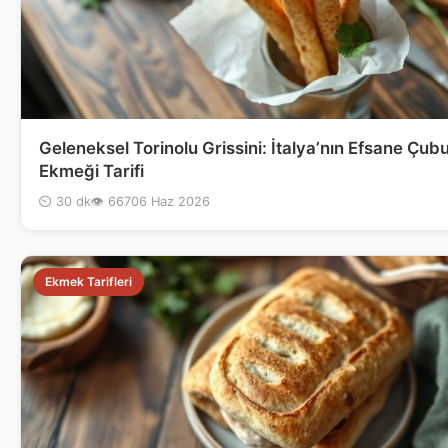
Geleneksel Torinolu Grissini: İtalya’nın Efsane Çub
Ekmeği Tarifi
⏲ 30 dk
👁 667
06 Haz 2026
Ekmek Tarifleri