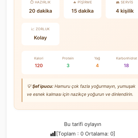
⏱️ HAZIRLIK
🔥 PIŞIRME
👥 SERVIS
20 dakika
15 dakika
4 kişilik
📈 ZORLUK
Kolay
Kalori
Protein
Yağ
Karbonhidrat
120
3
4
18
💡
Şef ipucu:
Hamuru çok fazla yoğurmayın, yumuşak
ve esnek kalması için nazikçe yoğurun ve dinlendirin.
Bu tarifi oylayın
[Toplam :
0
Ortalama:
0
]