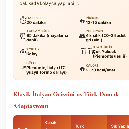
dakikada kolayca yapılabilir.
HAZIRLIK
PIŞIRME
⏱
🔥
20 dakika
12-15 dakika
TOPLAM SÜRE
PORSIYON
⏰
👥
85 dakika (mayalama
4 kişilik (20-24 adet
dahil)
grissini)
OTANTIKLIK
ZORLUK
🎯
🇮🇹
Çok Yüksek
Kolay
(Piemonte usulü)
BÖLGE
KALORI
📍
🔥
Piemonte, İtalya (17.
~120 kcal/adet
yüzyıl Torino sarayı)
Klasik İtalyan Grissini vs Türk Damak
Adaptasyonu
Klasik
Türk
Sık Yapıl