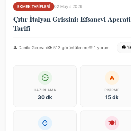
02 Mayıs 2026
EKMEK TARIFLERI
Çıtır İtalyan Grissini: Efsanevi Aperati
Tarifi
👤 Danilo Geovani
👁 512 görüntülenme
💬 1 yorum
🖨 Y
⏲
🔥
HAZIRLAMA
PIŞIRME
30 dk
15 dk
⌚
🍽